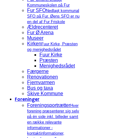
Kommuneskolen på Fur
Fur SFO
Nedlagt kommunal
SFO på Fur. Øens SFO er nu
en del af Fur Friskole
Ældrecenteret
Fur Ø Arena
Museer
Kirken
Fuur Kirke, Præsten
og menighedsrådet
Fuur Kirke
Præsten
Menighedsrådet
Færgerne
Renovationen
Fjernvarmen
Bus og taxa
Skive Kommune
Foreninger
Foreningsportrætter
Hver
forening præsenterer sig selv
på én side inkl. billeder samt
en række relevante
informationer -
kontaktinformationer,