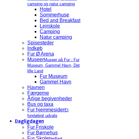
camping og natur camping
Hotel
Sommerhuse
Bed and Breakfast
Lejrskole
Camping
Natur camping
Spisesteder
Indkøb
Fur Ø Arena
Museer
Museer på Fur - Fur
Museum, Gammel Havn, Det
lille Land
Fur Museum
Gammel Havn
Havnen
Færgerne
Årlige begivenheder
Bus og taxa
Fur hjemmesider
Et
foreløbigt udvalg
Dagligdagen
Fur Friskole
Fur Børnehus
Fur Skole
Nedlagt