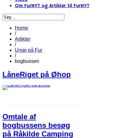
Om FurNYT og Artikler til FurNYT
Home
/
Artikler
/
Unge på Fur
/
bogbussen
LåneRiget på Øhop
Omtale af
bogbussens besøg
på Råkilde Camping