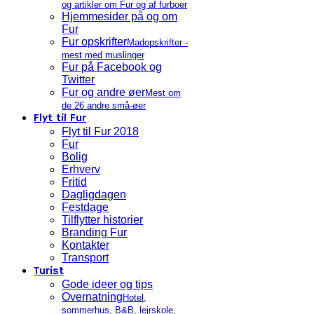
og artikler om Fur og af furboer
Hjemmesider på og om
Fur
Fur opskrifter
Madopskrifter -
mest med muslinger
Fur på Facebook og
Twitter
Fur og andre øer
Mest om
de 26 andre små-øer
Flyt til Fur
Flyt til Fur 2018
Fur
Bolig
Erhverv
Fritid
Dagligdagen
Festdage
Tilflytter historier
Branding Fur
Kontakter
Transport
Turist
Gode ideer og tips
Overnatning
Hotel,
sommerhus, B&B, lejrskole,