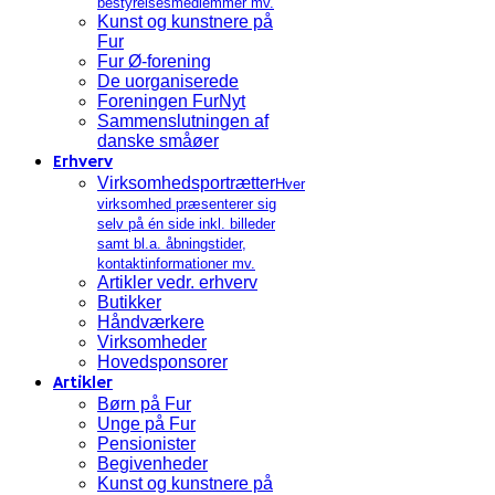
bestyrelsesmedlemmer mv.
Kunst og kunstnere på
Fur
Fur Ø-forening
De uorganiserede
Foreningen FurNyt
Sammenslutningen af
danske småøer
Erhverv
Virksomhedsportrætter
Hver
virksomhed præsenterer sig
selv på én side inkl. billeder
samt bl.a. åbningstider,
kontaktinformationer mv.
Artikler vedr. erhverv
Butikker
Håndværkere
Virksomheder
Hovedsponsorer
Artikler
Børn på Fur
Unge på Fur
Pensionister
Begivenheder
Kunst og kunstnere på