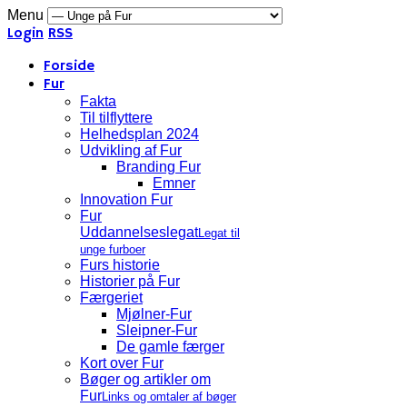
Menu
Login
RSS
Forside
Fur
Fakta
Til tilflyttere
Helhedsplan 2024
Udvikling af Fur
Branding Fur
Emner
Innovation Fur
Fur
Uddannelseslegat
Legat til
unge furboer
Furs historie
Historier på Fur
Færgeriet
Mjølner-Fur
Sleipner-Fur
De gamle færger
Kort over Fur
Bøger og artikler om
Fur
Links og omtaler af bøger