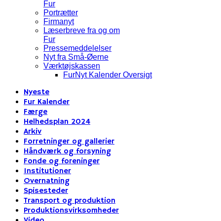
Fur
Portrætter
Firmanyt
Læserbreve fra og om
Fur
Pressemeddelelser
Nyt fra Små-Øerne
Værktøjskassen
FurNyt Kalender Oversigt
Nyeste
Fur Kalender
Færge
Helhedsplan 2024
Arkiv
Forretninger og gallerier
Håndværk og forsyning
Fonde og foreninger
Institutioner
Overnatning
Spisesteder
Transport og produktion
Produktionsvirksomheder
Video