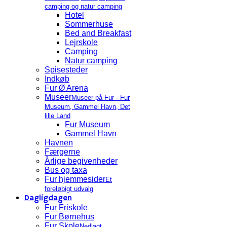
camping og natur camping
Hotel
Sommerhuse
Bed and Breakfast
Lejrskole
Camping
Natur camping
Spisesteder
Indkøb
Fur Ø Arena
Museer
Museer på Fur - Fur
Museum, Gammel Havn, Det
lille Land
Fur Museum
Gammel Havn
Havnen
Færgerne
Årlige begivenheder
Bus og taxa
Fur hjemmesider
Et
foreløbigt udvalg
Dagligdagen
Fur Friskole
Fur Børnehus
Fur Skole
Nedlagt