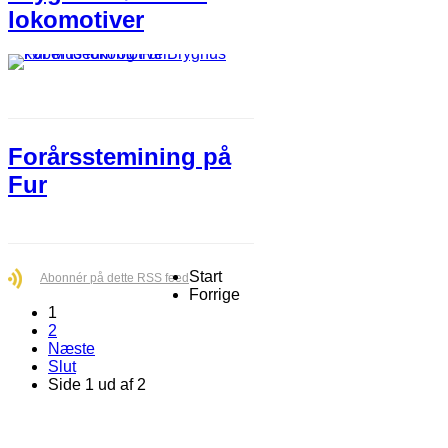
lokomotiver
Forårsstemining på
Fur
Start
Abonnér på dette RSS feed
Forrige
1
2
Næste
Slut
Side 1 ud af 2