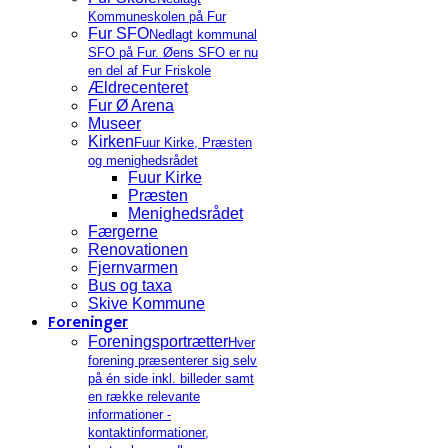
Kommuneskolen på Fur
Fur SFO
Nedlagt kommunal
SFO på Fur. Øens SFO er nu
en del af Fur Friskole
Ældrecenteret
Fur Ø Arena
Museer
Kirken
Fuur Kirke, Præsten
og menighedsrådet
Fuur Kirke
Præsten
Menighedsrådet
Færgerne
Renovationen
Fjernvarmen
Bus og taxa
Skive Kommune
Foreninger
Foreningsportrætter
Hver
forening præsenterer sig selv
på én side inkl. billeder samt
en række relevante
informationer -
kontaktinformationer,