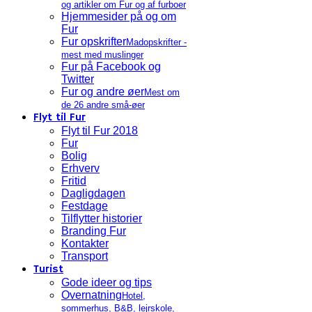
og artikler om Fur og af furboer
Hjemmesider på og om
Fur
Fur opskrifter
Madopskrifter -
mest med muslinger
Fur på Facebook og
Twitter
Fur og andre øer
Mest om
de 26 andre små-øer
Flyt til Fur
Flyt til Fur 2018
Fur
Bolig
Erhverv
Fritid
Dagligdagen
Festdage
Tilflytter historier
Branding Fur
Kontakter
Transport
Turist
Gode ideer og tips
Overnatning
Hotel,
sommerhus, B&B, lejrskole,