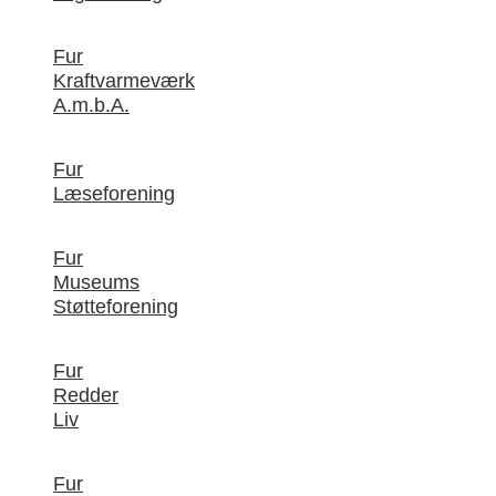
Fur
Kraftvarmeværk
A.m.b.A.
Fur
Læseforening
Fur
Museums
Støtteforening
Fur
Redder
Liv
Fur