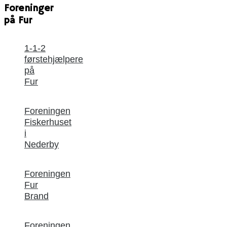
Foreninger
på Fur
1-1-2
førstehjælpere
på
Fur
Foreningen
Fiskerhuset
i
Nederby
Foreningen
Fur
Brand
Foreningen