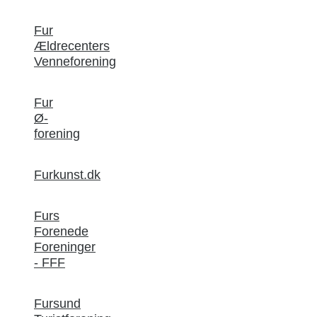
Fur
Ældrecenters
Venneforening
Fur
Ø-
forening
Furkunst.dk
Furs
Forenede
Foreninger
- FFF
Fursund