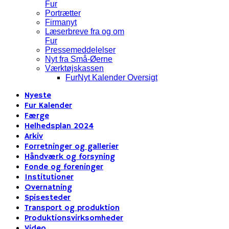
Fur
Portrætter
Firmanyt
Læserbreve fra og om
Fur
Pressemeddelelser
Nyt fra Små-Øerne
Værktøjskassen
FurNyt Kalender Oversigt
Nyeste
Fur Kalender
Færge
Helhedsplan 2024
Arkiv
Forretninger og gallerier
Håndværk og forsyning
Fonde og foreninger
Institutioner
Overnatning
Spisesteder
Transport og produktion
Produktionsvirksomheder
Video