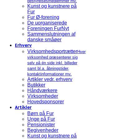
bestyrelsesmedlemmer mv.
Kunst og kunstnere på
Fur
Fur Ø-forening
De uorganiserede
Foreningen FurNyt
Sammenslutningen af
danske småøer
Erhverv
Virksomhedsportrætter
Hver
virksomhed præsenterer sig
selv på én side inkl. billeder
samt bl.a. åbningstider,
kontaktinformationer mv.
Artikler vedr. erhverv
Butikker
Håndværkere
Virksomheder
Hovedsponsorer
Artikler
Børn på Fur
Unge på Fur
Pensionister
Begivenheder
Kunst og kunstnere på