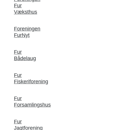
Fur
Væksthus
Foreningen
FurNyt
Fur
Bådelaug
Fur
Fiskeriforening
Fur
Forsamlingshus
Fur
Jagtforening