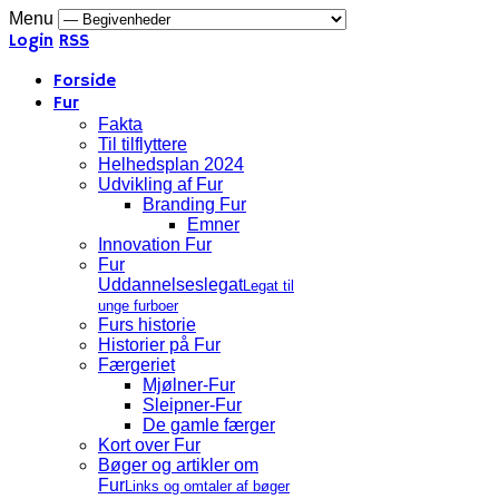
Menu
Login
RSS
Forside
Fur
Fakta
Til tilflyttere
Helhedsplan 2024
Udvikling af Fur
Branding Fur
Emner
Innovation Fur
Fur
Uddannelseslegat
Legat til
unge furboer
Furs historie
Historier på Fur
Færgeriet
Mjølner-Fur
Sleipner-Fur
De gamle færger
Kort over Fur
Bøger og artikler om
Fur
Links og omtaler af bøger