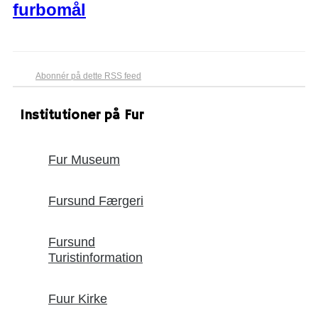
furbomål
Abonnér på dette RSS feed
Institutioner på Fur
Fur Museum
Fursund Færgeri
Fursund
Turistinformation
Fuur Kirke