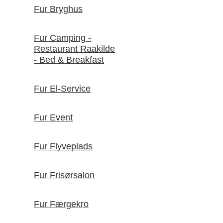
Fur Bryghus
Fur Camping -
Restaurant Raakilde
- Bed & Breakfast
Fur El-Service
Fur Event
Fur Flyveplads
Fur Frisørsalon
Fur Færgekro