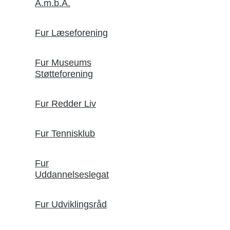
A.m.b.A.
Fur Læseforening
Fur Museums
Støtteforening
Fur Redder Liv
Fur Tennisklub
Fur
Uddannelseslegat
Fur Udviklingsråd