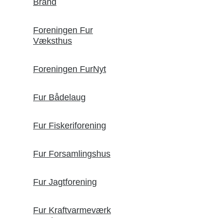
Brand
Foreningen Fur
Væksthus
Foreningen FurNyt
Fur Bådelaug
Fur Fiskeriforening
Fur Forsamlingshus
Fur Jagtforening
Fur Kraftvarmeværk