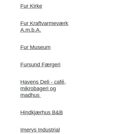
Fur Kirke
Fur Kraftvarmeværk
A.m.b.A.
Fur Museum
Fursund Færgeri
Havens Deli - café,
mikrobageri og
madhus
Hindkjærhus B&B
Imerys Industrial