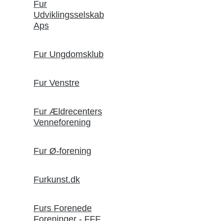
Fur
Udviklingsselskab
Aps
Fur Ungdomsklub
Fur Venstre
Fur Ældrecenters
Venneforening
Fur Ø-forening
Furkunst.dk
Furs Forenede
Foreninger - FFF