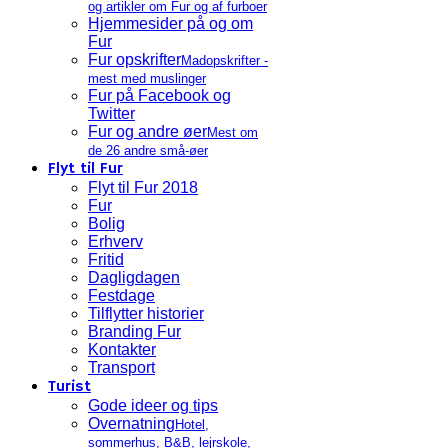
og artikler om Fur og af furboer
Hjemmesider på og om
Fur
Fur opskrifter
Madopskrifter -
mest med muslinger
Fur på Facebook og
Twitter
Fur og andre øer
Mest om
de 26 andre små-øer
Flyt til Fur
Flyt til Fur 2018
Fur
Bolig
Erhverv
Fritid
Dagligdagen
Festdage
Tilflytter historier
Branding Fur
Kontakter
Transport
Turist
Gode ideer og tips
Overnatning
Hotel,
sommerhus, B&B, lejrskole,