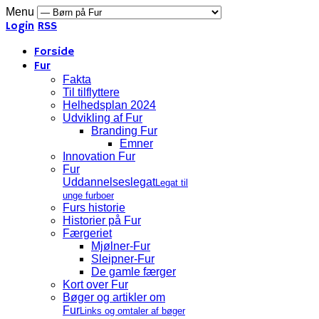
Menu
Login
RSS
Forside
Fur
Fakta
Til tilflyttere
Helhedsplan 2024
Udvikling af Fur
Branding Fur
Emner
Innovation Fur
Fur
Uddannelseslegat
Legat til
unge furboer
Furs historie
Historier på Fur
Færgeriet
Mjølner-Fur
Sleipner-Fur
De gamle færger
Kort over Fur
Bøger og artikler om
Fur
Links og omtaler af bøger