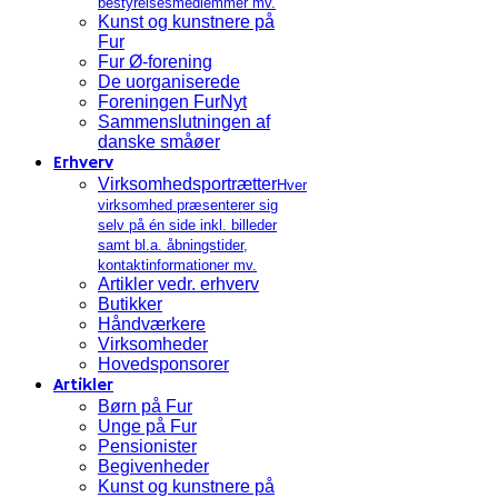
bestyrelsesmedlemmer mv.
Kunst og kunstnere på
Fur
Fur Ø-forening
De uorganiserede
Foreningen FurNyt
Sammenslutningen af
danske småøer
Erhverv
Virksomhedsportrætter
Hver
virksomhed præsenterer sig
selv på én side inkl. billeder
samt bl.a. åbningstider,
kontaktinformationer mv.
Artikler vedr. erhverv
Butikker
Håndværkere
Virksomheder
Hovedsponsorer
Artikler
Børn på Fur
Unge på Fur
Pensionister
Begivenheder
Kunst og kunstnere på