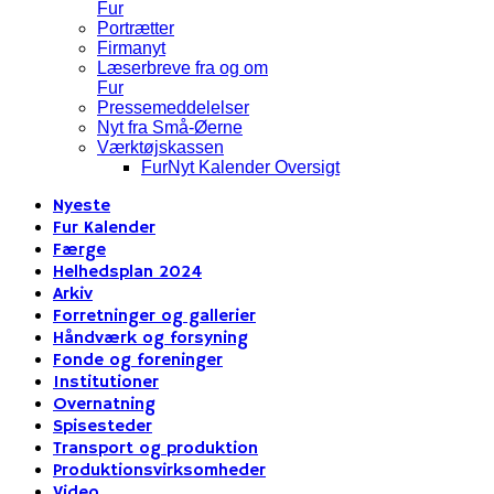
Fur
Portrætter
Firmanyt
Læserbreve fra og om
Fur
Pressemeddelelser
Nyt fra Små-Øerne
Værktøjskassen
FurNyt Kalender Oversigt
Nyeste
Fur Kalender
Færge
Helhedsplan 2024
Arkiv
Forretninger og gallerier
Håndværk og forsyning
Fonde og foreninger
Institutioner
Overnatning
Spisesteder
Transport og produktion
Produktionsvirksomheder
Video