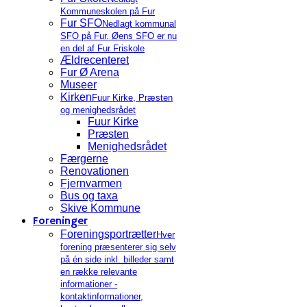
Kommuneskolen på Fur
Fur SFO
Nedlagt kommunal
SFO på Fur. Øens SFO er nu
en del af Fur Friskole
Ældrecenteret
Fur Ø Arena
Museer
Kirken
Fuur Kirke, Præsten
og menighedsrådet
Fuur Kirke
Præsten
Menighedsrådet
Færgerne
Renovationen
Fjernvarmen
Bus og taxa
Skive Kommune
Foreninger
Foreningsportrætter
Hver
forening præsenterer sig selv
på én side inkl. billeder samt
en række relevante
informationer -
kontaktinformationer,