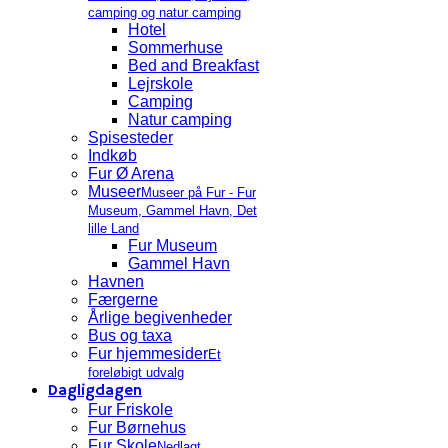
camping og natur camping
Hotel
Sommerhuse
Bed and Breakfast
Lejrskole
Camping
Natur camping
Spisesteder
Indkøb
Fur Ø Arena
Museer
Museer på Fur - Fur
Museum, Gammel Havn, Det
lille Land
Fur Museum
Gammel Havn
Havnen
Færgerne
Årlige begivenheder
Bus og taxa
Fur hjemmesider
Et
foreløbigt udvalg
Dagligdagen
Fur Friskole
Fur Børnehus
Fur Skole
Nedlagt