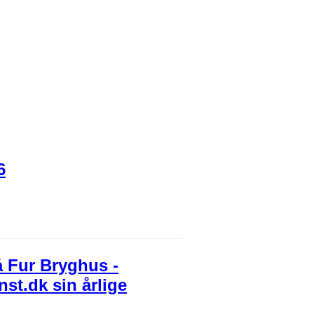
6
å Fur Bryghus -
nst.dk sin årlige