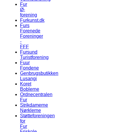
Fur
Ø-
forening
Furkunst.dk
Furs
Forenede
Foreninger
-
FFF
Fursund
Turistforening
Fuur
Fondene
Genbrugsbutikken
Lusangi
Koret
Boblerne
Ordnecentralen
Fur
Strikdamerne
Nørklerne
Støtteforeningen
for
Fur
Friskole