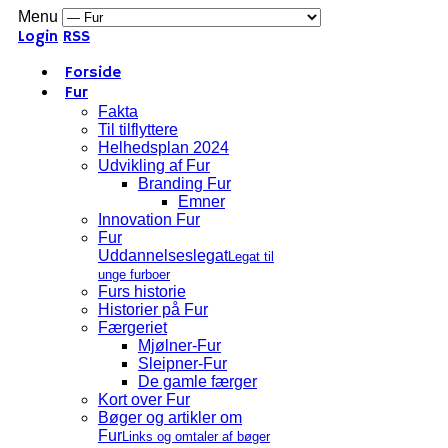
Menu
Login
RSS
Forside
Fur
Fakta
Til tilflyttere
Helhedsplan 2024
Udvikling af Fur
Branding Fur
Emner
Innovation Fur
Fur
Uddannelseslegat
Legat til
unge furboer
Furs historie
Historier på Fur
Færgeriet
Mjølner-Fur
Sleipner-Fur
De gamle færger
Kort over Fur
Bøger og artikler om
Fur
Links og omtaler af bøger