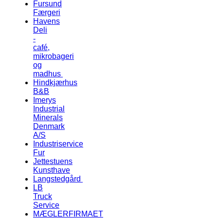
Fursund
Færgeri
Havens
Deli
-
café,
mikrobageri
og
madhus
Hindkjærhus
B&B
Imerys
Industrial
Minerals
Denmark
A/S
Industriservice
Fur
Jettestuens
Kunsthave
Langstedgård
LB
Truck
Service
MÆGLERFIRMAET