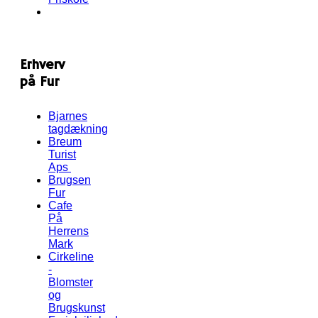
Erhverv
på Fur
Bjarnes
tagdækning
Breum
Turist
Aps
Brugsen
Fur
Cafe
På
Herrens
Mark
Cirkeline
-
Blomster
og
Brugskunst