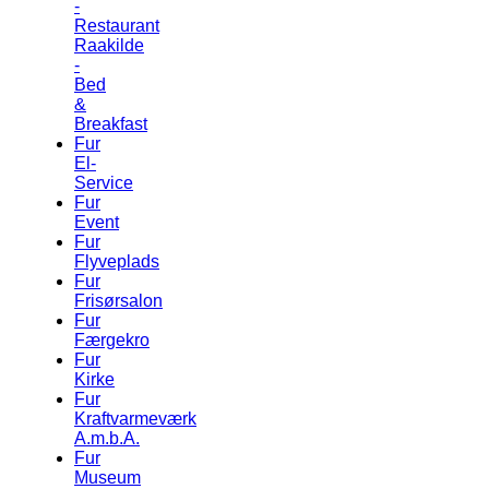
-
Restaurant
Raakilde
-
Bed
&
Breakfast
Fur
El-
Service
Fur
Event
Fur
Flyveplads
Fur
Frisørsalon
Fur
Færgekro
Fur
Kirke
Fur
Kraftvarmeværk
A.m.b.A.
Fur
Museum