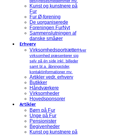
bestyrelsesmedlemmer mv.
Kunst og kunstnere på
Fur
Fur Ø-forening
De uorganiserede
Foreningen FurNyt
Sammenslutningen af
danske småøer
Erhverv
Virksomhedsportrætter
Hver
virksomhed præsenterer sig
selv på én side inkl. billeder
samt bl.a. åbningstider,
kontaktinformationer mv.
Artikler vedr. erhverv
Butikker
Håndværkere
Virksomheder
Hovedsponsorer
Artikler
Børn på Fur
Unge på Fur
Pensionister
Begivenheder
Kunst og kunstnere på