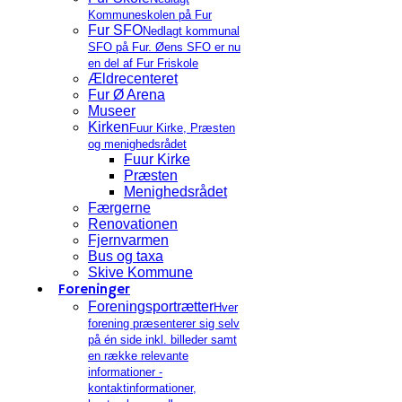
Kommuneskolen på Fur
Fur SFO
Nedlagt kommunal
SFO på Fur. Øens SFO er nu
en del af Fur Friskole
Ældrecenteret
Fur Ø Arena
Museer
Kirken
Fuur Kirke, Præsten
og menighedsrådet
Fuur Kirke
Præsten
Menighedsrådet
Færgerne
Renovationen
Fjernvarmen
Bus og taxa
Skive Kommune
Foreninger
Foreningsportrætter
Hver
forening præsenterer sig selv
på én side inkl. billeder samt
en række relevante
informationer -
kontaktinformationer,