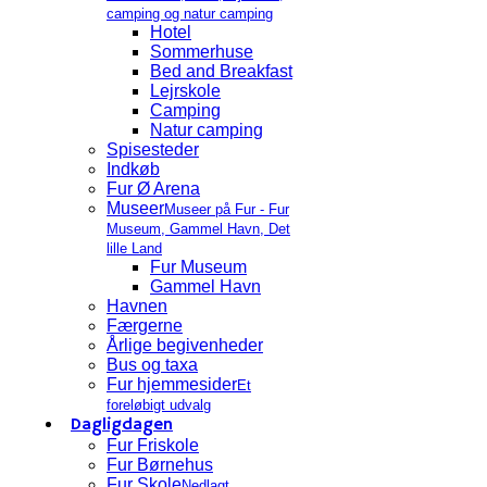
camping og natur camping
Hotel
Sommerhuse
Bed and Breakfast
Lejrskole
Camping
Natur camping
Spisesteder
Indkøb
Fur Ø Arena
Museer
Museer på Fur - Fur
Museum, Gammel Havn, Det
lille Land
Fur Museum
Gammel Havn
Havnen
Færgerne
Årlige begivenheder
Bus og taxa
Fur hjemmesider
Et
foreløbigt udvalg
Dagligdagen
Fur Friskole
Fur Børnehus
Fur Skole
Nedlagt