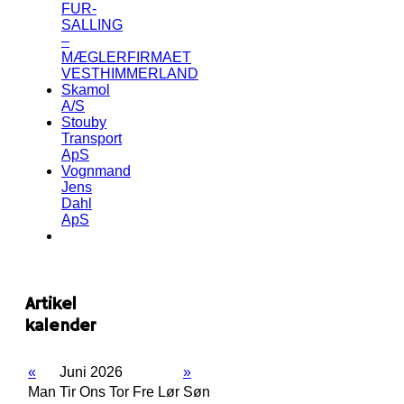
FUR-
SALLING
–
MÆGLERFIRMAET
VESTHIMMERLAND
Skamol
A/S
Stouby
Transport
ApS
Vognmand
Jens
Dahl
ApS
Artikel
kalender
«
Juni 2026
»
Man
Tir
Ons
Tor
Fre
Lør
Søn