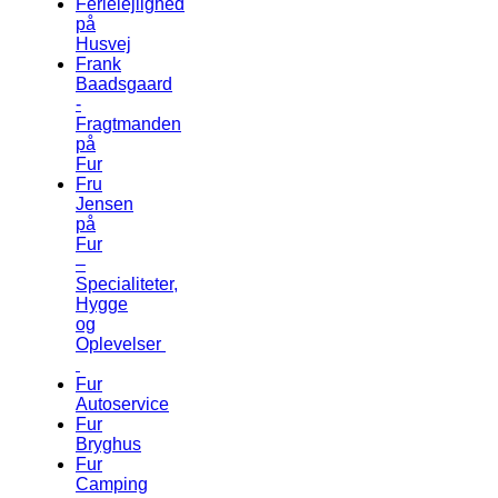
Ferielejlighed
på
Husvej
Frank
Baadsgaard
-
Fragtmanden
på
Fur
Fru
Jensen
på
Fur
–
Specialiteter,
Hygge
og
Oplevelser
Fur
Autoservice
Fur
Bryghus
Fur
Camping