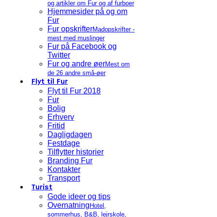
og artikler om Fur og af furboer
Hjemmesider på og om
Fur
Fur opskrifter
Madopskrifter -
mest med muslinger
Fur på Facebook og
Twitter
Fur og andre øer
Mest om
de 26 andre små-øer
Flyt til Fur
Flyt til Fur 2018
Fur
Bolig
Erhverv
Fritid
Dagligdagen
Festdage
Tilflytter historier
Branding Fur
Kontakter
Transport
Turist
Gode ideer og tips
Overnatning
Hotel,
sommerhus, B&B, lejrskole,