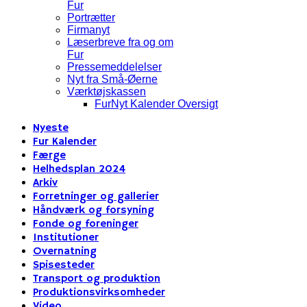
Fur
Portrætter
Firmanyt
Læserbreve fra og om
Fur
Pressemeddelelser
Nyt fra Små-Øerne
Værktøjskassen
FurNyt Kalender Oversigt
Nyeste
Fur Kalender
Færge
Helhedsplan 2024
Arkiv
Forretninger og gallerier
Håndværk og forsyning
Fonde og foreninger
Institutioner
Overnatning
Spisesteder
Transport og produktion
Produktionsvirksomheder
Video