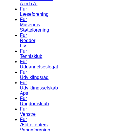
A.m.b.A.
Fur
Læseforening
Fur
Museums
Støtteforening
Fur
Redder
Liv
Fur
Tennisklub
Fur
Uddannelseslegat
Fur
Udviklingsråd
Fur
Udviklingsselskab
Aps
Fur
Ungdomsklub
Fur
Venstre
Fur
Ældrecenters
Venneforening