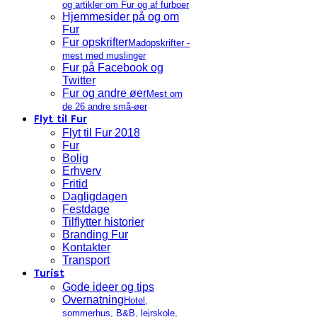
og artikler om Fur og af furboer
Hjemmesider på og om
Fur
Fur opskrifter
Madopskrifter -
mest med muslinger
Fur på Facebook og
Twitter
Fur og andre øer
Mest om
de 26 andre små-øer
Flyt til Fur
Flyt til Fur 2018
Fur
Bolig
Erhverv
Fritid
Dagligdagen
Festdage
Tilflytter historier
Branding Fur
Kontakter
Transport
Turist
Gode ideer og tips
Overnatning
Hotel,
sommerhus, B&B, lejrskole,