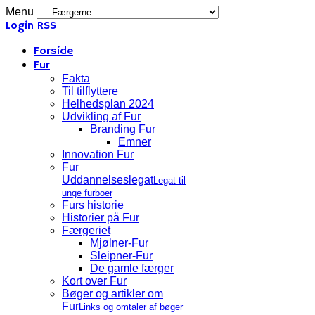
Menu
Login
RSS
Forside
Fur
Fakta
Til tilflyttere
Helhedsplan 2024
Udvikling af Fur
Branding Fur
Emner
Innovation Fur
Fur
Uddannelseslegat
Legat til
unge furboer
Furs historie
Historier på Fur
Færgeriet
Mjølner-Fur
Sleipner-Fur
De gamle færger
Kort over Fur
Bøger og artikler om
Fur
Links og omtaler af bøger