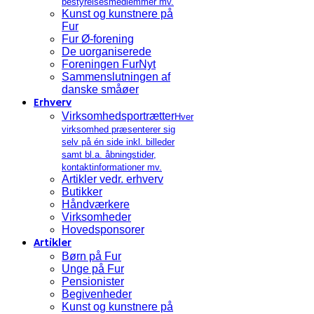
bestyrelsesmedlemmer mv.
Kunst og kunstnere på
Fur
Fur Ø-forening
De uorganiserede
Foreningen FurNyt
Sammenslutningen af
danske småøer
Erhverv
Virksomhedsportrætter
Hver
virksomhed præsenterer sig
selv på én side inkl. billeder
samt bl.a. åbningstider,
kontaktinformationer mv.
Artikler vedr. erhverv
Butikker
Håndværkere
Virksomheder
Hovedsponsorer
Artikler
Børn på Fur
Unge på Fur
Pensionister
Begivenheder
Kunst og kunstnere på