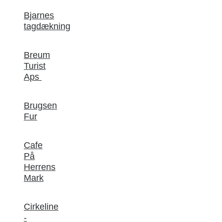
Bjarnes
tagdækning
Breum
Turist
Aps
Brugsen
Fur
Cafe
På
Herrens
Mark
Cirkeline
-