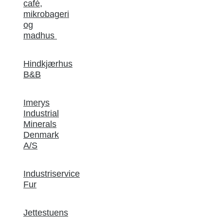
café,
mikrobageri
og
madhus
Hindkjærhus
B&B
Imerys
Industrial
Minerals
Denmark
A/S
Industriservice
Fur
Jettestuens