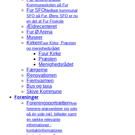
Kommuneskolen på Fur
Fur SFO
Nedlagt kommunal
SFO på Fur. Øens SFO er nu
en del af Fur Friskole
Ældrecenteret
Fur Ø Arena
Museer
Kirken
Fuur Kirke, Præsten
og menighedsrådet
Fuur Kirke
Præsten
Menighedsrådet
Færgerne
Renovationen
Fjernvarmen
Bus og taxa
Skive Kommune
Foreninger
Foreningsportrætter
Hver
forening præsenterer sig selv
på én side inkl. billeder samt
en række relevante
informationer -
kontaktinformationer,