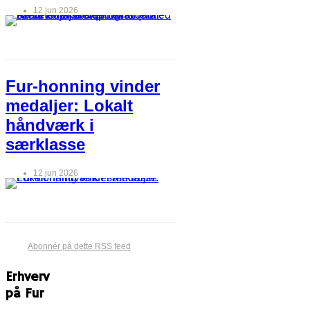
12 jun 2026
Fur-honning vinder
medaljer: Lokalt
håndværk i
særklasse
12 jun 2026
Abonnér på dette RSS feed
Erhverv
på Fur