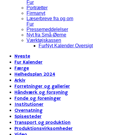
Fur
Portrætter
Firmanyt
Læserbreve fra og om
Fur
Pressemeddelelser
Nyt fra Små-Øerne
Værktøjskassen
FurNyt Kalender Oversigt
Nyeste
Fur Kalender
Færge
Helhedsplan 2024
Arkiv
Forretninger og gallerier
Håndværk og forsyning
Fonde og foreninger
Institutioner
Overnatning
Spisesteder
Transport og produktion
Produktionsvirksomheder
Video