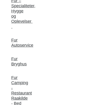
Fur –
Specialiteter,
Hygge
og
Oplevelser
Fur
Autoservice
Fur
Bryghus
Fur
Camping
-
Restaurant
Raakilde
- Bed