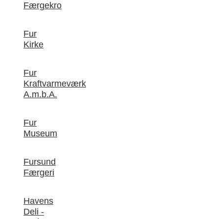
Færgekro
Fur
Kirke
Fur
Kraftvarmeværk
A.m.b.A.
Fur
Museum
Fursund
Færgeri
Havens
Deli -