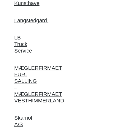
Kunsthave
Langstedgård
LB
Truck
Service
MÆGLERFIRMAET
FUR-
SALLING
–
MÆGLERFIRMAET
VESTHIMMERLAND
Skamol
A/S