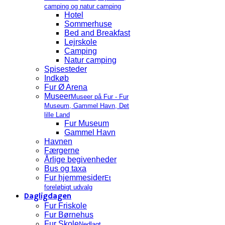
camping og natur camping
Hotel
Sommerhuse
Bed and Breakfast
Lejrskole
Camping
Natur camping
Spisesteder
Indkøb
Fur Ø Arena
Museer
Museer på Fur - Fur
Museum, Gammel Havn, Det
lille Land
Fur Museum
Gammel Havn
Havnen
Færgerne
Årlige begivenheder
Bus og taxa
Fur hjemmesider
Et
foreløbigt udvalg
Dagligdagen
Fur Friskole
Fur Børnehus
Fur Skole
Nedlagt