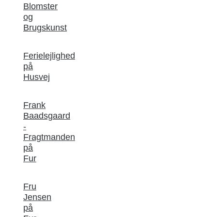
Blomster
og
Brugskunst
Ferielejlighed
på
Husvej
Frank
Baadsgaard
-
Fragtmanden
på
Fur
Fru
Jensen
på