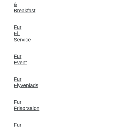
&
Breakfast
Fur
El-
Service
Fur
Event
Fur
Flyveplads
Fur
Frisørsalon
Fur