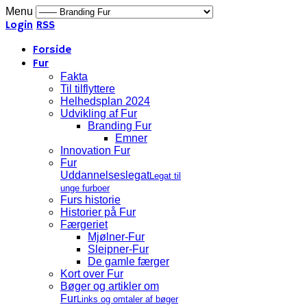
Menu
Login
RSS
Forside
Fur
Fakta
Til tilflyttere
Helhedsplan 2024
Udvikling af Fur
Branding Fur
Emner
Innovation Fur
Fur
Uddannelseslegat
Legat til
unge furboer
Furs historie
Historier på Fur
Færgeriet
Mjølner-Fur
Sleipner-Fur
De gamle færger
Kort over Fur
Bøger og artikler om
Fur
Links og omtaler af bøger