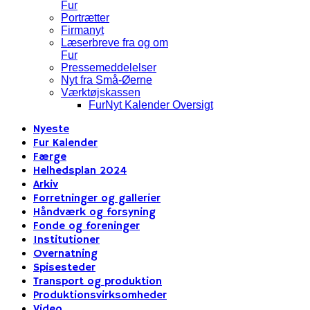
Fur
Portrætter
Firmanyt
Læserbreve fra og om
Fur
Pressemeddelelser
Nyt fra Små-Øerne
Værktøjskassen
FurNyt Kalender Oversigt
Nyeste
Fur Kalender
Færge
Helhedsplan 2024
Arkiv
Forretninger og gallerier
Håndværk og forsyning
Fonde og foreninger
Institutioner
Overnatning
Spisesteder
Transport og produktion
Produktionsvirksomheder
Video