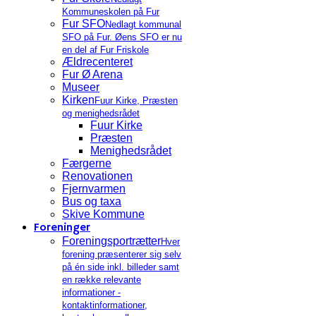
Kommuneskolen på Fur
Fur SFO
Nedlagt kommunal
SFO på Fur. Øens SFO er nu
en del af Fur Friskole
Ældrecenteret
Fur Ø Arena
Museer
Kirken
Fuur Kirke, Præsten
og menighedsrådet
Fuur Kirke
Præsten
Menighedsrådet
Færgerne
Renovationen
Fjernvarmen
Bus og taxa
Skive Kommune
Foreninger
Foreningsportrætter
Hver
forening præsenterer sig selv
på én side inkl. billeder samt
en række relevante
informationer -
kontaktinformationer,