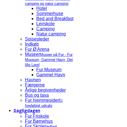
camping og natur camping
Hotel
Sommerhuse
Bed and Breakfast
Lejrskole
Camping
Natur camping
Spisesteder
Indkøb
Fur Ø Arena
Museer
Museer på Fur - Fur
Museum, Gammel Havn, Det
lille Land
Fur Museum
Gammel Havn
Havnen
Færgerne
Årlige begivenheder
Bus og taxa
Fur hjemmesider
Et
foreløbigt udvalg
Dagligdagen
Fur Friskole
Fur Børnehus
Fur Skole
Nedlagt