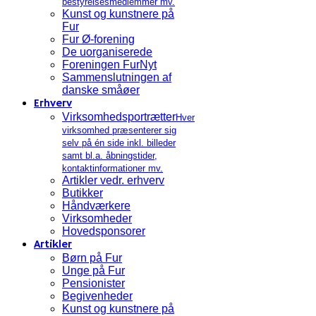
bestyrelsesmedlemmer mv.
Kunst og kunstnere på
Fur
Fur Ø-forening
De uorganiserede
Foreningen FurNyt
Sammenslutningen af
danske småøer
Erhverv
Virksomhedsportrætter
Hver
virksomhed præsenterer sig
selv på én side inkl. billeder
samt bl.a. åbningstider,
kontaktinformationer mv.
Artikler vedr. erhverv
Butikker
Håndværkere
Virksomheder
Hovedsponsorer
Artikler
Børn på Fur
Unge på Fur
Pensionister
Begivenheder
Kunst og kunstnere på