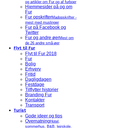
og artikler om Fur og af furboer
Hjemmesider på og om
Fur
Fur opskrifter
Madopskrifter -
mest med muslinger
Fur på Facebook og
Twitter
Fur og andre øer
Mest om
de 26 andre små-øer
Flyt til Fur
Flyt til Fur 2018
Fur
Bolig
Erhverv
Fritid
Dagligdagen
Festdage
Tilflytter historier
Branding Fur
Kontakter
Transport
Turist
Gode ideer og tips
Overnatning
Hotel,
sommerhus, B&B, lejrskole,