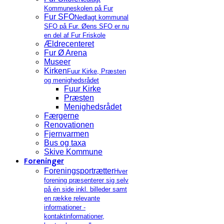
Kommuneskolen på Fur
Fur SFO
Nedlagt kommunal
SFO på Fur. Øens SFO er nu
en del af Fur Friskole
Ældrecenteret
Fur Ø Arena
Museer
Kirken
Fuur Kirke, Præsten
og menighedsrådet
Fuur Kirke
Præsten
Menighedsrådet
Færgerne
Renovationen
Fjernvarmen
Bus og taxa
Skive Kommune
Foreninger
Foreningsportrætter
Hver
forening præsenterer sig selv
på én side inkl. billeder samt
en række relevante
informationer -
kontaktinformationer,