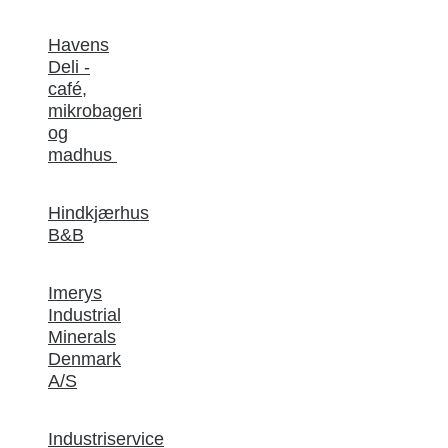
Havens
Deli -
café,
mikrobageri
og
madhus
Hindkjærhus
B&B
Imerys
Industrial
Minerals
Denmark
A/S
Industriservice