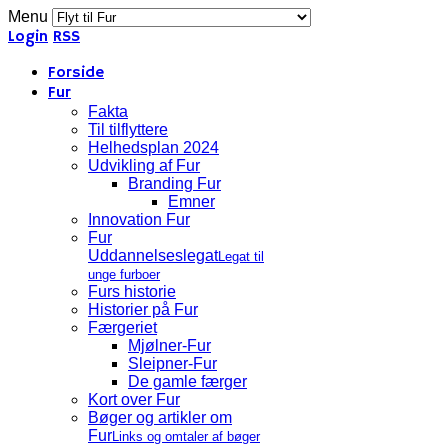
Menu
Login
RSS
Forside
Fur
Fakta
Til tilflyttere
Helhedsplan 2024
Udvikling af Fur
Branding Fur
Emner
Innovation Fur
Fur
Uddannelseslegat
Legat til
unge furboer
Furs historie
Historier på Fur
Færgeriet
Mjølner-Fur
Sleipner-Fur
De gamle færger
Kort over Fur
Bøger og artikler om
Fur
Links og omtaler af bøger