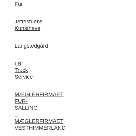
Fur
Jettestuens
Kunsthave
Langstedgård
LB
Truck
Service
MÆGLERFIRMAET
FUR-
SALLING
–
MÆGLERFIRMAET
VESTHIMMERLAND