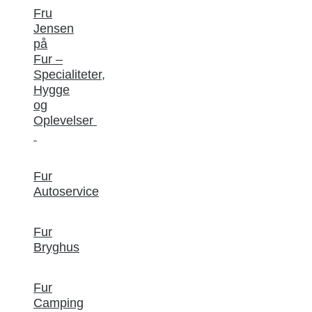
Fru
Jensen
på
Fur –
Specialiteter,
Hygge
og
Oplevelser
Fur
Autoservice
Fur
Bryghus
Fur
Camping