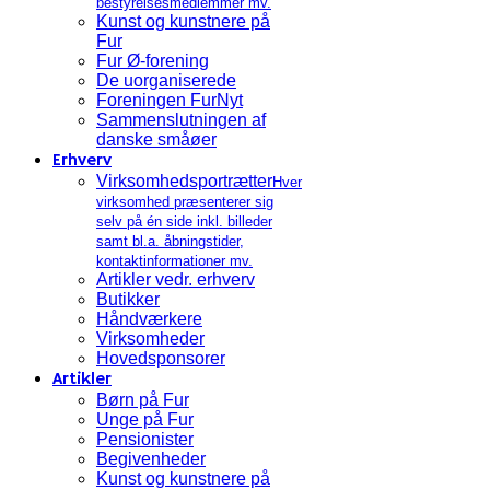
bestyrelsesmedlemmer mv.
Kunst og kunstnere på
Fur
Fur Ø-forening
De uorganiserede
Foreningen FurNyt
Sammenslutningen af
danske småøer
Erhverv
Virksomhedsportrætter
Hver
virksomhed præsenterer sig
selv på én side inkl. billeder
samt bl.a. åbningstider,
kontaktinformationer mv.
Artikler vedr. erhverv
Butikker
Håndværkere
Virksomheder
Hovedsponsorer
Artikler
Børn på Fur
Unge på Fur
Pensionister
Begivenheder
Kunst og kunstnere på