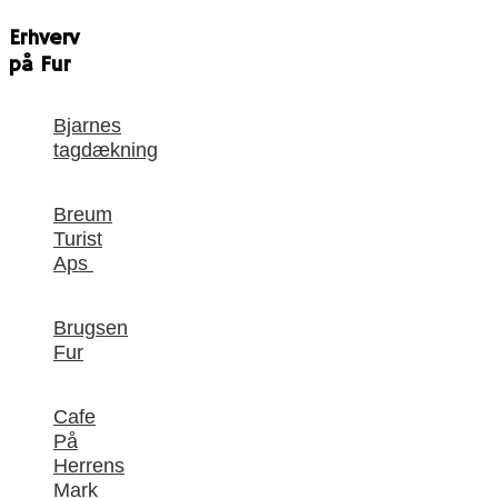
Erhverv
på Fur
Bjarnes
tagdækning
Breum
Turist
Aps
Brugsen
Fur
Cafe
På
Herrens
Mark