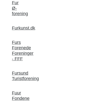
Fur
Ø-
forening
Furkunst.dk
Furs
Forenede
Foreninger
- FFF
Fursund
Turistforening
Fuur
Fondene