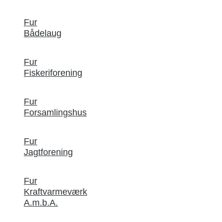
Fur
Bådelaug
Fur
Fiskeriforening
Fur
Forsamlingshus
Fur
Jagtforening
Fur
Kraftvarmeværk
A.m.b.A.