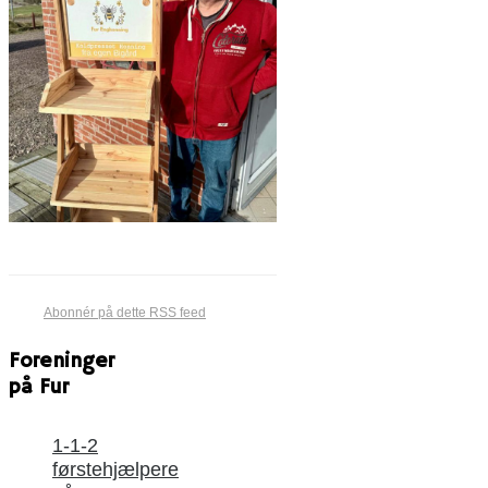
Abonnér på dette RSS feed
Foreninger
på Fur
1-1-2
førstehjælpere