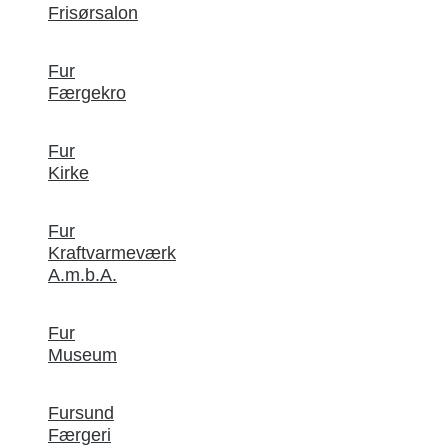
Frisørsalon
Fur
Færgekro
Fur
Kirke
Fur
Kraftvarmeværk
A.m.b.A.
Fur
Museum
Fursund
Færgeri