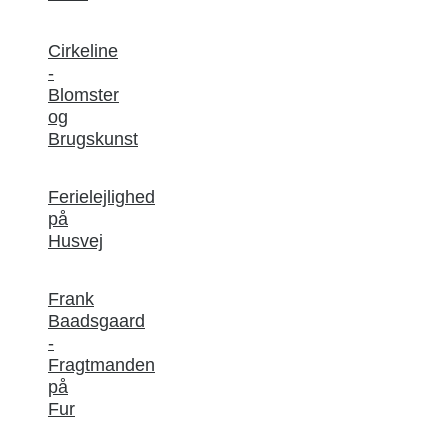
Cirkeline
-
Blomster
og
Brugskunst
Ferielejlighed
på
Husvej
Frank
Baadsgaard
-
Fragtmanden
på
Fur