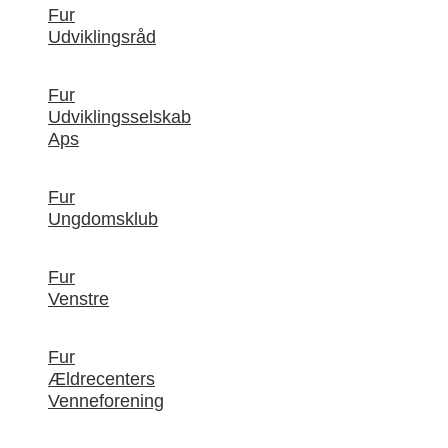
Fur
Udviklingsråd
Fur
Udviklingsselskab
Aps
Fur
Ungdomsklub
Fur
Venstre
Fur
Ældrecenters
Venneforening