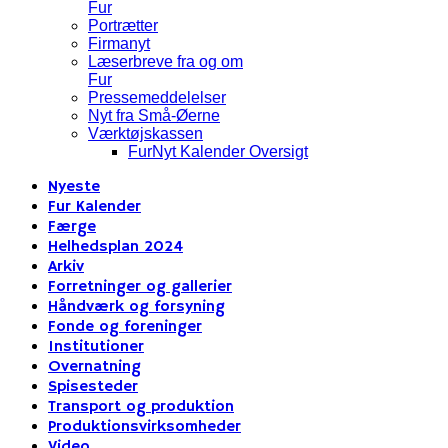
Fur
Portrætter
Firmanyt
Læserbreve fra og om
Fur
Pressemeddelelser
Nyt fra Små-Øerne
Værktøjskassen
FurNyt Kalender Oversigt
Nyeste
Fur Kalender
Færge
Helhedsplan 2024
Arkiv
Forretninger og gallerier
Håndværk og forsyning
Fonde og foreninger
Institutioner
Overnatning
Spisesteder
Transport og produktion
Produktionsvirksomheder
Video