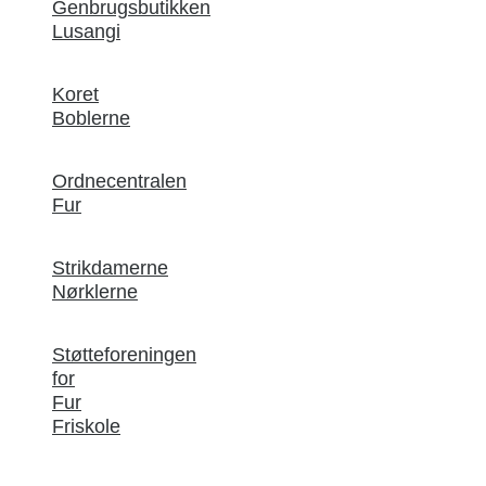
Genbrugsbutikken
Lusangi
Koret
Boblerne
Ordnecentralen
Fur
Strikdamerne
Nørklerne
Støtteforeningen
for
Fur
Friskole