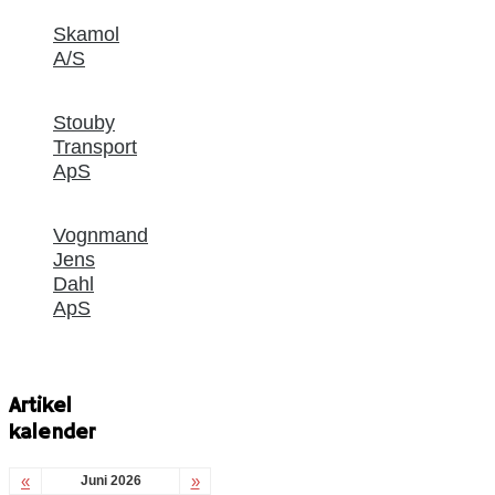
Skamol
A/S
Stouby
Transport
ApS
Vognmand
Jens
Dahl
ApS
Artikel
kalender
«
»
Juni 2026