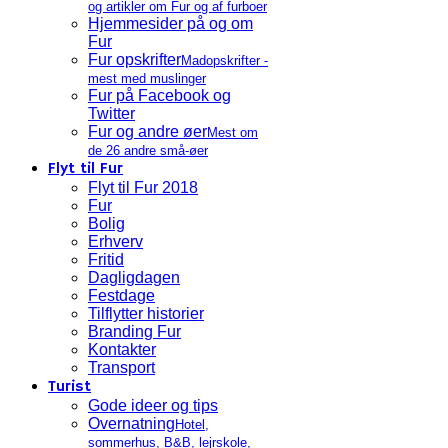
og artikler om Fur og af furboer
Hjemmesider på og om
Fur
Fur opskrifter
Madopskrifter -
mest med muslinger
Fur på Facebook og
Twitter
Fur og andre øer
Mest om
de 26 andre små-øer
Flyt til Fur
Flyt til Fur 2018
Fur
Bolig
Erhverv
Fritid
Dagligdagen
Festdage
Tilflytter historier
Branding Fur
Kontakter
Transport
Turist
Gode ideer og tips
Overnatning
Hotel,
sommerhus, B&B, lejrskole,