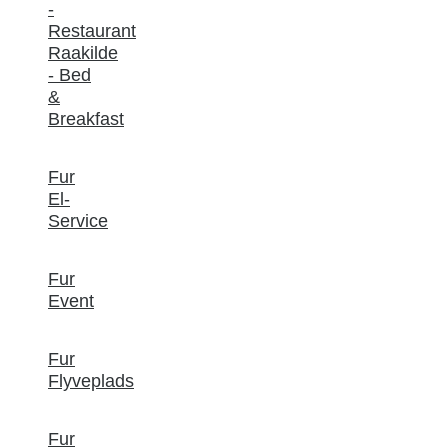
-
Restaurant
Raakilde
- Bed
&
Breakfast
Fur
El-
Service
Fur
Event
Fur
Flyveplads
Fur