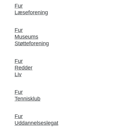
Fur
Læseforening
Fur
Museums
Støtteforening
Fur
Redder
Liv
Fur
Tennisklub
Fur
Uddannelseslegat