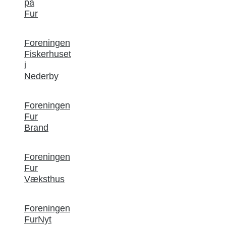
på
Fur
Foreningen
Fiskerhuset
i
Nederby
Foreningen
Fur
Brand
Foreningen
Fur
Væksthus
Foreningen
FurNyt