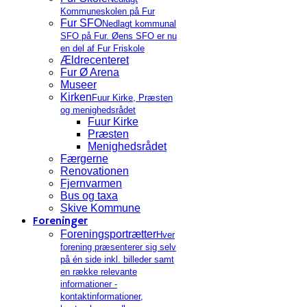
Kommuneskolen på Fur
Fur SFO
Nedlagt kommunal
SFO på Fur. Øens SFO er nu
en del af Fur Friskole
Ældrecenteret
Fur Ø Arena
Museer
Kirken
Fuur Kirke, Præsten
og menighedsrådet
Fuur Kirke
Præsten
Menighedsrådet
Færgerne
Renovationen
Fjernvarmen
Bus og taxa
Skive Kommune
Foreninger
Foreningsportrætter
Hver
forening præsenterer sig selv
på én side inkl. billeder samt
en række relevante
informationer -
kontaktinformationer,