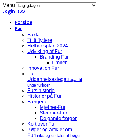
Menu
Login
RSS
Forside
Fur
Fakta
Til tilflyttere
Helhedsplan 2024
Udvikling af Fur
Branding Fur
Emner
Innovation Fur
Fur
Uddannelseslegat
Legat til
unge furboer
Furs historie
Historier på Fur
Færgeriet
Mjølner-Fur
Sleipner-Fur
De gamle færger
Kort over Fur
Bøger og artikler om
Fur
Links og omtaler af bøger