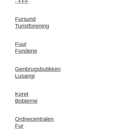
- FFF
Fursund
Turistforening
Fuur
Fondene
Genbrugsbutikken
Lusangi
Koret
Boblerne
Ordnecentralen
Fur