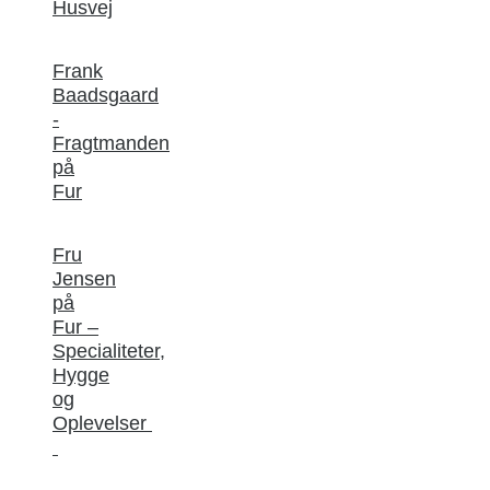
Husvej
Frank
Baadsgaard
-
Fragtmanden
på
Fur
Fru
Jensen
på
Fur –
Specialiteter,
Hygge
og
Oplevelser