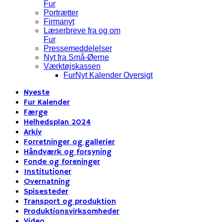
Fur
Portrætter
Firmanyt
Læserbreve fra og om
Fur
Pressemeddelelser
Nyt fra Små-Øerne
Værktøjskassen
FurNyt Kalender Oversigt
Nyeste
Fur Kalender
Færge
Helhedsplan 2024
Arkiv
Forretninger og gallerier
Håndværk og forsyning
Fonde og foreninger
Institutioner
Overnatning
Spisesteder
Transport og produktion
Produktionsvirksomheder
Video