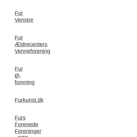
Fur
Venstre
Fur
Ældrecenters
Venneforening
Fur
Ø-
forening
Furkunst.dk
Furs
Forenede
Foreninger