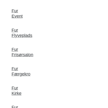
Fur
Event
Fur
Flyveplads
Fur
Frisørsalon
Fur
Færgekro
Fur
Kirke
Fur