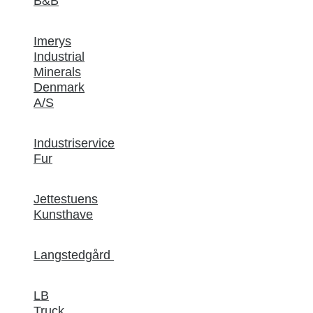
B&B
Imerys
Industrial
Minerals
Denmark
A/S
Industriservice
Fur
Jettestuens
Kunsthave
Langstedgård
LB
Truck