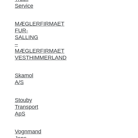
Service
MÆGLERFIRMAET
FUR-
SALLING
–
MÆGLERFIRMAET
VESTHIMMERLAND
Skamol
A/S
Stouby
Transport
ApS
Vognmand