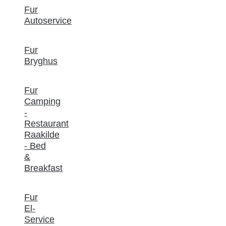
Fur
Autoservice
Fur
Bryghus
Fur
Camping
-
Restaurant
Raakilde
- Bed
&
Breakfast
Fur
El-
Service