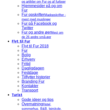
og artikler om Fur og af furboer
Hjemmesider på og om
Fur
Fur opskrifter
Madopskrifter -
mest med muslinger
Fur på Facebook og
Twitter
Fur og andre øer
Mest om
de 26 andre små-øer
Flyt til Fur
Flyt til Fur 2018
Fur
Bolig
Erhverv
Fritid
Dagligdagen
Festdage
Tilflytter historier
Branding Fur
Kontakter
Transport
Turist
Gode ideer og tips
Overnatning
Hotel,
sommerhus, B&B, lejrskole,