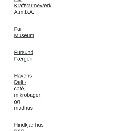
Kraftvarmeværk
A.m.b.A.
Fur
Museum
Fursund
Færgeri
Havens
Deli -
café,
mikrobageri
og
madhus
Hindkjærhus