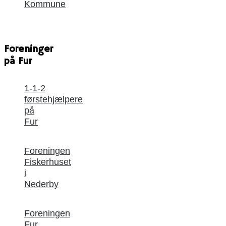
Kommune
Foreninger
på Fur
1-1-2
førstehjælpere
på
Fur
Foreningen
Fiskerhuset
i
Nederby
Foreningen
Fur