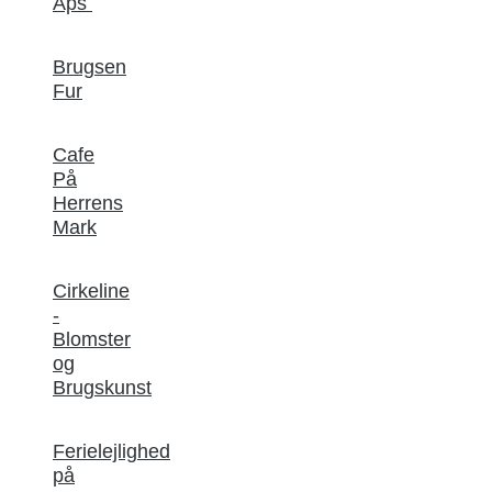
Aps
Brugsen
Fur
Cafe
På
Herrens
Mark
Cirkeline
-
Blomster
og
Brugskunst
Ferielejlighed
på