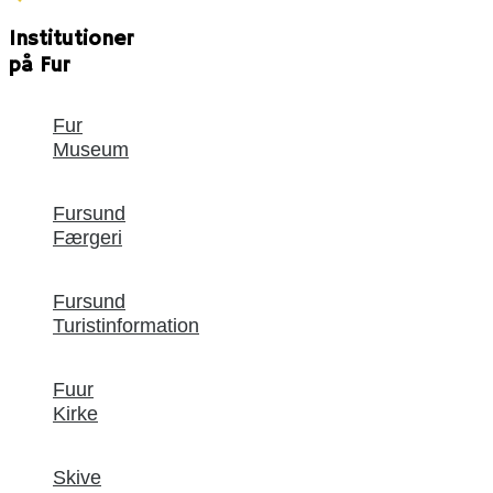
Institutioner
på Fur
Fur
Museum
Fursund
Færgeri
Fursund
Turistinformation
Fuur
Kirke
Skive