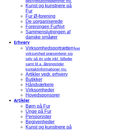
bestyrelsesmedlemmer mv.
Kunst og kunstnere på
Fur
Fur Ø-forening
De uorganiserede
Foreningen FurNyt
Sammenslutningen af
danske småøer
Erhverv
Virksomhedsportrætter
Hver
virksomhed præsenterer sig
selv på én side inkl. billeder
samt bl.a. åbningstider,
kontaktinformationer mv.
Artikler vedr. erhverv
Butikker
Håndværkere
Virksomheder
Hovedsponsorer
Artikler
Børn på Fur
Unge på Fur
Pensionister
Begivenheder
Kunst og kunstnere på