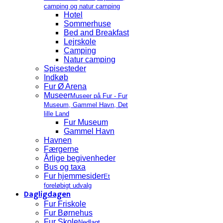
camping og natur camping
Hotel
Sommerhuse
Bed and Breakfast
Lejrskole
Camping
Natur camping
Spisesteder
Indkøb
Fur Ø Arena
Museer
Museer på Fur - Fur
Museum, Gammel Havn, Det
lille Land
Fur Museum
Gammel Havn
Havnen
Færgerne
Årlige begivenheder
Bus og taxa
Fur hjemmesider
Et
foreløbigt udvalg
Dagligdagen
Fur Friskole
Fur Børnehus
Fur Skole
Nedlagt