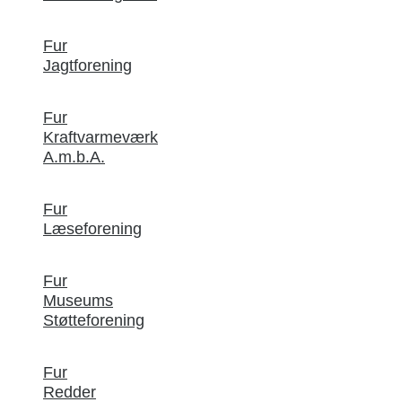
Fur
Jagtforening
Fur
Kraftvarmeværk
A.m.b.A.
Fur
Læseforening
Fur
Museums
Støtteforening
Fur
Redder