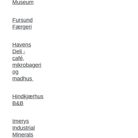
Museum
Fursund
Færgeri
Havens
Deli -
café,
mikrobageri
og
madhus
Hindkjærhus
B&B
Imerys
Industrial
Minerals