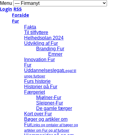
Menu
Login
RSS
Forside
Fur
Fakta
Til tilflyttere
Helhedsplan 2024
Udvikling af Fur
Branding Fur
Emner
Innovation Fur
Fur
Uddannelseslegat
Legat til
unge furboer
Furs historie
Historier på Fur
Færgeriet
Mjølner-Fur
Sleipner-Fur
De gamle færger
Kort over Fur
Bøger og artikler om
Fur
Links og omtaler af bøger og
artikler om Fur og af furboer