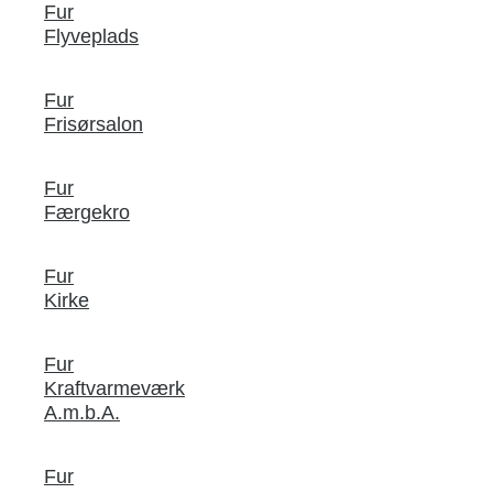
Fur
Flyveplads
Fur
Frisørsalon
Fur
Færgekro
Fur
Kirke
Fur
Kraftvarmeværk
A.m.b.A.
Fur