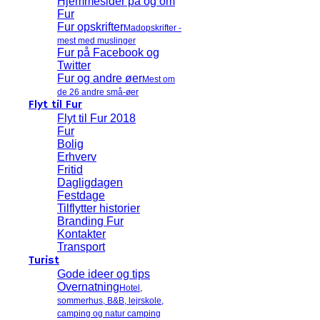
Hjemmesider på og om
Fur
Fur opskrifter
Madopskrifter -
mest med muslinger
Fur på Facebook og
Twitter
Fur og andre øer
Mest om
de 26 andre små-øer
Flyt til Fur
Flyt til Fur 2018
Fur
Bolig
Erhverv
Fritid
Dagligdagen
Festdage
Tilflytter historier
Branding Fur
Kontakter
Transport
Turist
Gode ideer og tips
Overnatning
Hotel,
sommerhus, B&B, lejrskole,
camping og natur camping