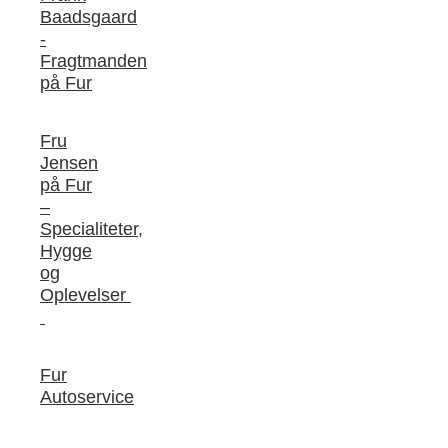
Baadsgaard
-
Fragtmanden
på Fur
Fru
Jensen
på Fur
–
Specialiteter,
Hygge
og
Oplevelser
Fur
Autoservice