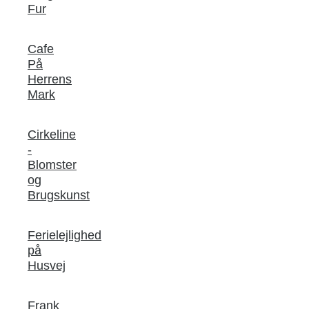
Fur
Cafe
På
Herrens
Mark
Cirkeline
-
Blomster
og
Brugskunst
Ferielejlighed
på
Husvej
Frank