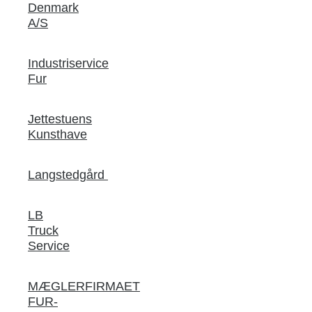
Denmark
A/S
Industriservice
Fur
Jettestuens
Kunsthave
Langstedgård
LB
Truck
Service
MÆGLERFIRMAET
FUR-