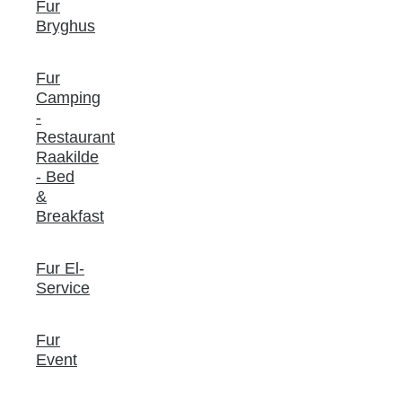
Fur
Bryghus
Fur
Camping
-
Restaurant
Raakilde
- Bed
&
Breakfast
Fur El-
Service
Fur
Event