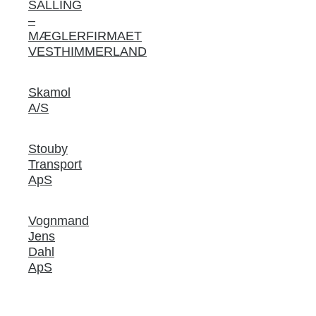
SALLING
–
MÆGLERFIRMAET
VESTHIMMERLAND
Skamol
A/S
Stouby
Transport
ApS
Vognmand
Jens
Dahl
ApS