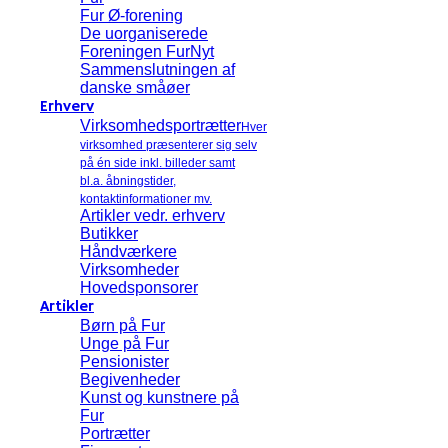
Fur Ø-forening
De uorganiserede
Foreningen FurNyt
Sammenslutningen af
danske småøer
Erhverv
Virksomhedsportrætter
Hver
virksomhed præsenterer sig selv
på én side inkl. billeder samt
bl.a. åbningstider,
kontaktinformationer mv.
Artikler vedr. erhverv
Butikker
Håndværkere
Virksomheder
Hovedsponsorer
Artikler
Børn på Fur
Unge på Fur
Pensionister
Begivenheder
Kunst og kunstnere på
Fur
Portrætter