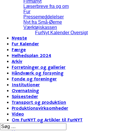
Firmanyt
Læserbreve fra og om
Fur
Pressemeddelelser
Nyt fra Små-Øerne
Værktøjskassen
FurNyt Kalender Oversigt
Nyeste
Fur Kalender
Færge
Helhedsplan 2024
Arkiv
Forretninger og gallerier
Håndværk og forsyning
Fonde og foreninger
Institutioner
Overnatning
Spisesteder
Transport og produktion
Produktionsvirksomheder
Video
Om FurNYT og Artikler til FurNYT