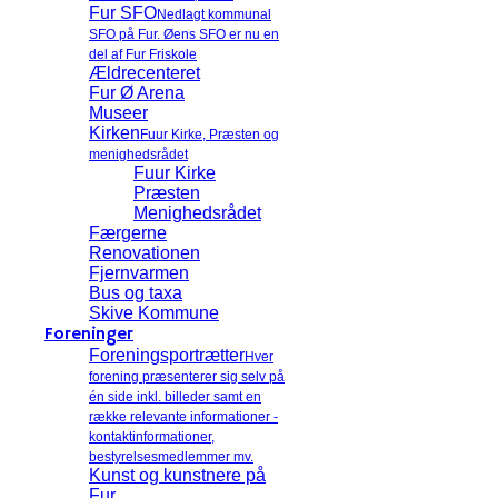
Fur SFO
Nedlagt kommunal
SFO på Fur. Øens SFO er nu en
del af Fur Friskole
Ældrecenteret
Fur Ø Arena
Museer
Kirken
Fuur Kirke, Præsten og
menighedsrådet
Fuur Kirke
Præsten
Menighedsrådet
Færgerne
Renovationen
Fjernvarmen
Bus og taxa
Skive Kommune
Foreninger
Foreningsportrætter
Hver
forening præsenterer sig selv på
én side inkl. billeder samt en
række relevante informationer -
kontaktinformationer,
bestyrelsesmedlemmer mv.
Kunst og kunstnere på
Fur