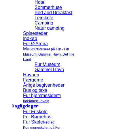
Hotel
Sommerhuse
Bed and Breakfast
Lejrskole
Camping
Natur camping
Spisesteder
Indkøb
Fur Ø Arena
Museer
Museer på Fur - Fur
Museum, Gammel Havn, Det lille
Land
Fur Museum
Gammel Havn
Havnen
Færgerne
Årlige begivenheder
Bus og taxa
Fur hjemmesider
Et
foreløbigt udvalg
Dagligdagen
Fur Friskole
Fur Børnehus
Fur Skole
Nedlagt
Kommuneskolen på Fur