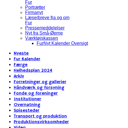
Fur
Portrætter
Firmanyt
Læserbreve fra og om
Fur
Pressemeddelelser
Nyt fra Små-Øerne
Værktøjskassen
FurNyt Kalender Oversigt
Nyeste
Fur Kalender
Færge
Helhedsplan 2024
Arkiv
Forretninger og gallerier
Håndværk og forsyning
Fonde og foreninger
Institutioner
Overnatning
Spisesteder
Transport og produktion
Produktionsvirksomheder
Video