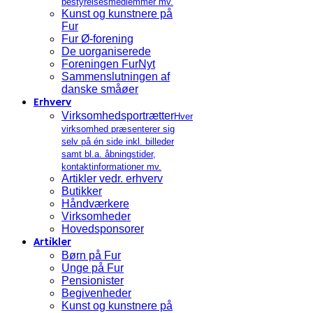
bestyrelsesmedlemmer mv.
Kunst og kunstnere på
Fur
Fur Ø-forening
De uorganiserede
Foreningen FurNyt
Sammenslutningen af
danske småøer
Erhverv
Virksomhedsportrætter
Hver
virksomhed præsenterer sig
selv på én side inkl. billeder
samt bl.a. åbningstider,
kontaktinformationer mv.
Artikler vedr. erhverv
Butikker
Håndværkere
Virksomheder
Hovedsponsorer
Artikler
Børn på Fur
Unge på Fur
Pensionister
Begivenheder
Kunst og kunstnere på