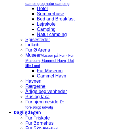
camping og natur camping
Hotel
Sommerhuse
Bed and Breakfast
Lejrskole
Camping
Natur camping
Spisesteder
Indkøb
Fur Ø Arena
Museer
Museer på Fur - Fur
Museum, Gammel Havn, Det
lille Land
Fur Museum
Gammel Havn
Havnen
Færgerne
Årlige begivenheder
Bus og taxa
Fur hjemmesider
Et
foreløbigt udvalg
Dagligdagen
Fur Friskole
Fur Børnehus
Fur Skole
Nedlagt