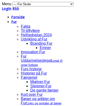
Menu
Login
RSS
Forside
Fur
Fakta
Til tilflyttere
Helhedsplan 2024
Udvikling af Fur
Branding Fur
Emner
Innovation Fur
Fur
Uddannelseslegat
Legat til
unge furboer
Furs historie
Historier på Fur
Færgeriet
Mjølner-Fur
Sleipner-Fur
De gamle færger
Kort over Fur
Bøger og artikler om
Fur
Links og omtaler af bøger