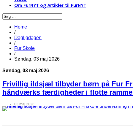
Om FurNYT og Artikler til FurNYT
Home
/
Dagligdagen
/
Fur Skole
/
Søndag, 03 maj 2026
Søndag, 03 maj 2026
Frivillig ildsjæl tilbyder børn på Fur F
håndværks færdigheder i flotte ramme
03 maj 2026