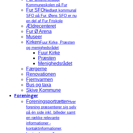
Kommuneskolen på Fur
Fur SFO
Nedlagt kommunal
SFO på Fur. Øens SFO er nu
en del af Fur Friskole
Ældrecenteret
Fur Ø Arena
Museer
Kirken
Fuur Kirke, Præsten
og menighedsrådet
Fuur Kirke
Præsten
Menighedsrådet
Færgerne
Renovationen
Fjernvarmen
Bus og taxa
Skive Kommune
Foreninger
Foreningsportrætter
Hver
forening præsenterer sig selv
på én side inkl. billeder samt
en række relevante
informationer -
kontaktinformationer,