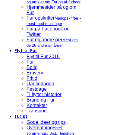
og artikler om Fur og af furboer
Hjemmesider på og om
Fur
Fur opskrifter
Madopskrifter -
mest med muslinger
Fur på Facebook og
Twitter
Fur og andre øer
Mest om
de 26 andre små-øer
Flyt til Fur
Flyt til Fur 2018
Fur
Bolig
Erhverv
Fritid
Dagligdagen
Festdage
Tilflytter historier
Branding Fur
Kontakter
Transport
Turist
Gode ideer og tips
Overnatning
Hotel,
sommerhus, B&B, lejrskole,