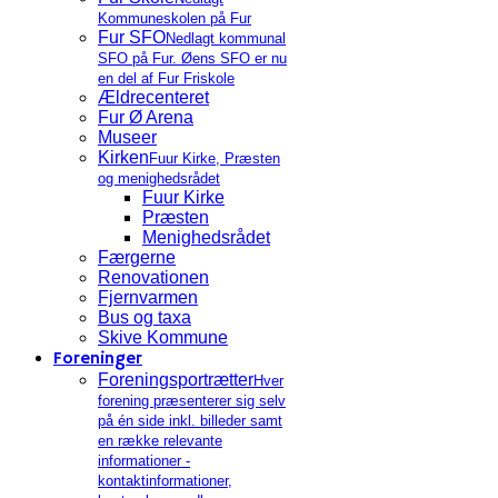
Kommuneskolen på Fur
Fur SFO
Nedlagt kommunal
SFO på Fur. Øens SFO er nu
en del af Fur Friskole
Ældrecenteret
Fur Ø Arena
Museer
Kirken
Fuur Kirke, Præsten
og menighedsrådet
Fuur Kirke
Præsten
Menighedsrådet
Færgerne
Renovationen
Fjernvarmen
Bus og taxa
Skive Kommune
Foreninger
Foreningsportrætter
Hver
forening præsenterer sig selv
på én side inkl. billeder samt
en række relevante
informationer -
kontaktinformationer,