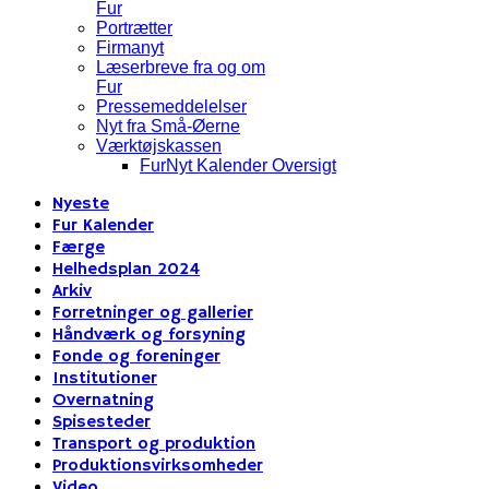
Fur
Portrætter
Firmanyt
Læserbreve fra og om
Fur
Pressemeddelelser
Nyt fra Små-Øerne
Værktøjskassen
FurNyt Kalender Oversigt
Nyeste
Fur Kalender
Færge
Helhedsplan 2024
Arkiv
Forretninger og gallerier
Håndværk og forsyning
Fonde og foreninger
Institutioner
Overnatning
Spisesteder
Transport og produktion
Produktionsvirksomheder
Video