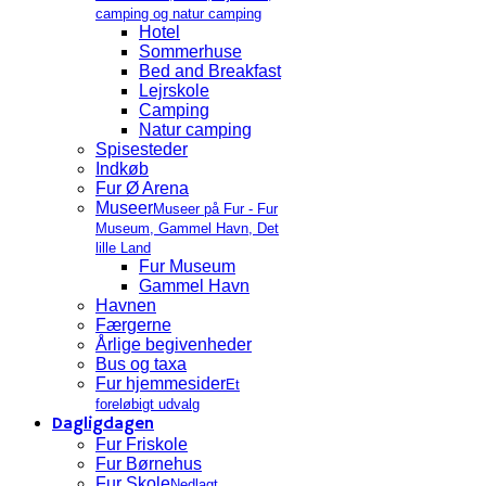
camping og natur camping
Hotel
Sommerhuse
Bed and Breakfast
Lejrskole
Camping
Natur camping
Spisesteder
Indkøb
Fur Ø Arena
Museer
Museer på Fur - Fur
Museum, Gammel Havn, Det
lille Land
Fur Museum
Gammel Havn
Havnen
Færgerne
Årlige begivenheder
Bus og taxa
Fur hjemmesider
Et
foreløbigt udvalg
Dagligdagen
Fur Friskole
Fur Børnehus
Fur Skole
Nedlagt