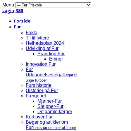
Menu
Login
RSS
Forside
Fur
Fakta
Til tilflyttere
Helhedsplan 2024
Udvikling af Fur
Branding Fur
Emner
Innovation Fur
Fur
Uddannelseslegat
Legat til
unge furboer
Furs historie
Historier på Fur
Færgeriet
Mjølner-Fur
Sleipner-Fur
De gamle færger
Kort over Fur
Bøger og artikler om
Fur
Links og omtaler af bøger