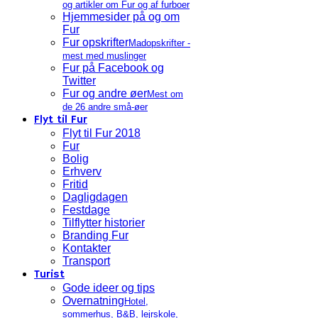
og artikler om Fur og af furboer
Hjemmesider på og om
Fur
Fur opskrifter
Madopskrifter -
mest med muslinger
Fur på Facebook og
Twitter
Fur og andre øer
Mest om
de 26 andre små-øer
Flyt til Fur
Flyt til Fur 2018
Fur
Bolig
Erhverv
Fritid
Dagligdagen
Festdage
Tilflytter historier
Branding Fur
Kontakter
Transport
Turist
Gode ideer og tips
Overnatning
Hotel,
sommerhus, B&B, lejrskole,