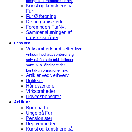
bestyrelsesmedlemmer mv.
Kunst og kunstnere på
Fur
Fur Ø-forening
De uorganiserede
Foreningen FurNyt
Sammenslutningen af
danske småøer
Erhverv
Virksomhedsportrætter
Hver
virksomhed præsenterer sig
selv på én side inkl. billeder
samt bl.a. åbningstider,
kontaktinformationer mv.
Artikler vedr. erhverv
Butikker
Håndværkere
Virksomheder
Hovedsponsorer
Artikler
Børn på Fur
Unge på Fur
Pensionister
Begivenheder
Kunst og kunstnere på