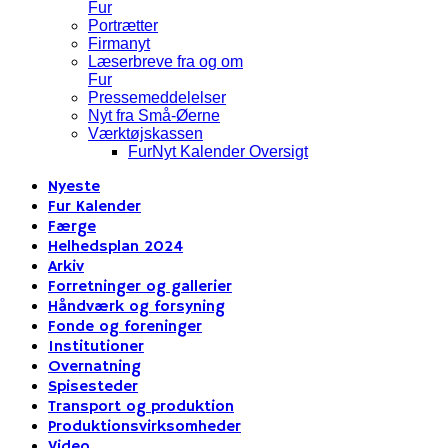
Fur
Portrætter
Firmanyt
Læserbreve fra og om
Fur
Pressemeddelelser
Nyt fra Små-Øerne
Værktøjskassen
FurNyt Kalender Oversigt
Nyeste
Fur Kalender
Færge
Helhedsplan 2024
Arkiv
Forretninger og gallerier
Håndværk og forsyning
Fonde og foreninger
Institutioner
Overnatning
Spisesteder
Transport og produktion
Produktionsvirksomheder
Video