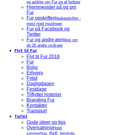
og artikler om Fur og af furboer
Hjemmesider på og om
Fur
Fur opskrifter
Madopskrifter -
mest med muslinger
Fur på Facebook og
Twitter
Fur og andre øer
Mest om
de 26 andre små-øer
Flyt til Fur
Flyt til Fur 2018
Fur
Bolig
Erhverv
Fritid
Dagligdagen
Festdage
Tilflytter historier
Branding Fur
Kontakter
Transport
Turist
Gode ideer og tips
Overnatning
Hotel,
sommerhus, B&B, lejrskole,