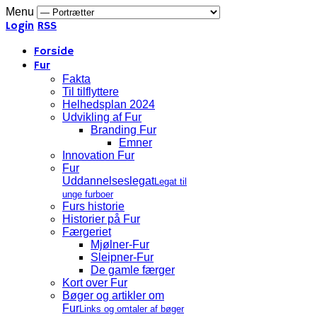
Menu
Login
RSS
Forside
Fur
Fakta
Til tilflyttere
Helhedsplan 2024
Udvikling af Fur
Branding Fur
Emner
Innovation Fur
Fur
Uddannelseslegat
Legat til
unge furboer
Furs historie
Historier på Fur
Færgeriet
Mjølner-Fur
Sleipner-Fur
De gamle færger
Kort over Fur
Bøger og artikler om
Fur
Links og omtaler af bøger