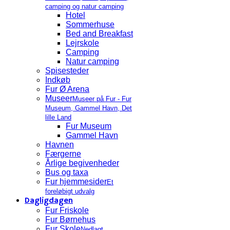
camping og natur camping
Hotel
Sommerhuse
Bed and Breakfast
Lejrskole
Camping
Natur camping
Spisesteder
Indkøb
Fur Ø Arena
Museer
Museer på Fur - Fur
Museum, Gammel Havn, Det
lille Land
Fur Museum
Gammel Havn
Havnen
Færgerne
Årlige begivenheder
Bus og taxa
Fur hjemmesider
Et
foreløbigt udvalg
Dagligdagen
Fur Friskole
Fur Børnehus
Fur Skole
Nedlagt