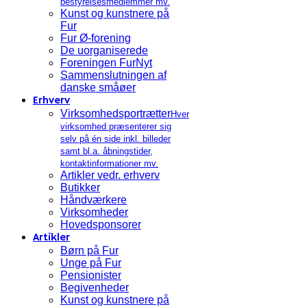
bestyrelsesmedlemmer mv.
Kunst og kunstnere på
Fur
Fur Ø-forening
De uorganiserede
Foreningen FurNyt
Sammenslutningen af
danske småøer
Erhverv
Virksomhedsportrætter
Hver
virksomhed præsenterer sig
selv på én side inkl. billeder
samt bl.a. åbningstider,
kontaktinformationer mv.
Artikler vedr. erhverv
Butikker
Håndværkere
Virksomheder
Hovedsponsorer
Artikler
Børn på Fur
Unge på Fur
Pensionister
Begivenheder
Kunst og kunstnere på