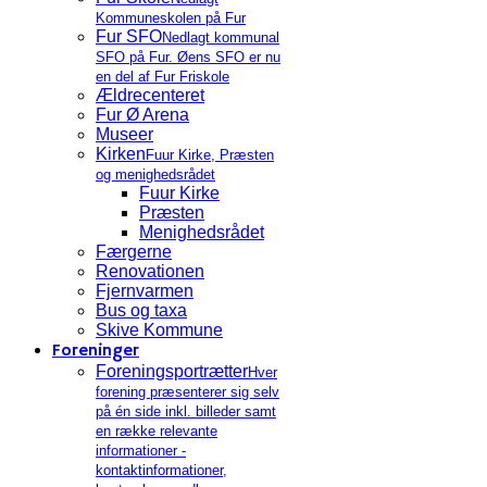
Kommuneskolen på Fur
Fur SFO
Nedlagt kommunal
SFO på Fur. Øens SFO er nu
en del af Fur Friskole
Ældrecenteret
Fur Ø Arena
Museer
Kirken
Fuur Kirke, Præsten
og menighedsrådet
Fuur Kirke
Præsten
Menighedsrådet
Færgerne
Renovationen
Fjernvarmen
Bus og taxa
Skive Kommune
Foreninger
Foreningsportrætter
Hver
forening præsenterer sig selv
på én side inkl. billeder samt
en række relevante
informationer -
kontaktinformationer,