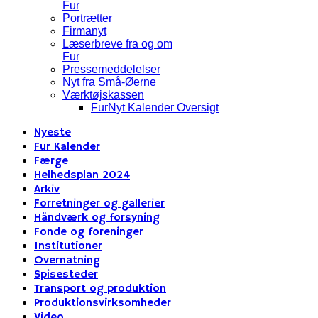
Fur
Portrætter
Firmanyt
Læserbreve fra og om
Fur
Pressemeddelelser
Nyt fra Små-Øerne
Værktøjskassen
FurNyt Kalender Oversigt
Nyeste
Fur Kalender
Færge
Helhedsplan 2024
Arkiv
Forretninger og gallerier
Håndværk og forsyning
Fonde og foreninger
Institutioner
Overnatning
Spisesteder
Transport og produktion
Produktionsvirksomheder
Video