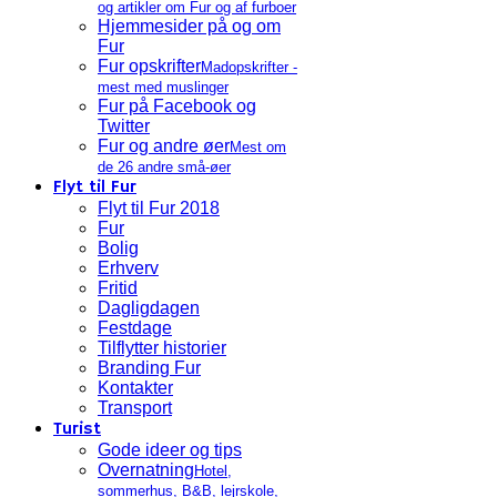
og artikler om Fur og af furboer
Hjemmesider på og om
Fur
Fur opskrifter
Madopskrifter -
mest med muslinger
Fur på Facebook og
Twitter
Fur og andre øer
Mest om
de 26 andre små-øer
Flyt til Fur
Flyt til Fur 2018
Fur
Bolig
Erhverv
Fritid
Dagligdagen
Festdage
Tilflytter historier
Branding Fur
Kontakter
Transport
Turist
Gode ideer og tips
Overnatning
Hotel,
sommerhus, B&B, lejrskole,