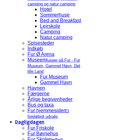
camping og natur camping
Hotel
Sommerhuse
Bed and Breakfast
Lejrskole
Camping
Natur camping
Spisesteder
Indkøb
Fur Ø Arena
Museer
Museer på Fur - Fur
Museum, Gammel Havn, Det
lille Land
Fur Museum
Gammel Havn
Havnen
Færgerne
Årlige begivenheder
Bus og taxa
Fur hjemmesider
Et
foreløbigt udvalg
Dagligdagen
Fur Friskole
Fur Børnehus
Fur Skole
Nedlagt