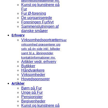
bestyrelsesmedlemmer mv.
Kunst og kunstnere på
Fur
Fur Ø-forening
De uorganiserede
Foreningen FurNyt
Sammenslutningen af
danske småøer
Erhverv
Virksomhedsportrætter
Hver
virksomhed præsenterer sig
selv på én side inkl. billeder
samt bl.a. åbningstider,
kontaktinformationer mv.
Artikler vedr. erhverv
Butikker
Håndværkere
Virksomheder
Hovedsponsorer
Artikler
Børn på Fur
Unge på Fur
Pensionister
Begivenheder
Kunst og kunstnere på