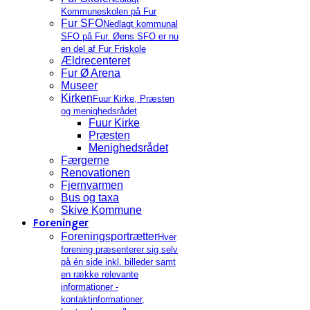
Kommuneskolen på Fur
Fur SFO
Nedlagt kommunal
SFO på Fur. Øens SFO er nu
en del af Fur Friskole
Ældrecenteret
Fur Ø Arena
Museer
Kirken
Fuur Kirke, Præsten
og menighedsrådet
Fuur Kirke
Præsten
Menighedsrådet
Færgerne
Renovationen
Fjernvarmen
Bus og taxa
Skive Kommune
Foreninger
Foreningsportrætter
Hver
forening præsenterer sig selv
på én side inkl. billeder samt
en række relevante
informationer -
kontaktinformationer,