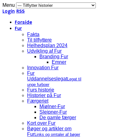
Menu
Login
RSS
Forside
Fur
Fakta
Til tilflyttere
Helhedsplan 2024
Udvikling af Fur
Branding Fur
Emner
Innovation Fur
Fur
Uddannelseslegat
Legat til
unge furboer
Furs historie
Historier på Fur
Færgeriet
Mjølner-Fur
Sleipner-Fur
De gamle færger
Kort over Fur
Bøger og artikler om
Fur
Links og omtaler af bøger