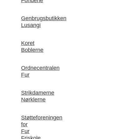
Fondene
Genbrugsbutikken
Lusangi
Koret
Boblerne
Ordnecentralen
Fur
Strikdamerne
Nørklerne
Støtteforeningen
for
Fur
Friskole