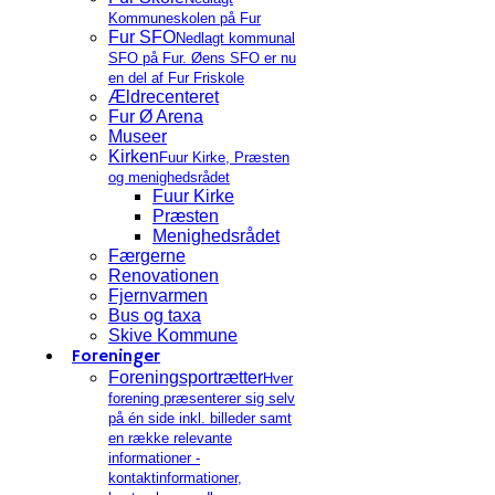
Kommuneskolen på Fur
Fur SFO
Nedlagt kommunal
SFO på Fur. Øens SFO er nu
en del af Fur Friskole
Ældrecenteret
Fur Ø Arena
Museer
Kirken
Fuur Kirke, Præsten
og menighedsrådet
Fuur Kirke
Præsten
Menighedsrådet
Færgerne
Renovationen
Fjernvarmen
Bus og taxa
Skive Kommune
Foreninger
Foreningsportrætter
Hver
forening præsenterer sig selv
på én side inkl. billeder samt
en række relevante
informationer -
kontaktinformationer,