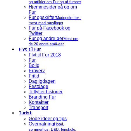
og artikler om Fur og af furboer
Hjemmesider på og om
Fur
Fur opskrifter
Madopskrifter -
mest med muslinger
Fur på Facebook og
Twitter
Fur og andre øer
Mest om
de 26 andre små-øer
Flyt til Fur
Flyt til Fur 2018
Fur
Bolig
Erhverv
Fritid
Dagligdagen
Festdage
Tilflytter historier
Branding Fur
Kontakter
Transport
Turist
Gode ideer og tips
Overnatning
Hotel,
sommerhus, B&B, lejrskole,