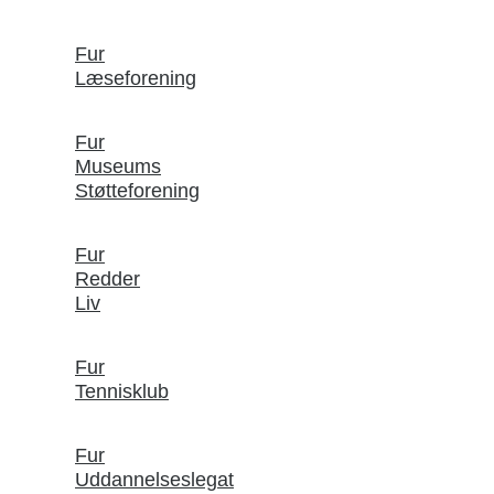
Fur
Læseforening
Fur
Museums
Støtteforening
Fur
Redder
Liv
Fur
Tennisklub
Fur
Uddannelseslegat