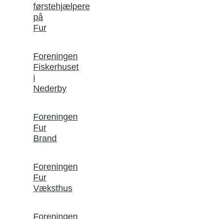
førstehjælpere
på
Fur
Foreningen
Fiskerhuset
i
Nederby
Foreningen
Fur
Brand
Foreningen
Fur
Væksthus
Foreningen