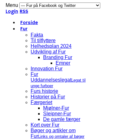
Menu
Login
RSS
Forside
Fur
Fakta
Til tilflyttere
Helhedsplan 2024
Udvikling af Fur
Branding Fur
Emner
Innovation Fur
Fur
Uddannelseslegat
Legat til
unge furboer
Furs historie
Historier på Fur
Færgeriet
Mjølner-Fur
Sleipner-Fur
De gamle færger
Kort over Fur
Bøger og artikler om
Fur
Links og omtaler af bøger