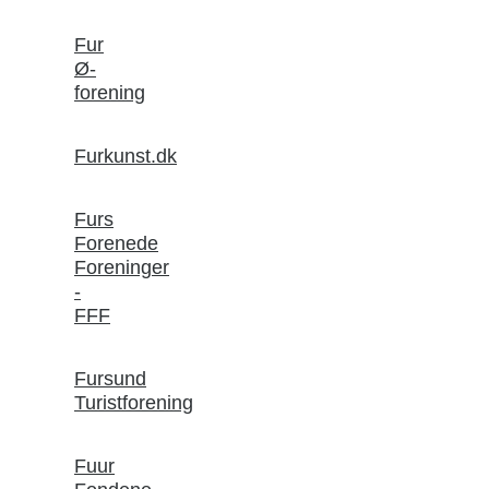
Fur
Ø-
forening
Furkunst.dk
Furs
Forenede
Foreninger
-
FFF
Fursund
Turistforening
Fuur