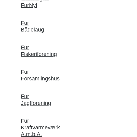
FurNyt
Fur
Bådelaug
Fur
Fiskeriforening
Fur
Forsamlingshus
Fur
Jagtforening
Fur
Kraftvarmeværk
A.m.b.A.