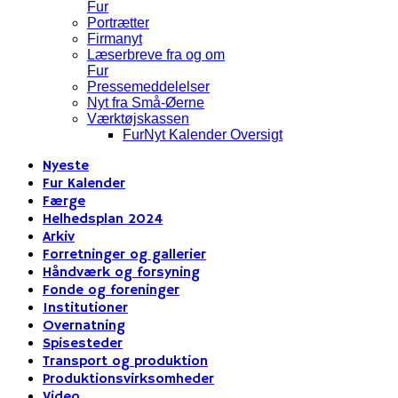
Fur
Portrætter
Firmanyt
Læserbreve fra og om
Fur
Pressemeddelelser
Nyt fra Små-Øerne
Værktøjskassen
FurNyt Kalender Oversigt
Nyeste
Fur Kalender
Færge
Helhedsplan 2024
Arkiv
Forretninger og gallerier
Håndværk og forsyning
Fonde og foreninger
Institutioner
Overnatning
Spisesteder
Transport og produktion
Produktionsvirksomheder
Video