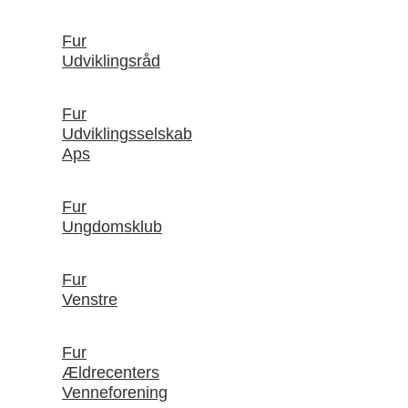
Fur
Udviklingsråd
Fur
Udviklingsselskab
Aps
Fur
Ungdomsklub
Fur
Venstre
Fur
Ældrecenters
Venneforening