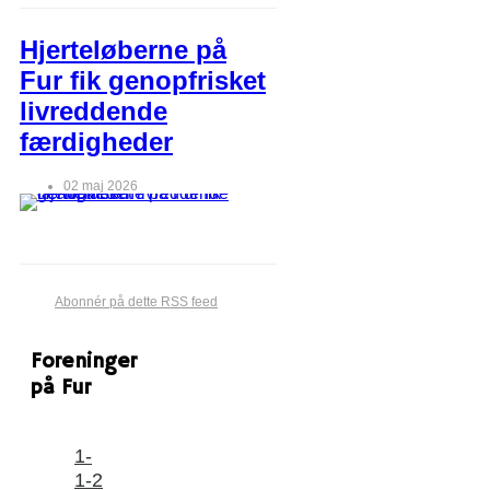
Hjerteløberne på
Fur fik genopfrisket
livreddende
færdigheder
02 maj 2026
Abonnér på dette RSS feed
Foreninger
på Fur
1-
1-2