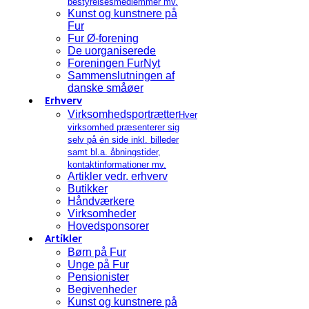
bestyrelsesmedlemmer mv.
Kunst og kunstnere på
Fur
Fur Ø-forening
De uorganiserede
Foreningen FurNyt
Sammenslutningen af
danske småøer
Erhverv
Virksomhedsportrætter
Hver
virksomhed præsenterer sig
selv på én side inkl. billeder
samt bl.a. åbningstider,
kontaktinformationer mv.
Artikler vedr. erhverv
Butikker
Håndværkere
Virksomheder
Hovedsponsorer
Artikler
Børn på Fur
Unge på Fur
Pensionister
Begivenheder
Kunst og kunstnere på