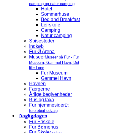
camping og natur camping
Hotel
Sommerhuse
Bed and Breakfast
Lejrskole
Camping
Natur camping
Spisesteder
Indkøb
Fur Ø Arena
Museer
Museer på Fur - Fur
Museum, Gammel Havn, Det
lille Land
Fur Museum
Gammel Havn
Havnen
Færgerne
Årlige begivenheder
Bus og taxa
Fur hjemmesider
Et
foreløbigt udvalg
Dagligdagen
Fur Friskole
Fur Børnehus
Fur Skole
Nedlagt