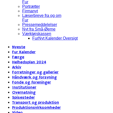
Fur
Portrætter
Firmanyt
Læserbreve fra og om
Fur
Pressemeddelelser
Nyt fra Små-Øerne
Værktøjskassen
FurNyt Kalender Oversigt
Nyeste
Fur Kalender
Færge
Helhedsplan 2024
Arkiv
Forretninger og gallerier
Håndværk og forsyning
Fonde og foreninger
Institutioner
Overnatning
Spisesteder
Transport og produktion
Produktionsvirksomheder
Video