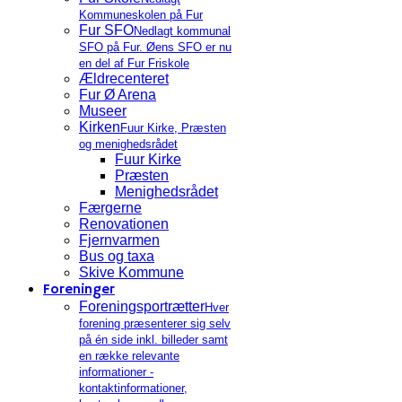
Kommuneskolen på Fur
Fur SFO
Nedlagt kommunal
SFO på Fur. Øens SFO er nu
en del af Fur Friskole
Ældrecenteret
Fur Ø Arena
Museer
Kirken
Fuur Kirke, Præsten
og menighedsrådet
Fuur Kirke
Præsten
Menighedsrådet
Færgerne
Renovationen
Fjernvarmen
Bus og taxa
Skive Kommune
Foreninger
Foreningsportrætter
Hver
forening præsenterer sig selv
på én side inkl. billeder samt
en række relevante
informationer -
kontaktinformationer,