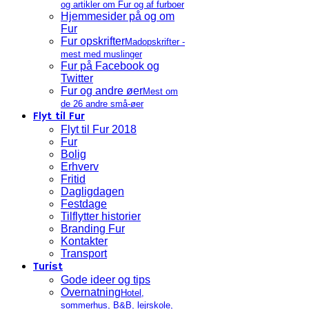
og artikler om Fur og af furboer
Hjemmesider på og om
Fur
Fur opskrifter
Madopskrifter -
mest med muslinger
Fur på Facebook og
Twitter
Fur og andre øer
Mest om
de 26 andre små-øer
Flyt til Fur
Flyt til Fur 2018
Fur
Bolig
Erhverv
Fritid
Dagligdagen
Festdage
Tilflytter historier
Branding Fur
Kontakter
Transport
Turist
Gode ideer og tips
Overnatning
Hotel,
sommerhus, B&B, lejrskole,