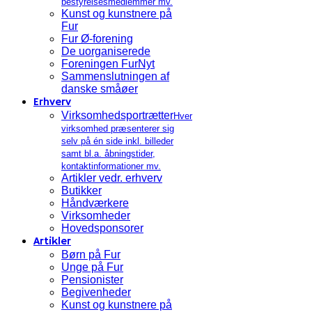
bestyrelsesmedlemmer mv.
Kunst og kunstnere på
Fur
Fur Ø-forening
De uorganiserede
Foreningen FurNyt
Sammenslutningen af
danske småøer
Erhverv
Virksomhedsportrætter
Hver
virksomhed præsenterer sig
selv på én side inkl. billeder
samt bl.a. åbningstider,
kontaktinformationer mv.
Artikler vedr. erhverv
Butikker
Håndværkere
Virksomheder
Hovedsponsorer
Artikler
Børn på Fur
Unge på Fur
Pensionister
Begivenheder
Kunst og kunstnere på