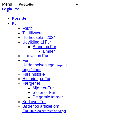
Menu
Login
RSS
Forside
Fur
Fakta
Til tilflyttere
Helhedsplan 2024
Udvikling af Fur
Branding Fur
Emner
Innovation Fur
Fur
Uddannelseslegat
Legat til
unge furboer
Furs historie
Historier på Fur
Færgeriet
Mjølner-Fur
Sleipner-Fur
De gamle færger
Kort over Fur
Bøger og artikler om
Fur
Links og omtaler af bøger