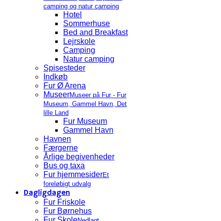
camping og natur camping
Hotel
Sommerhuse
Bed and Breakfast
Lejrskole
Camping
Natur camping
Spisesteder
Indkøb
Fur Ø Arena
Museer
Museer på Fur - Fur
Museum, Gammel Havn, Det
lille Land
Fur Museum
Gammel Havn
Havnen
Færgerne
Årlige begivenheder
Bus og taxa
Fur hjemmesider
Et
foreløbigt udvalg
Dagligdagen
Fur Friskole
Fur Børnehus
Fur Skole
Nedlagt