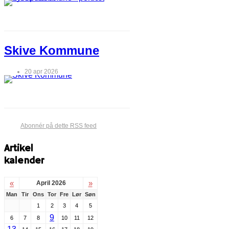
Skive Kommune
20 apr 2026
Abonnér på dette RSS feed
Artikel
kalender
«
»
April 2026
Man
Tir
Ons
Tor
Fre
Lør
Søn
1
2
3
4
5
9
6
7
8
10
11
12