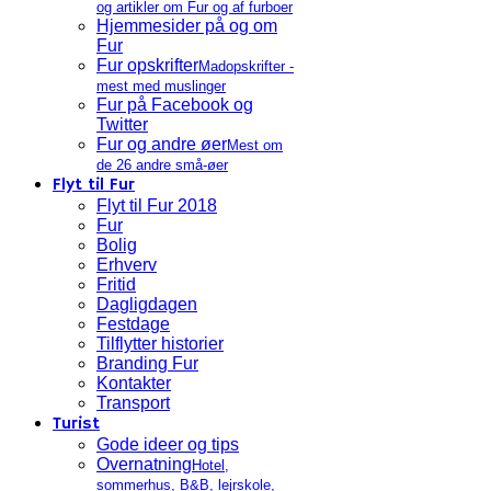
og artikler om Fur og af furboer
Hjemmesider på og om
Fur
Fur opskrifter
Madopskrifter -
mest med muslinger
Fur på Facebook og
Twitter
Fur og andre øer
Mest om
de 26 andre små-øer
Flyt til Fur
Flyt til Fur 2018
Fur
Bolig
Erhverv
Fritid
Dagligdagen
Festdage
Tilflytter historier
Branding Fur
Kontakter
Transport
Turist
Gode ideer og tips
Overnatning
Hotel,
sommerhus, B&B, lejrskole,