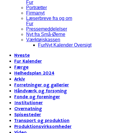
Fur
Portrætter
Firmanyt
Læserbreve fra og om
Fur
Pressemeddelelser
Nyt fra Små-Øerne
Værktøjskassen
FurNyt Kalender Oversigt
Nyeste
Fur Kalender
Færge
Helhedsplan 2024
Arkiv
Forretninger og gallerier
Håndværk og forsyning
Fonde og foreninger
Institutioner
Overnatning
Spisesteder
Transport og produktion
Produktionsvirksomheder
Video