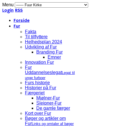
Menu
Login
RSS
Forside
Fur
Fakta
Til tilflyttere
Helhedsplan 2024
Udvikling af Fur
Branding Fur
Emner
Innovation Fur
Fur
Uddannelseslegat
Legat til
unge furboer
Furs historie
Historier på Fur
Færgeriet
Mjølner-Fur
Sleipner-Fur
De gamle færger
Kort over Fur
Bøger og artikler om
Fur
Links og omtaler af bøger