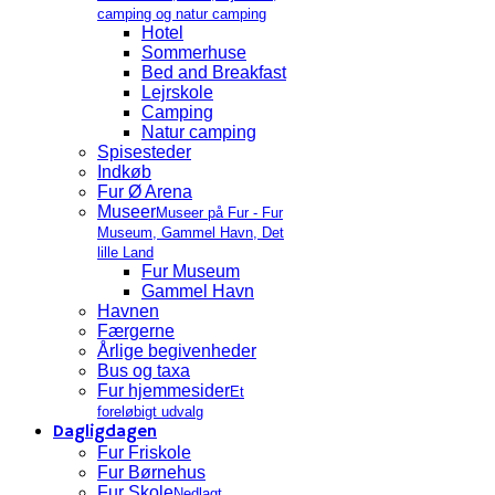
camping og natur camping
Hotel
Sommerhuse
Bed and Breakfast
Lejrskole
Camping
Natur camping
Spisesteder
Indkøb
Fur Ø Arena
Museer
Museer på Fur - Fur
Museum, Gammel Havn, Det
lille Land
Fur Museum
Gammel Havn
Havnen
Færgerne
Årlige begivenheder
Bus og taxa
Fur hjemmesider
Et
foreløbigt udvalg
Dagligdagen
Fur Friskole
Fur Børnehus
Fur Skole
Nedlagt