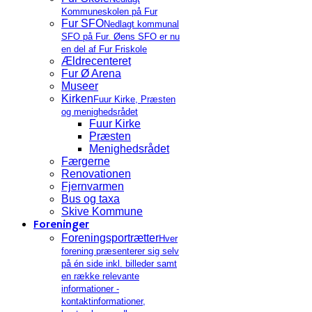
Kommuneskolen på Fur
Fur SFO
Nedlagt kommunal
SFO på Fur. Øens SFO er nu
en del af Fur Friskole
Ældrecenteret
Fur Ø Arena
Museer
Kirken
Fuur Kirke, Præsten
og menighedsrådet
Fuur Kirke
Præsten
Menighedsrådet
Færgerne
Renovationen
Fjernvarmen
Bus og taxa
Skive Kommune
Foreninger
Foreningsportrætter
Hver
forening præsenterer sig selv
på én side inkl. billeder samt
en række relevante
informationer -
kontaktinformationer,