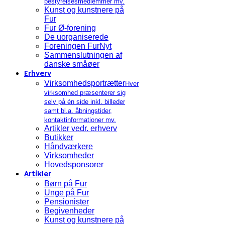
bestyrelsesmedlemmer mv.
Kunst og kunstnere på
Fur
Fur Ø-forening
De uorganiserede
Foreningen FurNyt
Sammenslutningen af
danske småøer
Erhverv
Virksomhedsportrætter
Hver
virksomhed præsenterer sig
selv på én side inkl. billeder
samt bl.a. åbningstider,
kontaktinformationer mv.
Artikler vedr. erhverv
Butikker
Håndværkere
Virksomheder
Hovedsponsorer
Artikler
Børn på Fur
Unge på Fur
Pensionister
Begivenheder
Kunst og kunstnere på