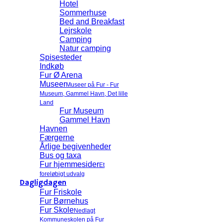
Hotel
Sommerhuse
Bed and Breakfast
Lejrskole
Camping
Natur camping
Spisesteder
Indkøb
Fur Ø Arena
Museer
Museer på Fur - Fur
Museum, Gammel Havn, Det lille
Land
Fur Museum
Gammel Havn
Havnen
Færgerne
Årlige begivenheder
Bus og taxa
Fur hjemmesider
Et
foreløbigt udvalg
Dagligdagen
Fur Friskole
Fur Børnehus
Fur Skole
Nedlagt
Kommuneskolen på Fur