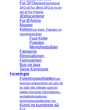
Fur SFO
Nedlagt kommunal
SFO på Fur. Øens SFO er nu en
del af Fur Friskole
Ældrecenteret
Fur Ø Arena
Museer
Kirken
Fuur Kirke, Præsten og
menighedsrådet
Fuur Kirke
Præsten
Menighedsrådet
Færgerne
Renovationen
Fjernvarmen
Bus og taxa
Skive Kommune
Foreninger
Foreningsportrætter
Hver
forening præsenterer sig selv på
én side inkl. billeder samt en
række relevante informationer -
kontaktinformationer,
bestyrelsesmedlemmer mv.
Kunst og kunstnere på
Fur