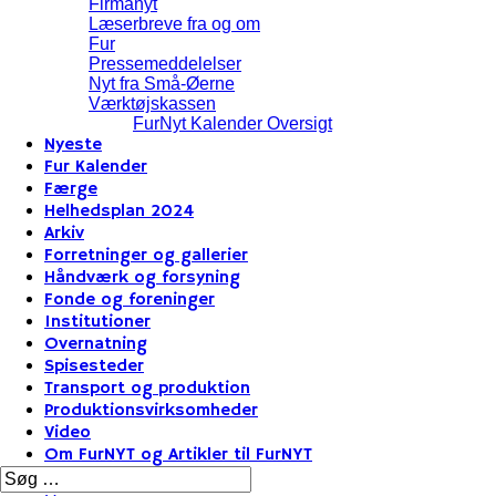
Firmanyt
Læserbreve fra og om
Fur
Pressemeddelelser
Nyt fra Små-Øerne
Værktøjskassen
FurNyt Kalender Oversigt
Nyeste
Fur Kalender
Færge
Helhedsplan 2024
Arkiv
Forretninger og gallerier
Håndværk og forsyning
Fonde og foreninger
Institutioner
Overnatning
Spisesteder
Transport og produktion
Produktionsvirksomheder
Video
Om FurNYT og Artikler til FurNYT