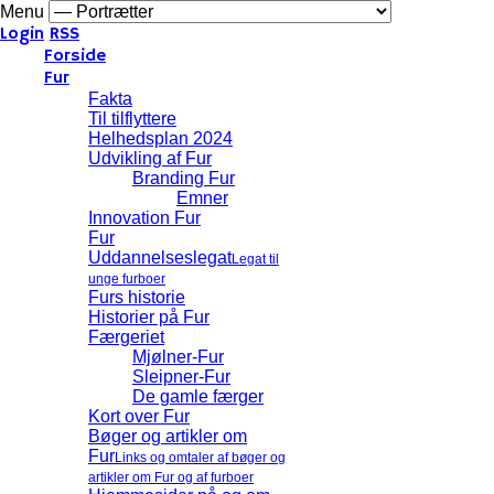
Menu
Login
RSS
Forside
Fur
Fakta
Til tilflyttere
Helhedsplan 2024
Udvikling af Fur
Branding Fur
Emner
Innovation Fur
Fur
Uddannelseslegat
Legat til
unge furboer
Furs historie
Historier på Fur
Færgeriet
Mjølner-Fur
Sleipner-Fur
De gamle færger
Kort over Fur
Bøger og artikler om
Fur
Links og omtaler af bøger og
artikler om Fur og af furboer