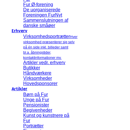
Fur Ø-forening
De uorganiserede
Foreningen FurNyt
Sammenslutningen af
danske småøer
Erhverv
Virksomhedsportrætter
Hver
virksomhed præsenterer sig selv
på én side inkl. billeder samt
bl.a. åbningstider,
kontaktinformationer mv.
Artikler vedr. erhverv
Butikker
Håndværkere
Virksomheder
Hovedsponsorer
Artikler
Børn på Fur
Unge på Fur
Pensionister
Begivenheder
Kunst og kunstnere på
Fur
Portrætter