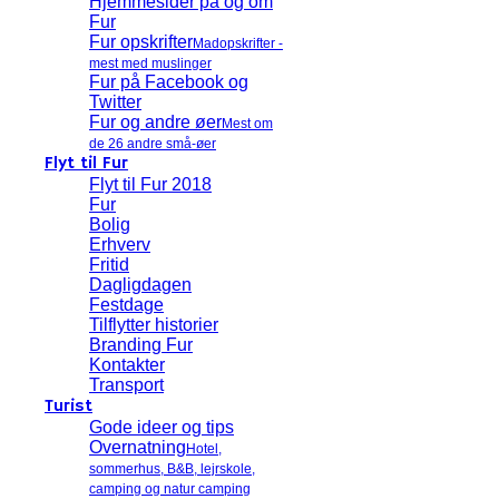
Hjemmesider på og om
Fur
Fur opskrifter
Madopskrifter -
mest med muslinger
Fur på Facebook og
Twitter
Fur og andre øer
Mest om
de 26 andre små-øer
Flyt til Fur
Flyt til Fur 2018
Fur
Bolig
Erhverv
Fritid
Dagligdagen
Festdage
Tilflytter historier
Branding Fur
Kontakter
Transport
Turist
Gode ideer og tips
Overnatning
Hotel,
sommerhus, B&B, lejrskole,
camping og natur camping