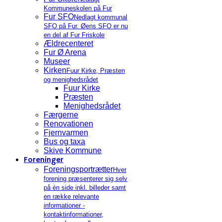
Kommuneskolen på Fur
Fur SFO
Nedlagt kommunal
SFO på Fur. Øens SFO er nu
en del af Fur Friskole
Ældrecenteret
Fur Ø Arena
Museer
Kirken
Fuur Kirke, Præsten
og menighedsrådet
Fuur Kirke
Præsten
Menighedsrådet
Færgerne
Renovationen
Fjernvarmen
Bus og taxa
Skive Kommune
Foreninger
Foreningsportrætter
Hver
forening præsenterer sig selv
på én side inkl. billeder samt
en række relevante
informationer -
kontaktinformationer,