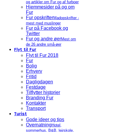
og artikler om Fur og af furboer
Hjemmesider på og om
Fur
Fur opskrifter
Madopskrifter -
mest med muslinger
Fur på Facebook og
Twitter
Fur og andre øer
Mest om
de 26 andre små-øer
Flyt til Fur
Flyt til Fur 2018
Fur
Bolig
Erhverv
Fritid
Dagligdagen
Festdage
Tilflytter historier
Branding Fur
Kontakter
Transport
Turist
Gode ideer og tips
Overnatning
Hotel,
sommerhus, B&B, lejrskole,