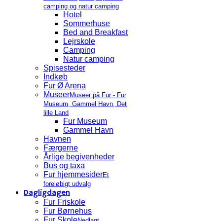
camping og natur camping
Hotel
Sommerhuse
Bed and Breakfast
Lejrskole
Camping
Natur camping
Spisesteder
Indkøb
Fur Ø Arena
Museer
Museer på Fur - Fur
Museum, Gammel Havn, Det
lille Land
Fur Museum
Gammel Havn
Havnen
Færgerne
Årlige begivenheder
Bus og taxa
Fur hjemmesider
Et
foreløbigt udvalg
Dagligdagen
Fur Friskole
Fur Børnehus
Fur Skole
Nedlagt