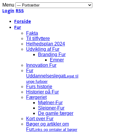
Menu
Login
RSS
Forside
Fur
Fakta
Til tilflyttere
Helhedsplan 2024
Udvikling af Fur
Branding Fur
Emner
Innovation Fur
Fur
Uddannelseslegat
Legat til
unge furboer
Furs historie
Historier på Fur
Færgeriet
Mjølner-Fur
Sleipner-Fur
De gamle færger
Kort over Fur
Bøger og artikler om
Fur
Links og omtaler af bøger