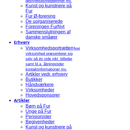
bestyrelsesmedlemmer mv.
Kunst og kunstnere på
Fur
Fur Ø-forening
De uorganiserede
Foreningen FurNyt
Sammenslutningen af
danske småøer
Erhverv
Virksomhedsportrætter
Hver
virksomhed præsenterer sig
selv på én side inkl. billeder
samt bl.a. åbningstider,
kontaktinformationer mv.
Artikler vedr. erhverv
Butikker
Håndværkere
Virksomheder
Hovedsponsorer
Artikler
Børn på Fur
Unge på Fur
Pensionister
Begivenheder
Kunst og kunstnere på