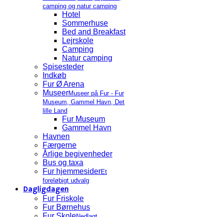
camping og natur camping
Hotel
Sommerhuse
Bed and Breakfast
Lejrskole
Camping
Natur camping
Spisesteder
Indkøb
Fur Ø Arena
Museer
Museer på Fur - Fur
Museum, Gammel Havn, Det
lille Land
Fur Museum
Gammel Havn
Havnen
Færgerne
Årlige begivenheder
Bus og taxa
Fur hjemmesider
Et
foreløbigt udvalg
Dagligdagen
Fur Friskole
Fur Børnehus
Fur Skole
Nedlagt