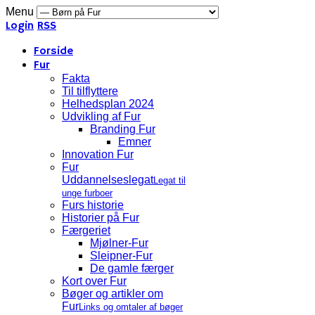
Menu
Login
RSS
Forside
Fur
Fakta
Til tilflyttere
Helhedsplan 2024
Udvikling af Fur
Branding Fur
Emner
Innovation Fur
Fur
Uddannelseslegat
Legat til
unge furboer
Furs historie
Historier på Fur
Færgeriet
Mjølner-Fur
Sleipner-Fur
De gamle færger
Kort over Fur
Bøger og artikler om
Fur
Links og omtaler af bøger