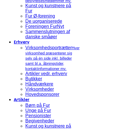
bestyrelsesmedlemmer mv.
Kunst og kunstnere på
Fur
Fur Ø-forening
De uorganiserede
Foreningen FurNyt
Sammenslutningen af
danske småøer
Erhverv
Virksomhedsportrætter
Hver
virksomhed præsenterer sig
selv på én side inkl. billeder
samt bl.a. åbningstider,
kontaktinformationer mv.
Artikler vedr. erhverv
Butikker
Håndværkere
Virksomheder
Hovedsponsorer
Artikler
Børn på Fur
Unge på Fur
Pensionister
Begivenheder
Kunst og kunstnere på