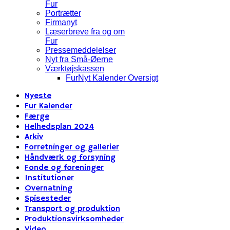
Fur
Portrætter
Firmanyt
Læserbreve fra og om
Fur
Pressemeddelelser
Nyt fra Små-Øerne
Værktøjskassen
FurNyt Kalender Oversigt
Nyeste
Fur Kalender
Færge
Helhedsplan 2024
Arkiv
Forretninger og gallerier
Håndværk og forsyning
Fonde og foreninger
Institutioner
Overnatning
Spisesteder
Transport og produktion
Produktionsvirksomheder
Video