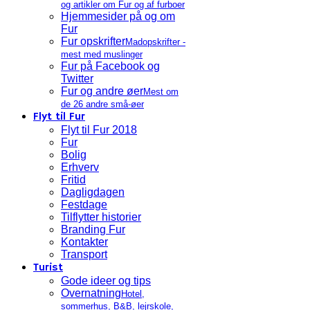
og artikler om Fur og af furboer
Hjemmesider på og om
Fur
Fur opskrifter
Madopskrifter -
mest med muslinger
Fur på Facebook og
Twitter
Fur og andre øer
Mest om
de 26 andre små-øer
Flyt til Fur
Flyt til Fur 2018
Fur
Bolig
Erhverv
Fritid
Dagligdagen
Festdage
Tilflytter historier
Branding Fur
Kontakter
Transport
Turist
Gode ideer og tips
Overnatning
Hotel,
sommerhus, B&B, lejrskole,