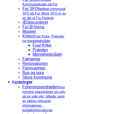
Kommuneskolen på Fur
Fur SFO
Nedlagt kommunal
SFO på Fur. Øens SFO er nu
en del af Fur Friskole
Ældrecenteret
Fur Ø Arena
Museer
Kirken
Fuur Kirke, Præsten
og menighedsrådet
Fuur Kirke
Præsten
Menighedsrådet
Færgerne
Renovationen
Fjernvarmen
Bus og taxa
Skive Kommune
Foreninger
Foreningsportrætter
Hver
forening præsenterer sig selv
på én side inkl. billeder samt
en række relevante
informationer -
kontaktinformationer,