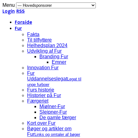
Menu
Login
RSS
Forside
Fur
Fakta
Til tilflyttere
Helhedsplan 2024
Udvikling af Fur
Branding Fur
Emner
Innovation Fur
Fur
Uddannelseslegat
Legat til
unge furboer
Furs historie
Historier på Fur
Færgeriet
Mjølner-Fur
Sleipner-Fur
De gamle færger
Kort over Fur
Bøger og artikler om
Fur
Links og omtaler af bøger