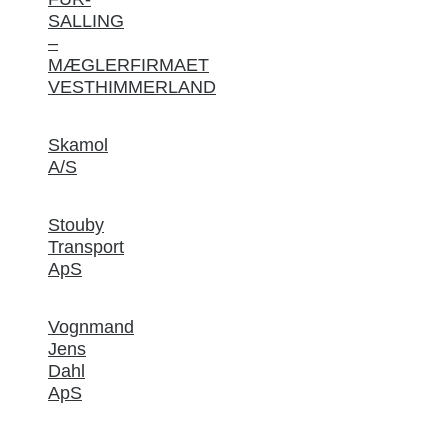
SALLING
–
MÆGLERFIRMAET
VESTHIMMERLAND
Skamol
A/S
Stouby
Transport
ApS
Vognmand
Jens
Dahl
ApS