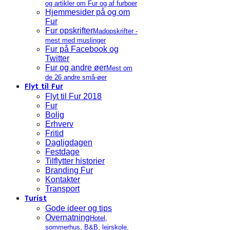
og artikler om Fur og af furboer
Hjemmesider på og om
Fur
Fur opskrifter
Madopskrifter -
mest med muslinger
Fur på Facebook og
Twitter
Fur og andre øer
Mest om
de 26 andre små-øer
Flyt til Fur
Flyt til Fur 2018
Fur
Bolig
Erhverv
Fritid
Dagligdagen
Festdage
Tilflytter historier
Branding Fur
Kontakter
Transport
Turist
Gode ideer og tips
Overnatning
Hotel,
sommerhus, B&B, lejrskole,