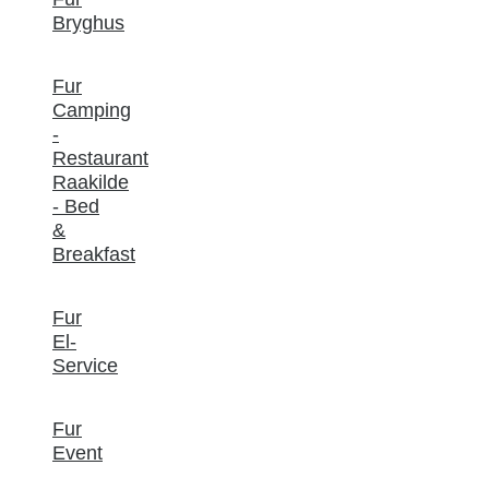
Bryghus
Fur
Camping
-
Restaurant
Raakilde
- Bed
&
Breakfast
Fur
El-
Service
Fur
Event