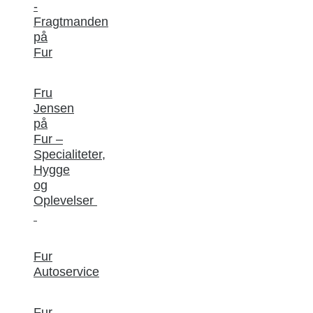
-
Fragtmanden
på
Fur
Fru
Jensen
på
Fur –
Specialiteter,
Hygge
og
Oplevelser
Fur
Autoservice
Fur