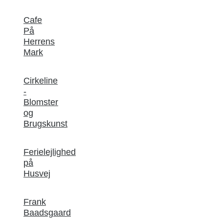
Cafe
På
Herrens
Mark
Cirkeline
-
Blomster
og
Brugskunst
Ferielejlighed
på
Husvej
Frank
Baadsgaard