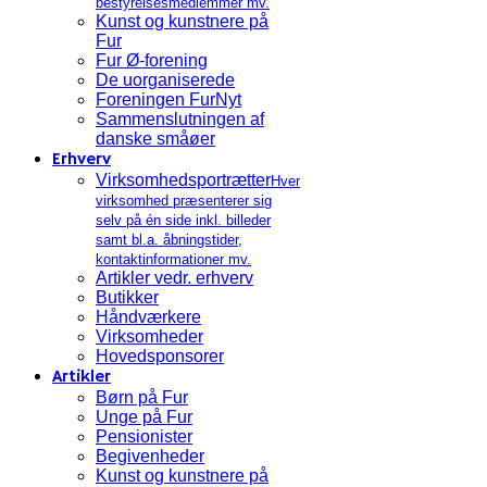
bestyrelsesmedlemmer mv.
Kunst og kunstnere på
Fur
Fur Ø-forening
De uorganiserede
Foreningen FurNyt
Sammenslutningen af
danske småøer
Erhverv
Virksomhedsportrætter
Hver
virksomhed præsenterer sig
selv på én side inkl. billeder
samt bl.a. åbningstider,
kontaktinformationer mv.
Artikler vedr. erhverv
Butikker
Håndværkere
Virksomheder
Hovedsponsorer
Artikler
Børn på Fur
Unge på Fur
Pensionister
Begivenheder
Kunst og kunstnere på