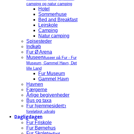
camping og natur camping
Hotel
Sommerhuse
Bed and Breakfast
Lejrskole
Camping
Natur camping
Spisesteder
Indkøb
Fur Ø Arena
Museer
Museer på Fur - Fur
Museum, Gammel Havn, Det
lille Land
Fur Museum
Gammel Havn
Havnen
Færgerne
Årlige begivenheder
Bus og taxa
Fur hjemmesider
Et
foreløbigt udvalg
Dagligdagen
Fur Friskole
Fur Børnehus
Fur Skole
Nedlagt