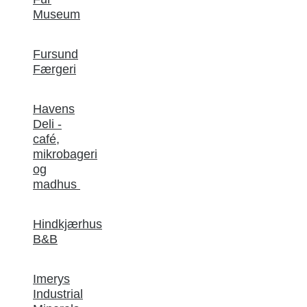
Museum
Fursund
Færgeri
Havens
Deli -
café,
mikrobageri
og
madhus
Hindkjærhus
B&B
Imerys
Industrial