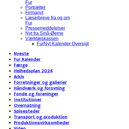
Fur
Portrætter
Firmanyt
Læserbreve fra og om
Fur
Pressemeddelelser
Nyt fra Små-Øerne
Værktøjskassen
FurNyt Kalender Oversigt
Nyeste
Fur Kalender
Færge
Helhedsplan 2024
Arkiv
Forretninger og gallerier
Håndværk og forsyning
Fonde og foreninger
Institutioner
Overnatning
Spisesteder
Transport og produktion
Produktionsvirksomheder
Video