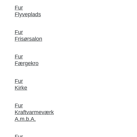
Fur
Flyveplads
Fur
Frisørsalon
Fur
Færgekro
Fur
Kirke
Fur
Kraftvarmeværk
A.m.b.A.
Fur