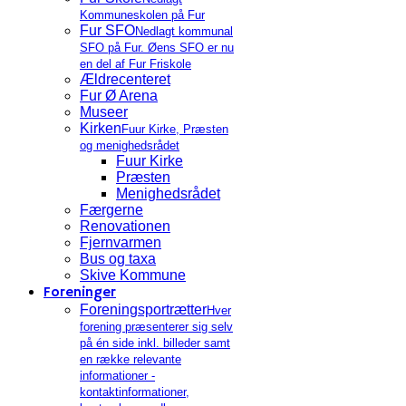
Kommuneskolen på Fur
Fur SFO
Nedlagt kommunal
SFO på Fur. Øens SFO er nu
en del af Fur Friskole
Ældrecenteret
Fur Ø Arena
Museer
Kirken
Fuur Kirke, Præsten
og menighedsrådet
Fuur Kirke
Præsten
Menighedsrådet
Færgerne
Renovationen
Fjernvarmen
Bus og taxa
Skive Kommune
Foreninger
Foreningsportrætter
Hver
forening præsenterer sig selv
på én side inkl. billeder samt
en række relevante
informationer -
kontaktinformationer,