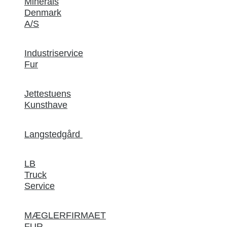
Minerals
Denmark
A/S
Industriservice
Fur
Jettestuens
Kunsthave
Langstedgård
LB
Truck
Service
MÆGLERFIRMAET
FUR-