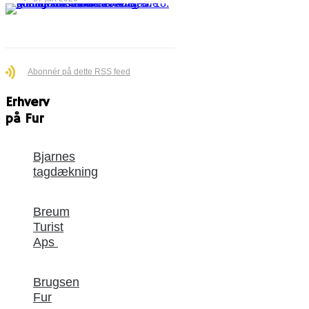
Abonnér på dette RSS feed
Erhverv
på Fur
Bjarnes
tagdækning
Breum
Turist
Aps
Brugsen
Fur