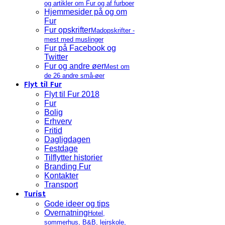
og artikler om Fur og af furboer
Hjemmesider på og om
Fur
Fur opskrifter
Madopskrifter -
mest med muslinger
Fur på Facebook og
Twitter
Fur og andre øer
Mest om
de 26 andre små-øer
Flyt til Fur
Flyt til Fur 2018
Fur
Bolig
Erhverv
Fritid
Dagligdagen
Festdage
Tilflytter historier
Branding Fur
Kontakter
Transport
Turist
Gode ideer og tips
Overnatning
Hotel,
sommerhus, B&B, lejrskole,