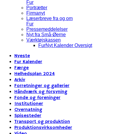
Fur
Portrætter
Firmanyt
Læserbreve fra og om
Fur
Pressemeddelelser
Nyt fra Små-Øerne
Værktøjskassen
FurNyt Kalender Oversigt
Nyeste
Fur Kalender
Færge
Helhedsplan 2024
Arkiv
Forretninger og gallerier
Håndværk og forsyning
Fonde og foreninger
Institutioner
Overnatning
Spisesteder
Transport og produktion
Produktionsvirksomheder
Video