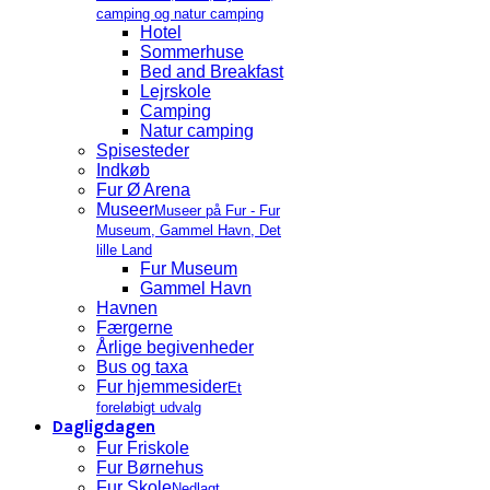
camping og natur camping
Hotel
Sommerhuse
Bed and Breakfast
Lejrskole
Camping
Natur camping
Spisesteder
Indkøb
Fur Ø Arena
Museer
Museer på Fur - Fur
Museum, Gammel Havn, Det
lille Land
Fur Museum
Gammel Havn
Havnen
Færgerne
Årlige begivenheder
Bus og taxa
Fur hjemmesider
Et
foreløbigt udvalg
Dagligdagen
Fur Friskole
Fur Børnehus
Fur Skole
Nedlagt