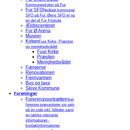
Kommuneskolen på Fur
Fur SFO
Nedlagt kommunal
SFO på Fur. Øens SFO er nu
en del af Fur Friskole
Ældrecenteret
Fur Ø Arena
Museer
Kirken
Fuur Kirke, Præsten
og menighedsrådet
Fuur Kirke
Præsten
Menighedsrådet
Færgerne
Renovationen
Fjernvarmen
Bus og taxa
Skive Kommune
Foreninger
Foreningsportrætter
Hver
forening præsenterer sig selv
på én side inkl. billeder samt
en række relevante
informationer -
kontaktinformationer,