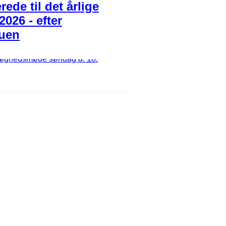
ede til det årlige
026 - efter
tuen