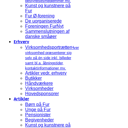
bestyrelsesmedlemmer mv.
Kunst og kunstnere på
Fur
Fur Ø-forening
De uorganiserede
Foreningen FurNyt
Sammenslutningen af
danske småøer
Erhverv
Virksomhedsportrætter
Hver
virksomhed præsenterer sig
selv på én side inkl. billeder
samt bl.a. åbningstider,
kontaktinformationer mv.
Artikler vedr. erhverv
Butikker
Håndværkere
Virksomheder
Hovedsponsorer
Artikler
Børn på Fur
Unge på Fur
Pensionister
Begivenheder
Kunst og kunstnere på