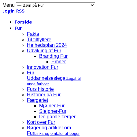
Menu
Login
RSS
Forside
Fur
Fakta
Til tilflyttere
Helhedsplan 2024
Udvikling af Fur
Branding Fur
Emner
Innovation Fur
Fur
Uddannelseslegat
Legat til
unge furboer
Furs historie
Historier på Fur
Færgeriet
Mjølner-Fur
Sleipner-Fur
De gamle færger
Kort over Fur
Bøger og artikler om
Fur
Links og omtaler af bøger