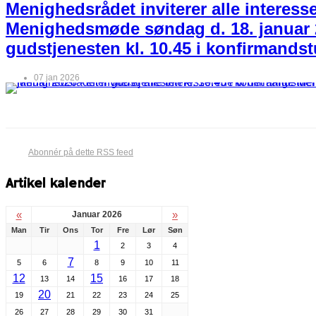
Menighedsrådet inviterer alle interesser
Menighedsmøde søndag d. 18. januar 2
gudstjenesten kl. 10.45 i konfirmands
07 jan 2026
Abonnér på dette RSS feed
Artikel kalender
«
»
Januar 2026
Man
Tir
Ons
Tor
Fre
Lør
Søn
1
2
3
4
7
5
6
8
9
10
11
12
15
13
14
16
17
18
20
19
21
22
23
24
25
26
27
28
29
30
31