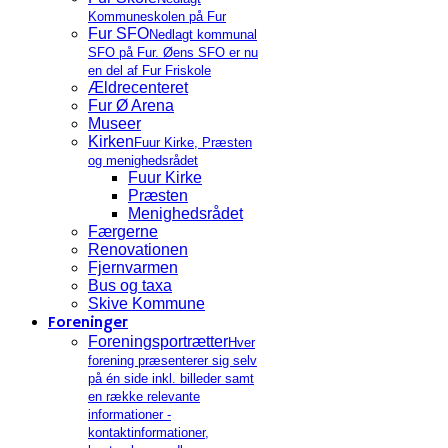
Kommuneskolen på Fur
Fur SFO
Nedlagt kommunal
SFO på Fur. Øens SFO er nu
en del af Fur Friskole
Ældrecenteret
Fur Ø Arena
Museer
Kirken
Fuur Kirke, Præsten
og menighedsrådet
Fuur Kirke
Præsten
Menighedsrådet
Færgerne
Renovationen
Fjernvarmen
Bus og taxa
Skive Kommune
Foreninger
Foreningsportrætter
Hver
forening præsenterer sig selv
på én side inkl. billeder samt
en række relevante
informationer -
kontaktinformationer,