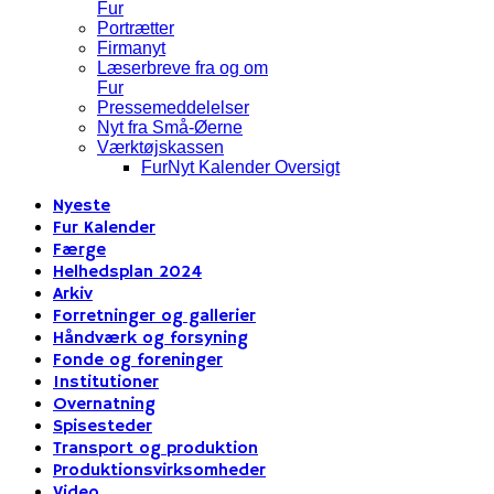
Fur
Portrætter
Firmanyt
Læserbreve fra og om
Fur
Pressemeddelelser
Nyt fra Små-Øerne
Værktøjskassen
FurNyt Kalender Oversigt
Nyeste
Fur Kalender
Færge
Helhedsplan 2024
Arkiv
Forretninger og gallerier
Håndværk og forsyning
Fonde og foreninger
Institutioner
Overnatning
Spisesteder
Transport og produktion
Produktionsvirksomheder
Video