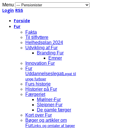
Menu
Login
RSS
Forside
Fur
Fakta
Til tilflyttere
Helhedsplan 2024
Udvikling af Fur
Branding Fur
Emner
Innovation Fur
Fur
Uddannelseslegat
Legat til
unge furboer
Furs historie
Historier på Fur
Færgeriet
Mjølner-Fur
Sleipner-Fur
De gamle færger
Kort over Fur
Bøger og artikler om
Fur
Links og omtaler af bøger