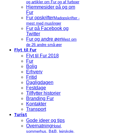
og artikler om Fur og af furboer
Hjemmesider på og om
Fur
Fur opskrifter
Madopskrifter -
mest med muslinger
Fur på Facebook og
Twitter
Fur og andre øer
Mest om
de 26 andre små-øer
Flyt til Fur
Flyt til Fur 2018
Fur
Bolig
Erhverv
Fritid
Dagligdagen
Festdage
Tilflytter historier
Branding Fur
Kontakter
Transport
Turist
Gode ideer og tips
Overnatning
Hotel,
sommerhus, B&B, lejrskole,