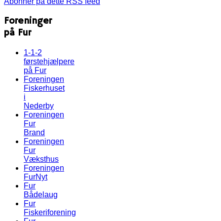
Abonnér på dette RSS feed
Foreninger
på Fur
1-1-2
førstehjælpere
på Fur
Foreningen
Fiskerhuset
i
Nederby
Foreningen
Fur
Brand
Foreningen
Fur
Væksthus
Foreningen
FurNyt
Fur
Bådelaug
Fur
Fiskeriforening