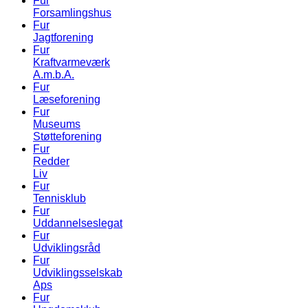
Fur
Forsamlingshus
Fur
Jagtforening
Fur
Kraftvarmeværk
A.m.b.A.
Fur
Læseforening
Fur
Museums
Støtteforening
Fur
Redder
Liv
Fur
Tennisklub
Fur
Uddannelseslegat
Fur
Udviklingsråd
Fur
Udviklingsselskab
Aps
Fur