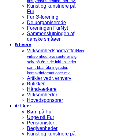
bestyrelsesmedlemmer mv.
Kunst og kunstnere på
Fur
Fur Ø-forening
De uorganiserede
Foreningen FurNyt
Sammenslutningen af
danske småøer
Erhverv
Virksomhedsportrætter
Hver
virksomhed præsenterer sig
selv på én side inkl. billeder
samt bl.a. åbningstider,
kontaktinformationer mv.
Artikler vedr. erhverv
Butikker
Håndværkere
Virksomheder
Hovedsponsorer
Artikler
Børn på Fur
Unge på Fur
Pensionister
Begivenheder
Kunst og kunstnere på