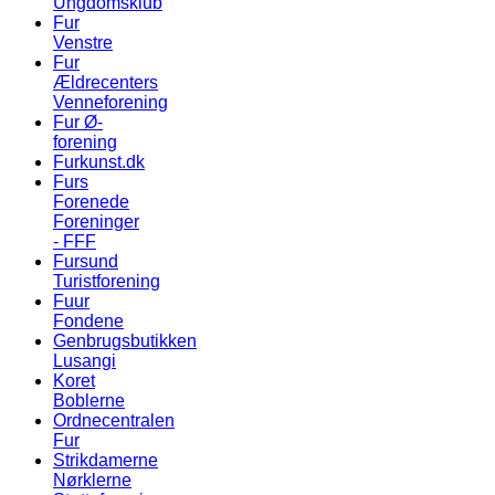
Ungdomsklub
Fur
Venstre
Fur
Ældrecenters
Venneforening
Fur Ø-
forening
Furkunst.dk
Furs
Forenede
Foreninger
- FFF
Fursund
Turistforening
Fuur
Fondene
Genbrugsbutikken
Lusangi
Koret
Boblerne
Ordnecentralen
Fur
Strikdamerne
Nørklerne