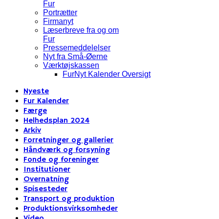
Fur
Portrætter
Firmanyt
Læserbreve fra og om
Fur
Pressemeddelelser
Nyt fra Små-Øerne
Værktøjskassen
FurNyt Kalender Oversigt
Nyeste
Fur Kalender
Færge
Helhedsplan 2024
Arkiv
Forretninger og gallerier
Håndværk og forsyning
Fonde og foreninger
Institutioner
Overnatning
Spisesteder
Transport og produktion
Produktionsvirksomheder
Video