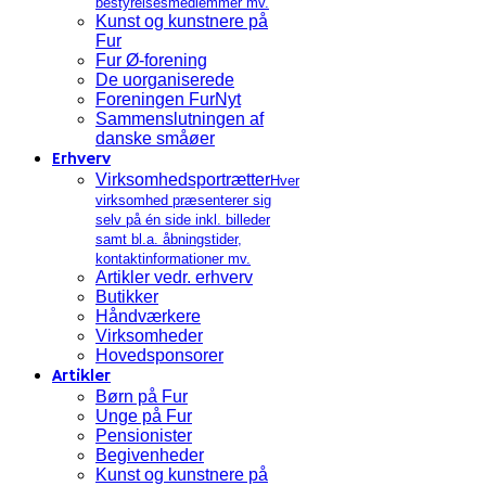
bestyrelsesmedlemmer mv.
Kunst og kunstnere på
Fur
Fur Ø-forening
De uorganiserede
Foreningen FurNyt
Sammenslutningen af
danske småøer
Erhverv
Virksomhedsportrætter
Hver
virksomhed præsenterer sig
selv på én side inkl. billeder
samt bl.a. åbningstider,
kontaktinformationer mv.
Artikler vedr. erhverv
Butikker
Håndværkere
Virksomheder
Hovedsponsorer
Artikler
Børn på Fur
Unge på Fur
Pensionister
Begivenheder
Kunst og kunstnere på