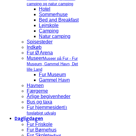
camping og natur camping
Hotel
Sommerhuse
Bed and Breakfast
Lejrskole
Camping
Natur camping
Spisesteder
Indkøb
Fur Ø Arena
Museer
Museer på Fur - Fur
Museum, Gammel Havn, Det
lille Land
Fur Museum
Gammel Havn
Havnen
Færgerne
Årlige begivenheder
Bus og taxa
Fur hjemmesider
Et
foreløbigt udvalg
Dagligdagen
Fur Friskole
Fur Børnehus
Fur Skole
Nedlagt