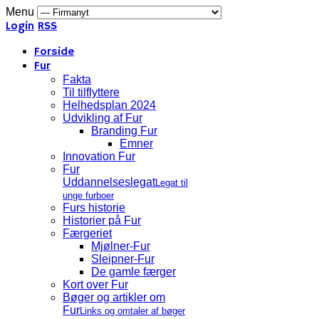
Menu
Login
RSS
Forside
Fur
Fakta
Til tilflyttere
Helhedsplan 2024
Udvikling af Fur
Branding Fur
Emner
Innovation Fur
Fur
Uddannelseslegat
Legat til
unge furboer
Furs historie
Historier på Fur
Færgeriet
Mjølner-Fur
Sleipner-Fur
De gamle færger
Kort over Fur
Bøger og artikler om
Fur
Links og omtaler af bøger