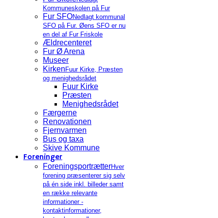
Kommuneskolen på Fur
Fur SFO
Nedlagt kommunal
SFO på Fur. Øens SFO er nu
en del af Fur Friskole
Ældrecenteret
Fur Ø Arena
Museer
Kirken
Fuur Kirke, Præsten
og menighedsrådet
Fuur Kirke
Præsten
Menighedsrådet
Færgerne
Renovationen
Fjernvarmen
Bus og taxa
Skive Kommune
Foreninger
Foreningsportrætter
Hver
forening præsenterer sig selv
på én side inkl. billeder samt
en række relevante
informationer -
kontaktinformationer,