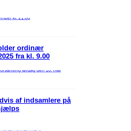
older ordinær
025 fra kl. 9.00
dvis af indsamlere på
hjælps