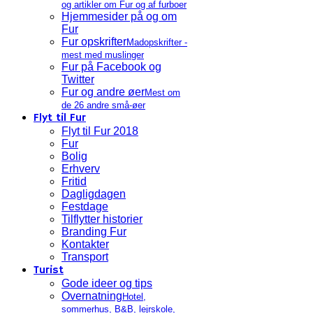
og artikler om Fur og af furboer
Hjemmesider på og om
Fur
Fur opskrifter
Madopskrifter -
mest med muslinger
Fur på Facebook og
Twitter
Fur og andre øer
Mest om
de 26 andre små-øer
Flyt til Fur
Flyt til Fur 2018
Fur
Bolig
Erhverv
Fritid
Dagligdagen
Festdage
Tilflytter historier
Branding Fur
Kontakter
Transport
Turist
Gode ideer og tips
Overnatning
Hotel,
sommerhus, B&B, lejrskole,