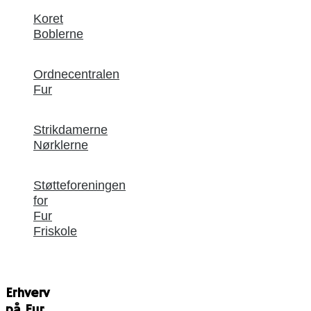
Koret
Boblerne
Ordnecentralen
Fur
Strikdamerne
Nørklerne
Støtteforeningen
for
Fur
Friskole
Erhverv
på Fur