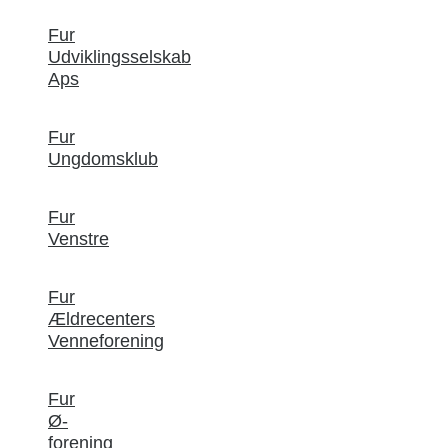
Fur
Udviklingsselskab
Aps
Fur
Ungdomsklub
Fur
Venstre
Fur
Ældrecenters
Venneforening
Fur
Ø-
forening