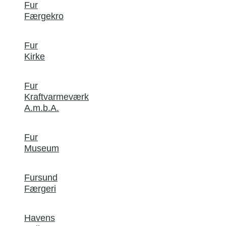
Fur
Færgekro
Fur
Kirke
Fur
Kraftvarmeværk
A.m.b.A.
Fur
Museum
Fursund
Færgeri
Havens