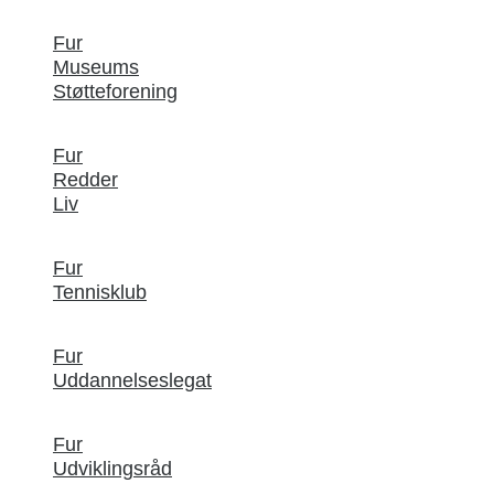
Fur
Museums
Støtteforening
Fur
Redder
Liv
Fur
Tennisklub
Fur
Uddannelseslegat
Fur
Udviklingsråd