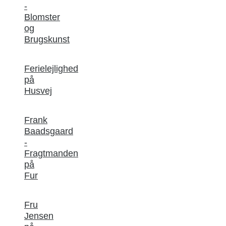
-
Blomster
og
Brugskunst
Ferielejlighed
på
Husvej
Frank
Baadsgaard
-
Fragtmanden
på
Fur
Fru
Jensen