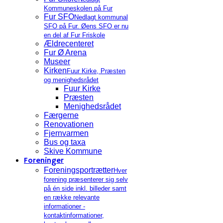
Kommuneskolen på Fur
Fur SFO
Nedlagt kommunal
SFO på Fur. Øens SFO er nu
en del af Fur Friskole
Ældrecenteret
Fur Ø Arena
Museer
Kirken
Fuur Kirke, Præsten
og menighedsrådet
Fuur Kirke
Præsten
Menighedsrådet
Færgerne
Renovationen
Fjernvarmen
Bus og taxa
Skive Kommune
Foreninger
Foreningsportrætter
Hver
forening præsenterer sig selv
på én side inkl. billeder samt
en række relevante
informationer -
kontaktinformationer,