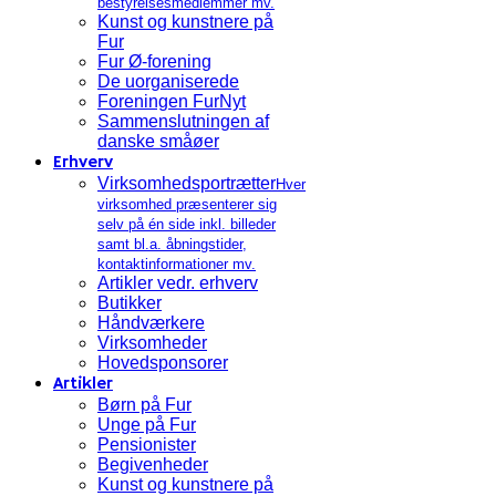
bestyrelsesmedlemmer mv.
Kunst og kunstnere på
Fur
Fur Ø-forening
De uorganiserede
Foreningen FurNyt
Sammenslutningen af
danske småøer
Erhverv
Virksomhedsportrætter
Hver
virksomhed præsenterer sig
selv på én side inkl. billeder
samt bl.a. åbningstider,
kontaktinformationer mv.
Artikler vedr. erhverv
Butikker
Håndværkere
Virksomheder
Hovedsponsorer
Artikler
Børn på Fur
Unge på Fur
Pensionister
Begivenheder
Kunst og kunstnere på