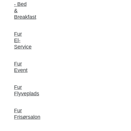
- Bed
&
Breakfast
Fur
El-
Service
Fur
Event
Fur
Flyveplads
Fur
Frisørsalon