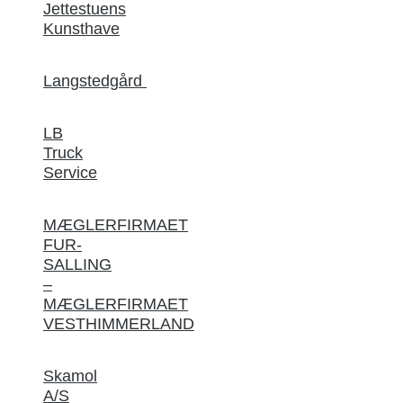
Jettestuens
Kunsthave
Langstedgård
LB
Truck
Service
MÆGLERFIRMAET
FUR-
SALLING
–
MÆGLERFIRMAET
VESTHIMMERLAND
Skamol
A/S