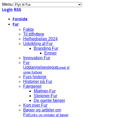
Menu
Login
RSS
Forside
Fur
Fakta
Til tilflyttere
Helhedsplan 2024
Udvikling af Fur
Branding Fur
Emner
Innovation Fur
Fur
Uddannelseslegat
Legat til
unge furboer
Furs historie
Historier på Fur
Færgeriet
Mjølner-Fur
Sleipner-Fur
De gamle færger
Kort over Fur
Bøger og artikler om
Fur
Links og omtaler af bøger