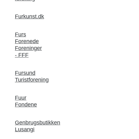
Furkunst.dk
Furs
Forenede
Foreninger
- FFF
Fursund
Turistforening
Fuur
Fondene
Genbrugsbutikken
Lusangi