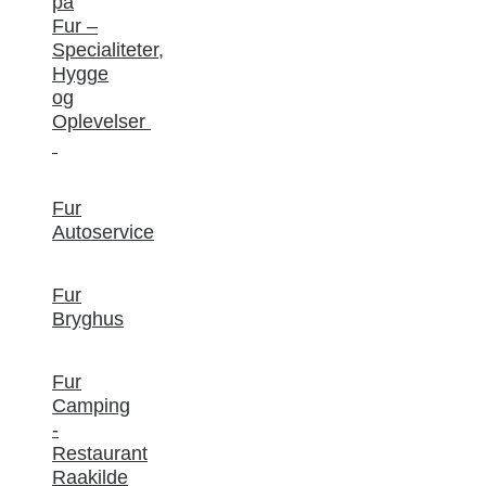
på
Fur –
Specialiteter,
Hygge
og
Oplevelser
Fur
Autoservice
Fur
Bryghus
Fur
Camping
-
Restaurant
Raakilde