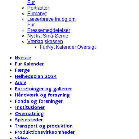
Fur
Portrætter
Firmanyt
Læserbreve fra og om
Fur
Pressemeddelelser
Nyt fra Små-Øerne
Værktøjskassen
FurNyt Kalender Oversigt
Nyeste
Fur Kalender
Færge
Helhedsplan 2024
Arkiv
Forretninger og gallerier
Håndværk og forsyning
Fonde og foreninger
Institutioner
Overnatning
Spisesteder
Transport og produktion
Produktionsvirksomheder
Video