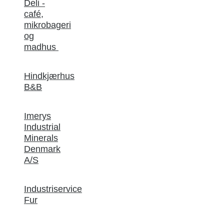
Deli -
café,
mikrobageri
og
madhus
Hindkjærhus
B&B
Imerys
Industrial
Minerals
Denmark
A/S
Industriservice
Fur