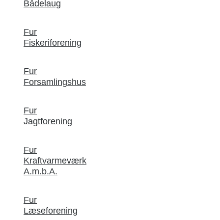
Bådelaug
Fur
Fiskeriforening
Fur
Forsamlingshus
Fur
Jagtforening
Fur
Kraftvarmeværk
A.m.b.A.
Fur
Læseforening