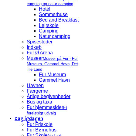
camping og natur camping
Hotel
Sommerhuse
Bed and Breakfast
Lejrskole
Camping
Natur camping
Spisesteder
Indkøb
Fur Ø Arena
Museer
Museer på Fur - Fur
Museum, Gammel Havn, Det
lille Land
Fur Museum
Gammel Havn
Havnen
Færgerne
Årlige begivenheder
Bus og taxa
Fur hjemmesider
Et
foreløbigt udvalg
Dagligdagen
Fur Friskole
Fur Børnehus
Fur Skole
Nedlagt