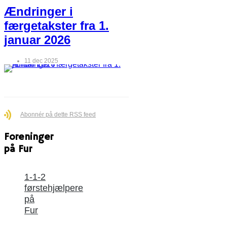
Ændringer i
færgetakster fra 1.
januar 2026
11 dec 2025
Abonnér på dette RSS feed
Foreninger
på Fur
1-1-2
førstehjælpere
på
Fur