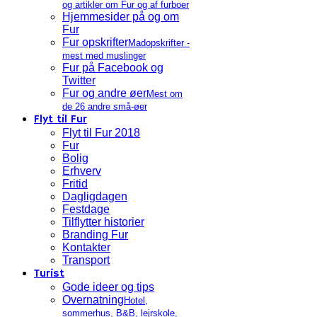
og artikler om Fur og af furboer
Hjemmesider på og om
Fur
Fur opskrifter
Madopskrifter -
mest med muslinger
Fur på Facebook og
Twitter
Fur og andre øer
Mest om
de 26 andre små-øer
Flyt til Fur
Flyt til Fur 2018
Fur
Bolig
Erhverv
Fritid
Dagligdagen
Festdage
Tilflytter historier
Branding Fur
Kontakter
Transport
Turist
Gode ideer og tips
Overnatning
Hotel,
sommerhus, B&B, lejrskole,