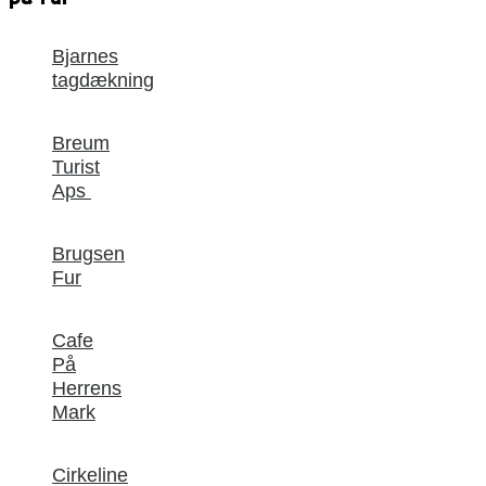
Bjarnes
tagdækning
Breum
Turist
Aps
Brugsen
Fur
Cafe
På
Herrens
Mark
Cirkeline