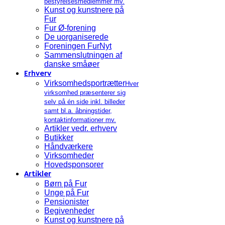
bestyrelsesmedlemmer mv.
Kunst og kunstnere på
Fur
Fur Ø-forening
De uorganiserede
Foreningen FurNyt
Sammenslutningen af
danske småøer
Erhverv
Virksomhedsportrætter
Hver
virksomhed præsenterer sig
selv på én side inkl. billeder
samt bl.a. åbningstider,
kontaktinformationer mv.
Artikler vedr. erhverv
Butikker
Håndværkere
Virksomheder
Hovedsponsorer
Artikler
Børn på Fur
Unge på Fur
Pensionister
Begivenheder
Kunst og kunstnere på