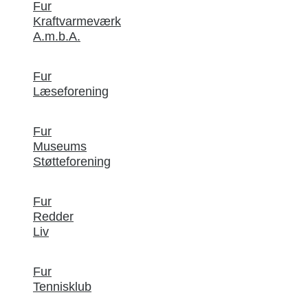
Fur
Kraftvarmeværk
A.m.b.A.
Fur
Læseforening
Fur
Museums
Støtteforening
Fur
Redder
Liv
Fur
Tennisklub