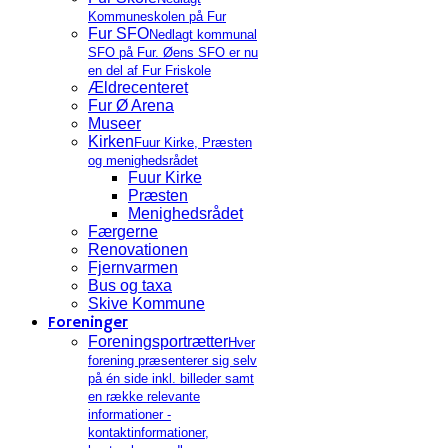
Kommuneskolen på Fur
Fur SFO
Nedlagt kommunal
SFO på Fur. Øens SFO er nu
en del af Fur Friskole
Ældrecenteret
Fur Ø Arena
Museer
Kirken
Fuur Kirke, Præsten
og menighedsrådet
Fuur Kirke
Præsten
Menighedsrådet
Færgerne
Renovationen
Fjernvarmen
Bus og taxa
Skive Kommune
Foreninger
Foreningsportrætter
Hver
forening præsenterer sig selv
på én side inkl. billeder samt
en række relevante
informationer -
kontaktinformationer,