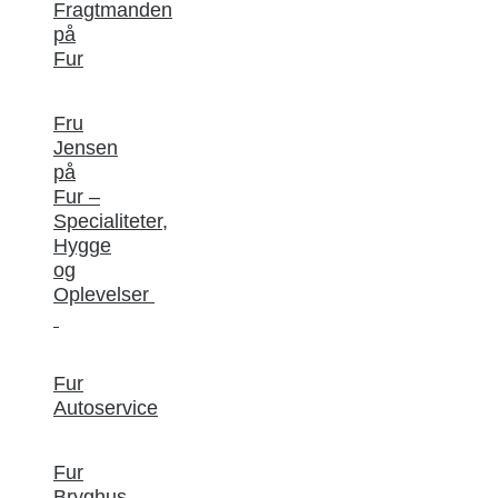
Fragtmanden
på
Fur
Fru
Jensen
på
Fur –
Specialiteter,
Hygge
og
Oplevelser
Fur
Autoservice
Fur
Bryghus