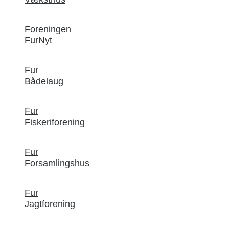
Foreningen
FurNyt
Fur
Bådelaug
Fur
Fiskeriforening
Fur
Forsamlingshus
Fur
Jagtforening