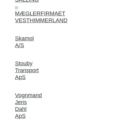
–
MÆGLERFIRMAET
VESTHIMMERLAND
Skamol
A/S
Stouby
Transport
ApS
Vognmand
Jens
Dahl
ApS