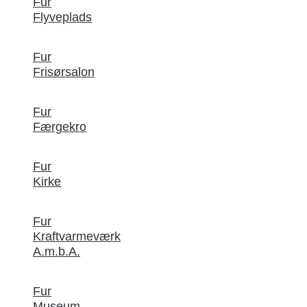
Fur
Flyveplads
Fur
Frisørsalon
Fur
Færgekro
Fur
Kirke
Fur
Kraftvarmeværk
A.m.b.A.
Fur
Museum