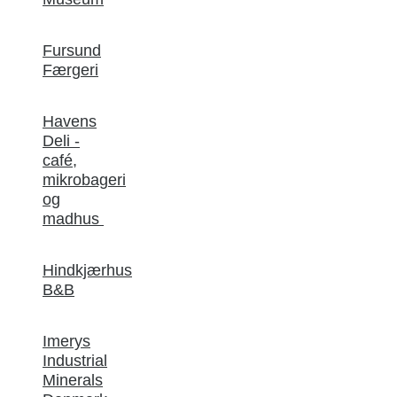
Fursund
Færgeri
Havens
Deli -
café,
mikrobageri
og
madhus
Hindkjærhus
B&B
Imerys
Industrial
Minerals