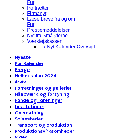
Fur
Portrætter
Firmanyt
Læserbreve fra og om
Fur
Pressemeddelelser
Nyt fra Små-Øerne
Værktøjskassen
FurNyt Kalender Oversigt
Nyeste
Fur Kalender
Færge
Helhedsplan 2024
Arkiv
Forretninger og gallerier
Håndværk og forsyning
Fonde og foreninger
Institutioner
Overnatning
Spisesteder
Transport og produktion
Produktionsvirksomheder
Video