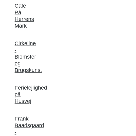
Cafe
På
Herrens
Mark
Cirkeline
-
Blomster
og
Brugskunst
Ferielejlighed
på
Husvej
Frank
Baadsgaard
-