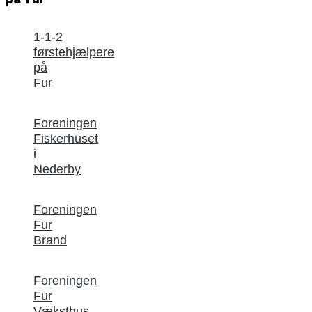
1-1-2
førstehjælpere
på
Fur
Foreningen
Fiskerhuset
i
Nederby
Foreningen
Fur
Brand
Foreningen
Fur
Væksthus