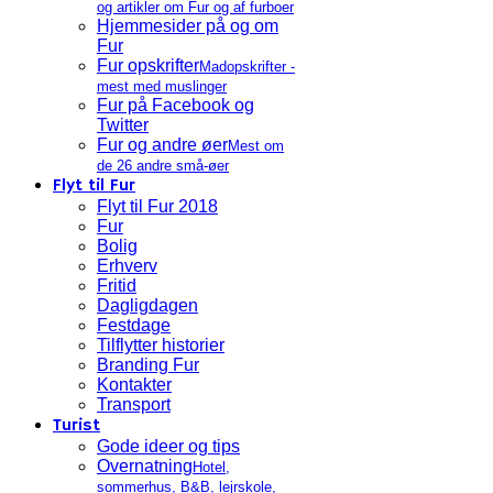
og artikler om Fur og af furboer
Hjemmesider på og om
Fur
Fur opskrifter
Madopskrifter -
mest med muslinger
Fur på Facebook og
Twitter
Fur og andre øer
Mest om
de 26 andre små-øer
Flyt til Fur
Flyt til Fur 2018
Fur
Bolig
Erhverv
Fritid
Dagligdagen
Festdage
Tilflytter historier
Branding Fur
Kontakter
Transport
Turist
Gode ideer og tips
Overnatning
Hotel,
sommerhus, B&B, lejrskole,