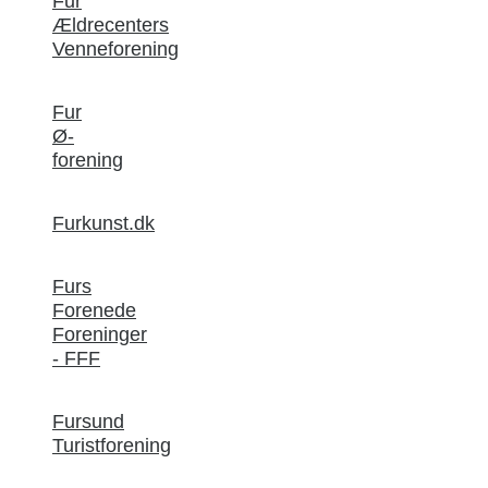
Fur
Ældrecenters
Venneforening
Fur
Ø-
forening
Furkunst.dk
Furs
Forenede
Foreninger
- FFF
Fursund
Turistforening