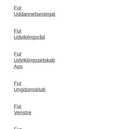
Fur
Uddannelseslegat
Fur
Udviklingsråd
Fur
Udviklingsselskab
Aps
Fur
Ungdomsklub
Fur
Venstre