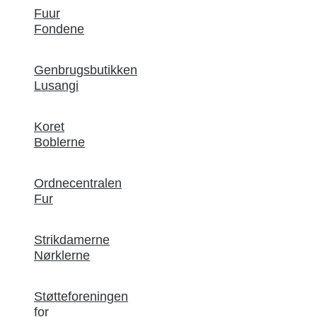
Fuur
Fondene
Genbrugsbutikken
Lusangi
Koret
Boblerne
Ordnecentralen
Fur
Strikdamerne
Nørklerne
Støtteforeningen
for