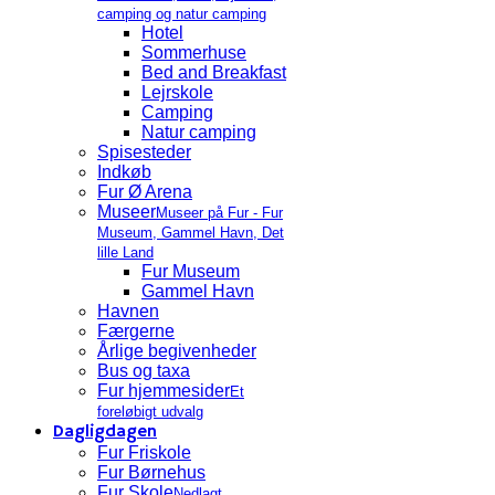
camping og natur camping
Hotel
Sommerhuse
Bed and Breakfast
Lejrskole
Camping
Natur camping
Spisesteder
Indkøb
Fur Ø Arena
Museer
Museer på Fur - Fur
Museum, Gammel Havn, Det
lille Land
Fur Museum
Gammel Havn
Havnen
Færgerne
Årlige begivenheder
Bus og taxa
Fur hjemmesider
Et
foreløbigt udvalg
Dagligdagen
Fur Friskole
Fur Børnehus
Fur Skole
Nedlagt