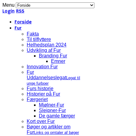
Menu
Login
RSS
Forside
Fur
Fakta
Til tilflyttere
Helhedsplan 2024
Udvikling af Fur
Branding Fur
Emner
Innovation Fur
Fur
Uddannelseslegat
Legat til
unge furboer
Furs historie
Historier på Fur
Færgeriet
Mjølner-Fur
Sleipner-Fur
De gamle færger
Kort over Fur
Bøger og artikler om
Fur
Links og omtaler af bøger