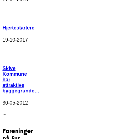
Hjertestartere
19-10-2017
Skive
Kommune
har
attraktive
byggegrunde…
30-05-2012
...
Foreninger
på Fur