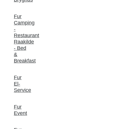
Fur
Camping
-
Restaurant
Raakilde
- Bed
&
Breakfast
Fur
El-
Service
Fur
Event