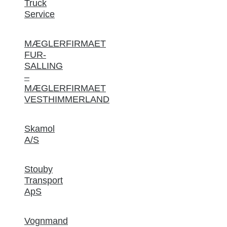
Truck
Service
MÆGLERFIRMAET
FUR-
SALLING
–
MÆGLERFIRMAET
VESTHIMMERLAND
Skamol
A/S
Stouby
Transport
ApS
Vognmand