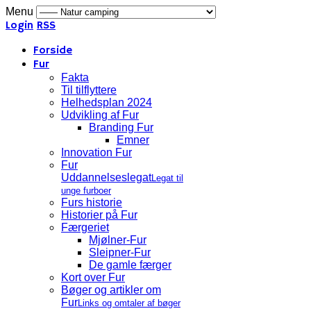
Menu
Login
RSS
Forside
Fur
Fakta
Til tilflyttere
Helhedsplan 2024
Udvikling af Fur
Branding Fur
Emner
Innovation Fur
Fur
Uddannelseslegat
Legat til
unge furboer
Furs historie
Historier på Fur
Færgeriet
Mjølner-Fur
Sleipner-Fur
De gamle færger
Kort over Fur
Bøger og artikler om
Fur
Links og omtaler af bøger