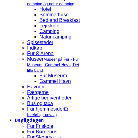
camping og natur camping
Hotel
Sommerhuse
Bed and Breakfast
Lejrskole
Camping
Natur camping
Spisesteder
Indkøb
Fur Ø Arena
Museer
Museer på Fur - Fur
Museum, Gammel Havn, Det
lille Land
Fur Museum
Gammel Havn
Havnen
Færgerne
Årlige begivenheder
Bus og taxa
Fur hjemmesider
Et
foreløbigt udvalg
Dagligdagen
Fur Friskole
Fur Børnehus
Fur Skole
Nedlagt