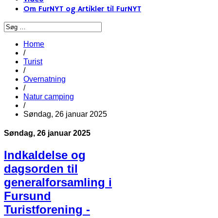
Om FurNYT og Artikler til FurNYT
Home
/
Turist
/
Overnatning
/
Natur camping
/
Søndag, 26 januar 2025
Søndag, 26 januar 2025
Indkaldelse og
dagsorden til
generalforsamling i
Fursund
Turistforening -