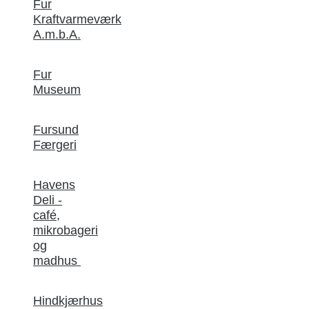
Fur
Kraftvarmeværk
A.m.b.A.
Fur
Museum
Fursund
Færgeri
Havens
Deli -
café,
mikrobageri
og
madhus
Hindkjærhus