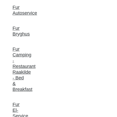
Fur
Autoservice
Fur
Bryghus
Fur
Camping
-
Restaurant
Raakilde
- Bed
&
Breakfast
Fur
El-
Service