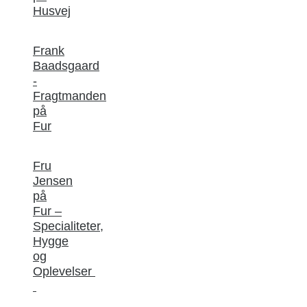
Husvej
Frank
Baadsgaard
-
Fragtmanden
på
Fur
Fru
Jensen
på
Fur –
Specialiteter,
Hygge
og
Oplevelser