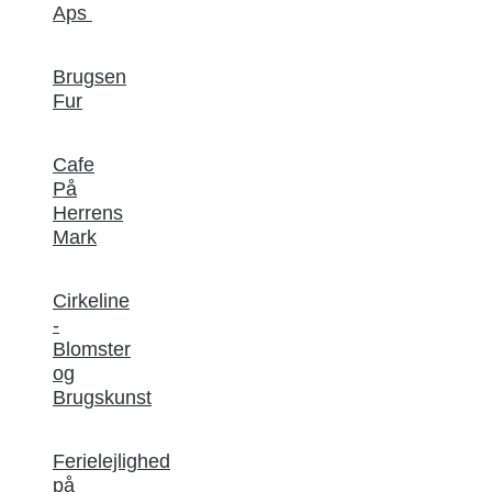
Aps
Brugsen
Fur
Cafe
På
Herrens
Mark
Cirkeline
-
Blomster
og
Brugskunst
Ferielejlighed
på