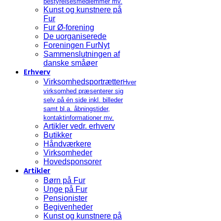
bestyrelsesmedlemmer mv.
Kunst og kunstnere på
Fur
Fur Ø-forening
De uorganiserede
Foreningen FurNyt
Sammenslutningen af
danske småøer
Erhverv
Virksomhedsportrætter
Hver
virksomhed præsenterer sig
selv på én side inkl. billeder
samt bl.a. åbningstider,
kontaktinformationer mv.
Artikler vedr. erhverv
Butikker
Håndværkere
Virksomheder
Hovedsponsorer
Artikler
Børn på Fur
Unge på Fur
Pensionister
Begivenheder
Kunst og kunstnere på