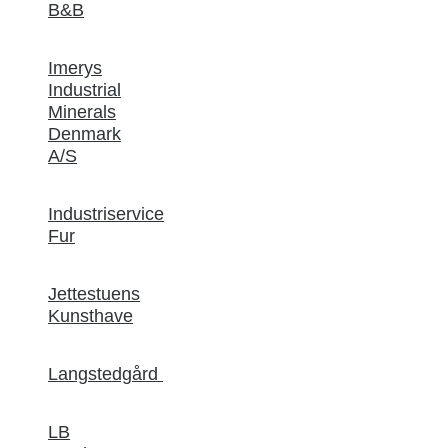
B&B
Imerys
Industrial
Minerals
Denmark
A/S
Industriservice
Fur
Jettestuens
Kunsthave
Langstedgård
LB