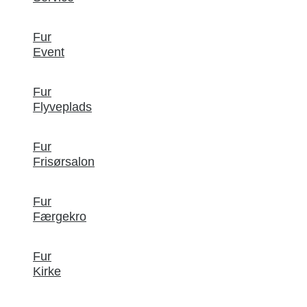
Fur
Event
Fur
Flyveplads
Fur
Frisørsalon
Fur
Færgekro
Fur
Kirke