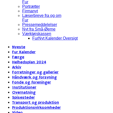
Fur
Portrætter
Firmanyt
Læserbreve fra og om
Fur
Pressemeddelelser
Nyt fra Små-Øerne
Værktøjskassen
FurNyt Kalender Oversigt
Nyeste
Fur Kalender
Færge
Helhedsplan 2024
Arkiv
Forretninger og gallerier
Håndværk og forsyning
Fonde og foreninger
Institutioner
Overnatning
Spisesteder
Transport og produktion
Produktionsvirksomheder
Video