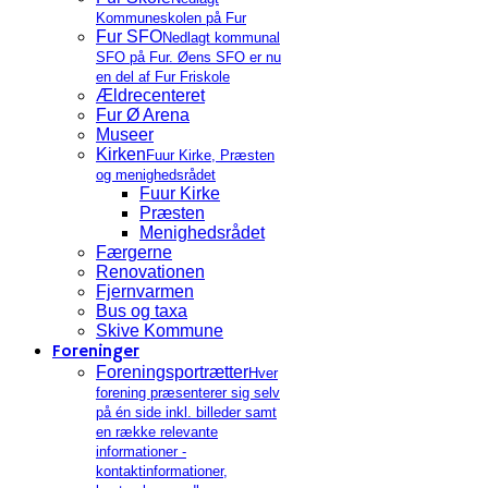
Kommuneskolen på Fur
Fur SFO
Nedlagt kommunal
SFO på Fur. Øens SFO er nu
en del af Fur Friskole
Ældrecenteret
Fur Ø Arena
Museer
Kirken
Fuur Kirke, Præsten
og menighedsrådet
Fuur Kirke
Præsten
Menighedsrådet
Færgerne
Renovationen
Fjernvarmen
Bus og taxa
Skive Kommune
Foreninger
Foreningsportrætter
Hver
forening præsenterer sig selv
på én side inkl. billeder samt
en række relevante
informationer -
kontaktinformationer,