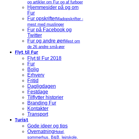
og artikler om Fur og af furboer
Hjemmesider på og om
Fur
Fur opskrifter
Madopskrifter -
mest med muslinger
Fur på Facebook og
Twitter
Fur og andre øer
Mest om
de 26 andre små-øer
Flyt til Fur
Flyt til Fur 2018
Fur
Bolig
Erhverv
Fritid
Dagligdagen
Festdage
Tilflytter historier
Branding Fur
Kontakter
Transport
Turist
Gode ideer og tips
Overnatning
Hotel,
sommerhus, B&B, lejrskole,