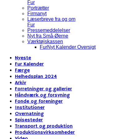
Fur
Portrætter
Firmanyt
Læserbreve fra og om
Fur
Pressemeddelelser
Nyt fra Små-Øerne
Værktøjskassen
FurNyt Kalender Oversigt
Nyeste
Fur Kalender
Færge
Helhedsplan 2024
Arkiv
Forretninger og gallerier
Håndværk og forsyning
Fonde og foreninger
Institutioner
Overnatning
Spisesteder
Transport og produktion
Produktionsvirksomheder
Video