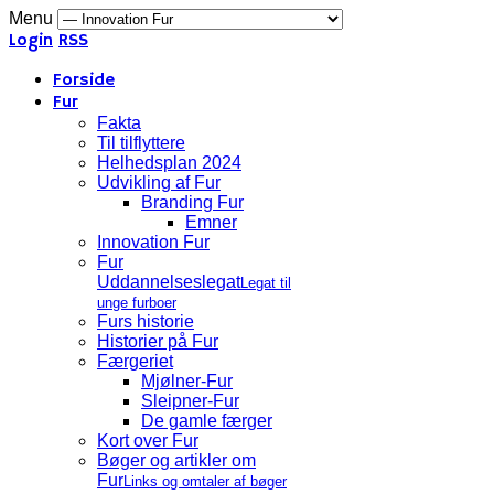
Menu
Login
RSS
Forside
Fur
Fakta
Til tilflyttere
Helhedsplan 2024
Udvikling af Fur
Branding Fur
Emner
Innovation Fur
Fur
Uddannelseslegat
Legat til
unge furboer
Furs historie
Historier på Fur
Færgeriet
Mjølner-Fur
Sleipner-Fur
De gamle færger
Kort over Fur
Bøger og artikler om
Fur
Links og omtaler af bøger