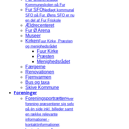
Kommuneskolen på Fur
Fur SFO
Nedlagt kommunal
SFO på Fur. Øens SFO er nu
en del af Fur Friskole
Ældrecenteret
Fur Ø Arena
Museer
Kirken
Fuur Kirke, Præsten
og menighedsrådet
Fuur Kirke
Præsten
Menighedsrådet
Færgerne
Renovationen
Fjernvarmen
Bus og taxa
Skive Kommune
Foreninger
Foreningsportrætter
Hver
forening præsenterer sig selv
på én side inkl. billeder samt
en række relevante
informationer -
kontaktinformationer,