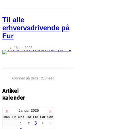
Til alle
erhvervsdrivende på
Fur
18 jan 2025
Abonnér på dette RSS feed
Artikel
kalender
«
»
Januar 2025
Man
Tir
Ons
Tor
Fre
Lør
Søn
3
1
2
4
5