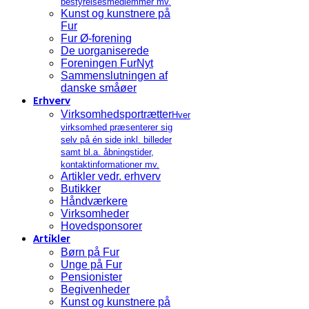
bestyrelsesmedlemmer mv.
Kunst og kunstnere på
Fur
Fur Ø-forening
De uorganiserede
Foreningen FurNyt
Sammenslutningen af
danske småøer
Erhverv
Virksomhedsportrætter
Hver
virksomhed præsenterer sig
selv på én side inkl. billeder
samt bl.a. åbningstider,
kontaktinformationer mv.
Artikler vedr. erhverv
Butikker
Håndværkere
Virksomheder
Hovedsponsorer
Artikler
Børn på Fur
Unge på Fur
Pensionister
Begivenheder
Kunst og kunstnere på