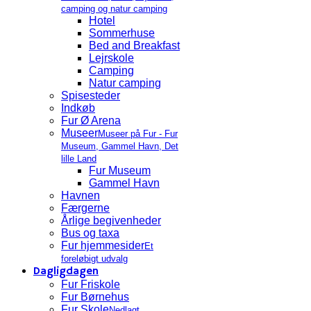
camping og natur camping
Hotel
Sommerhuse
Bed and Breakfast
Lejrskole
Camping
Natur camping
Spisesteder
Indkøb
Fur Ø Arena
Museer
Museer på Fur - Fur
Museum, Gammel Havn, Det
lille Land
Fur Museum
Gammel Havn
Havnen
Færgerne
Årlige begivenheder
Bus og taxa
Fur hjemmesider
Et
foreløbigt udvalg
Dagligdagen
Fur Friskole
Fur Børnehus
Fur Skole
Nedlagt