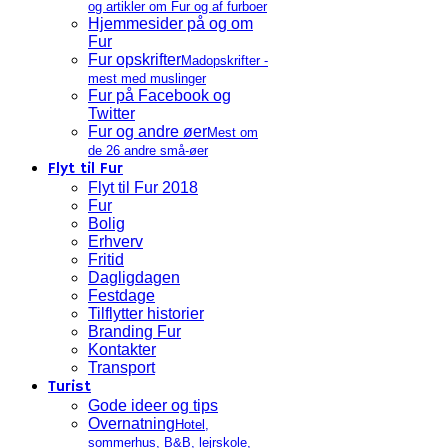
og artikler om Fur og af furboer
Hjemmesider på og om
Fur
Fur opskrifter
Madopskrifter -
mest med muslinger
Fur på Facebook og
Twitter
Fur og andre øer
Mest om
de 26 andre små-øer
Flyt til Fur
Flyt til Fur 2018
Fur
Bolig
Erhverv
Fritid
Dagligdagen
Festdage
Tilflytter historier
Branding Fur
Kontakter
Transport
Turist
Gode ideer og tips
Overnatning
Hotel,
sommerhus, B&B, lejrskole,