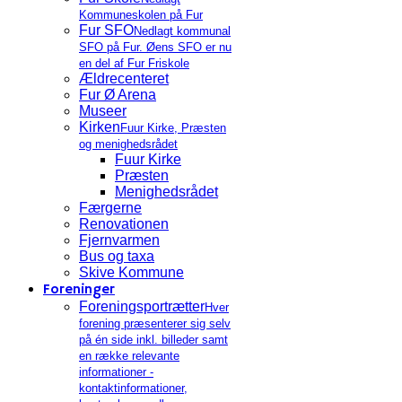
Kommuneskolen på Fur
Fur SFO
Nedlagt kommunal
SFO på Fur. Øens SFO er nu
en del af Fur Friskole
Ældrecenteret
Fur Ø Arena
Museer
Kirken
Fuur Kirke, Præsten
og menighedsrådet
Fuur Kirke
Præsten
Menighedsrådet
Færgerne
Renovationen
Fjernvarmen
Bus og taxa
Skive Kommune
Foreninger
Foreningsportrætter
Hver
forening præsenterer sig selv
på én side inkl. billeder samt
en række relevante
informationer -
kontaktinformationer,