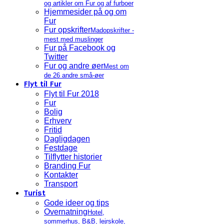
og artikler om Fur og af furboer
Hjemmesider på og om
Fur
Fur opskrifter
Madopskrifter -
mest med muslinger
Fur på Facebook og
Twitter
Fur og andre øer
Mest om
de 26 andre små-øer
Flyt til Fur
Flyt til Fur 2018
Fur
Bolig
Erhverv
Fritid
Dagligdagen
Festdage
Tilflytter historier
Branding Fur
Kontakter
Transport
Turist
Gode ideer og tips
Overnatning
Hotel,
sommerhus, B&B, lejrskole,