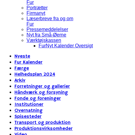
Fur
Portrætter
Firmanyt
Læserbreve fra og om
Fur
Pressemeddelelser
Nyt fra Små-Øerne
Værktøjskassen
FurNyt Kalender Oversigt
Nyeste
Fur Kalender
Færge
Helhedsplan 2024
Arkiv
Forretninger og gallerier
Håndværk og forsyning
Fonde og foreninger
Institutioner
Overnatning
Spisesteder
Transport og produktion
Produktionsvirksomheder
Video