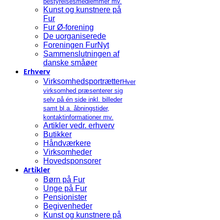
bestyrelsesmedlemmer mv.
Kunst og kunstnere på
Fur
Fur Ø-forening
De uorganiserede
Foreningen FurNyt
Sammenslutningen af
danske småøer
Erhverv
Virksomhedsportrætter
Hver
virksomhed præsenterer sig
selv på én side inkl. billeder
samt bl.a. åbningstider,
kontaktinformationer mv.
Artikler vedr. erhverv
Butikker
Håndværkere
Virksomheder
Hovedsponsorer
Artikler
Børn på Fur
Unge på Fur
Pensionister
Begivenheder
Kunst og kunstnere på