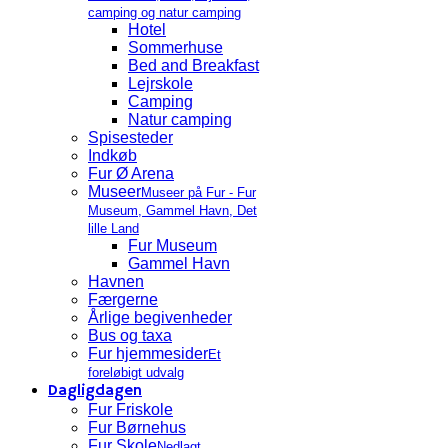
camping og natur camping
Hotel
Sommerhuse
Bed and Breakfast
Lejrskole
Camping
Natur camping
Spisesteder
Indkøb
Fur Ø Arena
Museer
Museer på Fur - Fur
Museum, Gammel Havn, Det
lille Land
Fur Museum
Gammel Havn
Havnen
Færgerne
Årlige begivenheder
Bus og taxa
Fur hjemmesider
Et
foreløbigt udvalg
Dagligdagen
Fur Friskole
Fur Børnehus
Fur Skole
Nedlagt