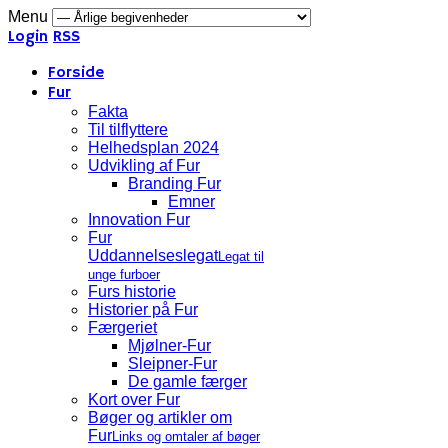
Menu
Login
RSS
Forside
Fur
Fakta
Til tilflyttere
Helhedsplan 2024
Udvikling af Fur
Branding Fur
Emner
Innovation Fur
Fur
Uddannelseslegat
Legat til
unge furboer
Furs historie
Historier på Fur
Færgeriet
Mjølner-Fur
Sleipner-Fur
De gamle færger
Kort over Fur
Bøger og artikler om
Fur
Links og omtaler af bøger