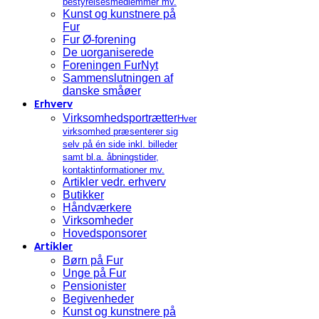
bestyrelsesmedlemmer mv.
Kunst og kunstnere på
Fur
Fur Ø-forening
De uorganiserede
Foreningen FurNyt
Sammenslutningen af
danske småøer
Erhverv
Virksomhedsportrætter
Hver
virksomhed præsenterer sig
selv på én side inkl. billeder
samt bl.a. åbningstider,
kontaktinformationer mv.
Artikler vedr. erhverv
Butikker
Håndværkere
Virksomheder
Hovedsponsorer
Artikler
Børn på Fur
Unge på Fur
Pensionister
Begivenheder
Kunst og kunstnere på