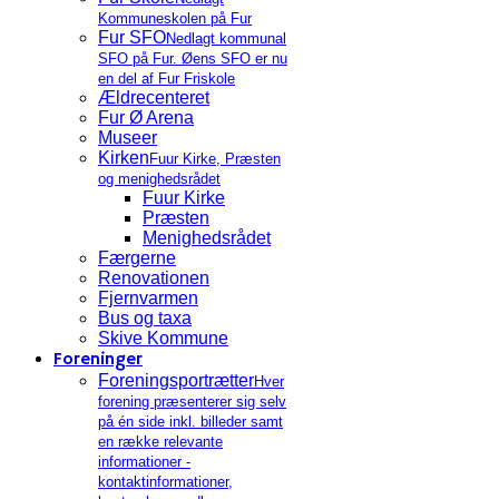
Kommuneskolen på Fur
Fur SFO
Nedlagt kommunal
SFO på Fur. Øens SFO er nu
en del af Fur Friskole
Ældrecenteret
Fur Ø Arena
Museer
Kirken
Fuur Kirke, Præsten
og menighedsrådet
Fuur Kirke
Præsten
Menighedsrådet
Færgerne
Renovationen
Fjernvarmen
Bus og taxa
Skive Kommune
Foreninger
Foreningsportrætter
Hver
forening præsenterer sig selv
på én side inkl. billeder samt
en række relevante
informationer -
kontaktinformationer,