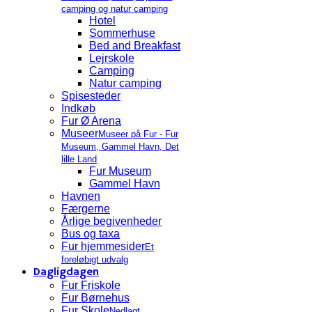
camping og natur camping
Hotel
Sommerhuse
Bed and Breakfast
Lejrskole
Camping
Natur camping
Spisesteder
Indkøb
Fur Ø Arena
Museer
Museer på Fur - Fur
Museum, Gammel Havn, Det
lille Land
Fur Museum
Gammel Havn
Havnen
Færgerne
Årlige begivenheder
Bus og taxa
Fur hjemmesider
Et
foreløbigt udvalg
Dagligdagen
Fur Friskole
Fur Børnehus
Fur Skole
Nedlagt