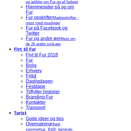
og artikler om Fur og af furboer
Hjemmesider på og om
Fur
Fur opskrifter
Madopskrifter -
mest med muslinger
Fur på Facebook og
Twitter
Fur og andre øer
Mest om
de 26 andre små-øer
Flyt til Fur
Flyt til Fur 2018
Fur
Bolig
Erhverv
Fritid
Dagligdagen
Festdage
Tilflytter historier
Branding Fur
Kontakter
Transport
Turist
Gode ideer og tips
Overnatning
Hotel,
sommerhus, B&B, lejrskole,