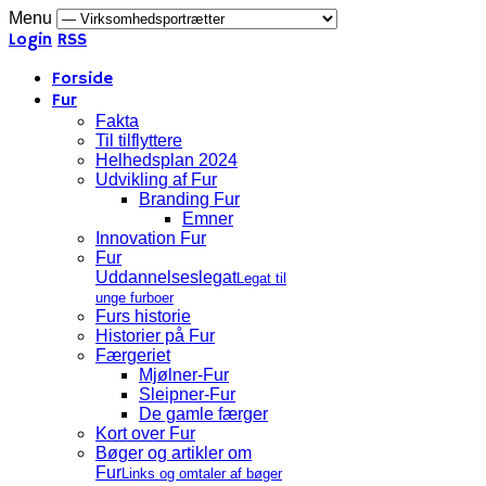
Menu
Login
RSS
Forside
Fur
Fakta
Til tilflyttere
Helhedsplan 2024
Udvikling af Fur
Branding Fur
Emner
Innovation Fur
Fur
Uddannelseslegat
Legat til
unge furboer
Furs historie
Historier på Fur
Færgeriet
Mjølner-Fur
Sleipner-Fur
De gamle færger
Kort over Fur
Bøger og artikler om
Fur
Links og omtaler af bøger