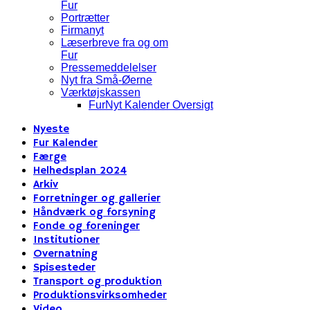
Fur
Portrætter
Firmanyt
Læserbreve fra og om
Fur
Pressemeddelelser
Nyt fra Små-Øerne
Værktøjskassen
FurNyt Kalender Oversigt
Nyeste
Fur Kalender
Færge
Helhedsplan 2024
Arkiv
Forretninger og gallerier
Håndværk og forsyning
Fonde og foreninger
Institutioner
Overnatning
Spisesteder
Transport og produktion
Produktionsvirksomheder
Video