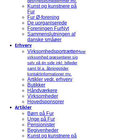
bestyrelsesmedlemmer mv.
Kunst og kunstnere på
Fur
Fur Ø-forening
De uorganiserede
Foreningen FurNyt
Sammenslutningen af
danske småøer
Erhverv
Virksomhedsportrætter
Hver
virksomhed præsenterer sig
selv på én side inkl. billeder
samt bl.a. åbningstider,
kontaktinformationer mv.
Artikler vedr. erhverv
Butikker
Håndværkere
Virksomheder
Hovedsponsorer
Artikler
Børn på Fur
Unge på Fur
Pensionister
Begivenheder
Kunst og kunstnere på