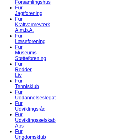
Forsamlingshus
Fur
Jagtforening
Fur
Kraftvarmeværk
A.m.b.A.
Fur
Læseforening
Fur
Museums
Støtteforening
Fur
Redder
Liv
Fur
Tennisklub
Fur
Uddannelseslegat
Fur
Udviklingsråd
Fur
Udviklingsselskab
Aps
Fur
Ungdomsklub