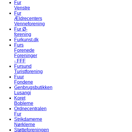
Fur
Venstre
Fur
Ældrecenters
Venneforening
Fur Ø-
forening
Furkunst.dk
Furs
Forenede
Foreninger
- FFF
Fursund
Turistforening
Fuur
Fondene
Genbrugsbutikken
Lusangi
Koret
Boblerne
Ordnecentralen
Fur
Strikdamerne
Nørklerne
Støtteforeningen