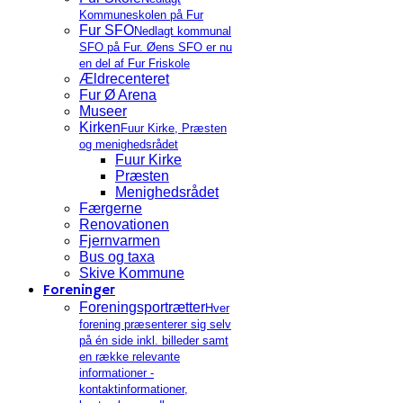
Kommuneskolen på Fur
Fur SFO
Nedlagt kommunal
SFO på Fur. Øens SFO er nu
en del af Fur Friskole
Ældrecenteret
Fur Ø Arena
Museer
Kirken
Fuur Kirke, Præsten
og menighedsrådet
Fuur Kirke
Præsten
Menighedsrådet
Færgerne
Renovationen
Fjernvarmen
Bus og taxa
Skive Kommune
Foreninger
Foreningsportrætter
Hver
forening præsenterer sig selv
på én side inkl. billeder samt
en række relevante
informationer -
kontaktinformationer,