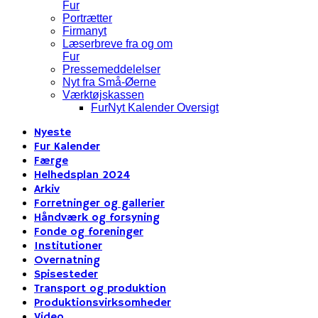
Fur
Portrætter
Firmanyt
Læserbreve fra og om
Fur
Pressemeddelelser
Nyt fra Små-Øerne
Værktøjskassen
FurNyt Kalender Oversigt
Nyeste
Fur Kalender
Færge
Helhedsplan 2024
Arkiv
Forretninger og gallerier
Håndværk og forsyning
Fonde og foreninger
Institutioner
Overnatning
Spisesteder
Transport og produktion
Produktionsvirksomheder
Video