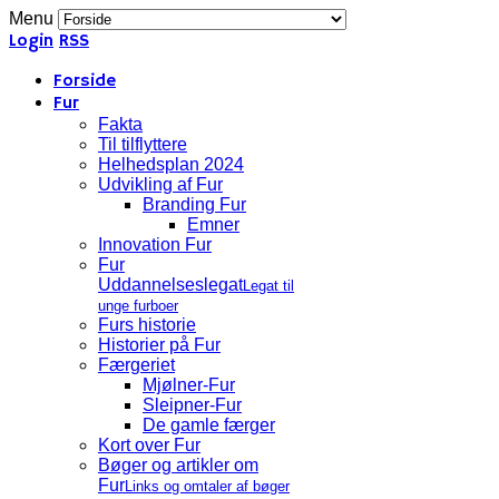
Menu
Login
RSS
Forside
Fur
Fakta
Til tilflyttere
Helhedsplan 2024
Udvikling af Fur
Branding Fur
Emner
Innovation Fur
Fur
Uddannelseslegat
Legat til
unge furboer
Furs historie
Historier på Fur
Færgeriet
Mjølner-Fur
Sleipner-Fur
De gamle færger
Kort over Fur
Bøger og artikler om
Fur
Links og omtaler af bøger