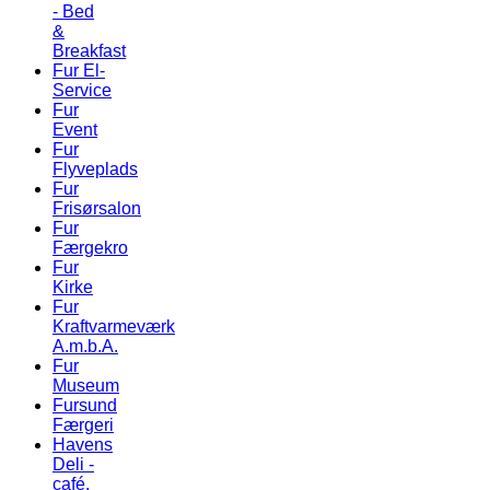
- Bed
&
Breakfast
Fur El-
Service
Fur
Event
Fur
Flyveplads
Fur
Frisørsalon
Fur
Færgekro
Fur
Kirke
Fur
Kraftvarmeværk
A.m.b.A.
Fur
Museum
Fursund
Færgeri
Havens
Deli -
café,