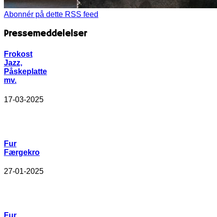
Abonnér på dette RSS feed
Pressemeddelelser
Frokost
Jazz,
Påskeplatte
mv.
17-03-2025
Fur
Færgekro
27-01-2025
Fur