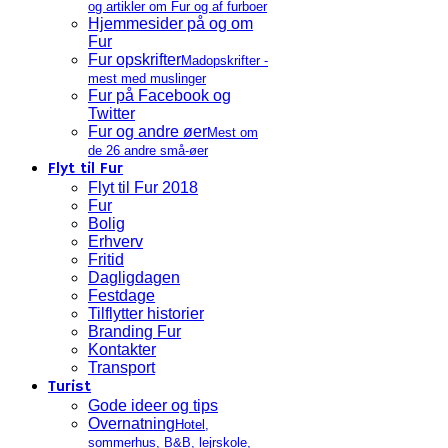
og artikler om Fur og af furboer
Hjemmesider på og om
Fur
Fur opskrifter
Madopskrifter -
mest med muslinger
Fur på Facebook og
Twitter
Fur og andre øer
Mest om
de 26 andre små-øer
Flyt til Fur
Flyt til Fur 2018
Fur
Bolig
Erhverv
Fritid
Dagligdagen
Festdage
Tilflytter historier
Branding Fur
Kontakter
Transport
Turist
Gode ideer og tips
Overnatning
Hotel,
sommerhus, B&B, lejrskole,