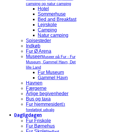
camping og natur camping
Hotel
Sommerhuse
Bed and Breakfast
Lejrskole
Camping
Natur camping
Spisesteder
Indkøb
Fur Ø Arena
Museer
Museer på Fur - Fur
Museum, Gammel Havn, Det
lille Land
Fur Museum
Gammel Havn
Havnen
Færgerne
Årlige begivenheder
Bus og taxa
Fur hjemmesider
Et
foreløbigt udvalg
Dagligdagen
Fur Friskole
Fur Børnehus
Fur Skole
Nedlagt