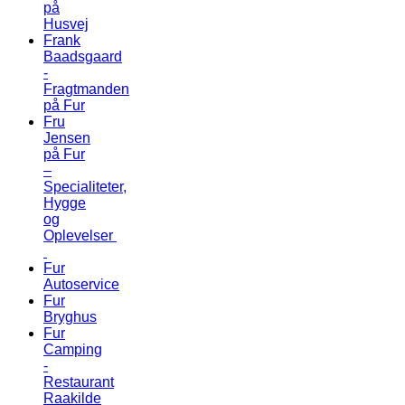
på
Husvej
Frank
Baadsgaard
-
Fragtmanden
på Fur
Fru
Jensen
på Fur
–
Specialiteter,
Hygge
og
Oplevelser
Fur
Autoservice
Fur
Bryghus
Fur
Camping
-
Restaurant
Raakilde