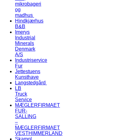
mikrobageri
og
madhus
Hindkjærhus
B&B
Imerys
Industrial
Minerals
Denmark
A/S
Industriservice
Fur
Jettestuens
Kunsthave
Langstedgård
LB
Truck
Service
MÆGLERFIRMAET
FUR-
SALLING
–
MÆGLERFIRMAET
VESTHIMMERLAND
Skamol