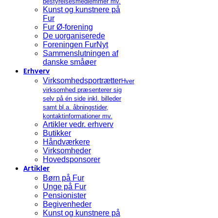
bestyrelsesmedlemmer mv.
Kunst og kunstnere på
Fur
Fur Ø-forening
De uorganiserede
Foreningen FurNyt
Sammenslutningen af
danske småøer
Erhverv
Virksomhedsportrætter
Hver
virksomhed præsenterer sig
selv på én side inkl. billeder
samt bl.a. åbningstider,
kontaktinformationer mv.
Artikler vedr. erhverv
Butikker
Håndværkere
Virksomheder
Hovedsponsorer
Artikler
Børn på Fur
Unge på Fur
Pensionister
Begivenheder
Kunst og kunstnere på