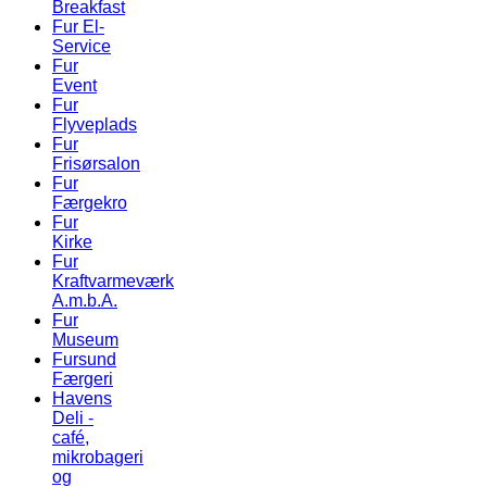
Breakfast
Fur El-
Service
Fur
Event
Fur
Flyveplads
Fur
Frisørsalon
Fur
Færgekro
Fur
Kirke
Fur
Kraftvarmeværk
A.m.b.A.
Fur
Museum
Fursund
Færgeri
Havens
Deli -
café,
mikrobageri
og