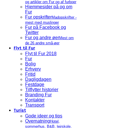
og artikler om Fur og af furboer
Hjemmesider på og om
Fur
Fur opskrifter
Madopskrifter -
mest med muslinger
Fur på Facebook og
Twitter
Fur og andre øer
Mest om
de 26 andre små-øer
Flyt til Fur
Flyt til Fur 2018
Fur
Bolig
Erhverv
Fritid
Dagligdagen
Festdage
Tilflytter historier
Branding Fur
Kontakter
Transport
Turist
Gode ideer og tips
Overnatning
Hotel,
sommerhus, B&B, lejrskole,