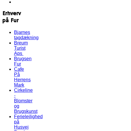
Erhverv
på Fur
Bjarnes
tagdækning
Breum
Turist
Aps
Brugsen
Fur
Cafe
På
Herrens
Mark
Cirkeline
-
Blomster
og
Brugskunst
Ferielejlighed
på
Husvej