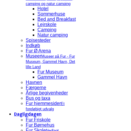
camping og natur camping
Hotel
Sommerhuse
Bed and Breakfast
Lejrskole
Camping
Natur camping
Spisesteder
Indkøb
Fur Ø Arena
Museer
Museer på Fur - Fur
Museum, Gammel Havn, Det
lille Land
Fur Museum
Gammel Havn
Havnen
Færgerne
Årlige begivenheder
Bus og taxa
Fur hjemmesider
Et
foreløbigt udvalg
Dagligdagen
Fur Friskole
Fur Børnehus
Fur Skole
Nedlagt