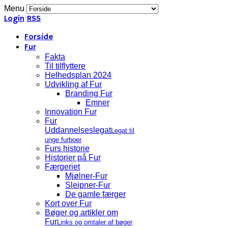
Menu
Login
RSS
Forside
Fur
Fakta
Til tilflyttere
Helhedsplan 2024
Udvikling af Fur
Branding Fur
Emner
Innovation Fur
Fur
Uddannelseslegat
Legat til
unge furboer
Furs historie
Historier på Fur
Færgeriet
Mjølner-Fur
Sleipner-Fur
De gamle færger
Kort over Fur
Bøger og artikler om
Fur
Links og omtaler af bøger