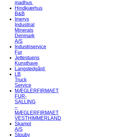
madhus
Hindkjærhus
B&B
Imerys
Industrial
Minerals
Denmark
A/S
Industriservice
Fur
Jettestuens
Kunsthave
Langstedgård
LB
Truck
Service
MÆGLERFIRMAET
FUR-
SALLING
–
MÆGLERFIRMAET
VESTHIMMERLAND
Skamol
A/S
Stouby