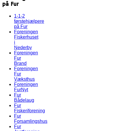
på Fur
1-1-2
førstehjælpere
på Fur
Foreningen
Fiskerhuset
i
Nederby
Foreningen
Fur
Brand
Foreningen
Fur
Væksthus
Foreningen
FurNyt
Fur
Bådelaug
Fur
Fiskeriforening
Fur
Forsamlingshus
Fur