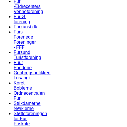
Fur
Ældrecenters
Venneforening
Fur Ø-
forening
Furkunst.dk
Furs
Forenede
Foreninger
- FFF
Fursund
Turistforening
Fuur
Fondene
Genbrugsbutikken
Lusangi
Koret
Boblerne
Ordnecentralen
Fur
Strikdamerne
Nørklerne
Støtteforeningen
for Fur
Friskole