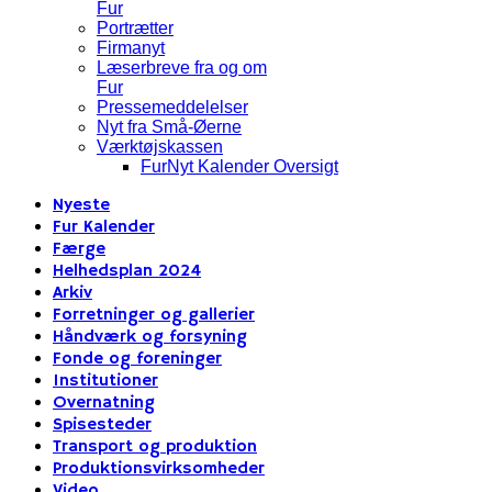
Fur
Portrætter
Firmanyt
Læserbreve fra og om
Fur
Pressemeddelelser
Nyt fra Små-Øerne
Værktøjskassen
FurNyt Kalender Oversigt
Nyeste
Fur Kalender
Færge
Helhedsplan 2024
Arkiv
Forretninger og gallerier
Håndværk og forsyning
Fonde og foreninger
Institutioner
Overnatning
Spisesteder
Transport og produktion
Produktionsvirksomheder
Video