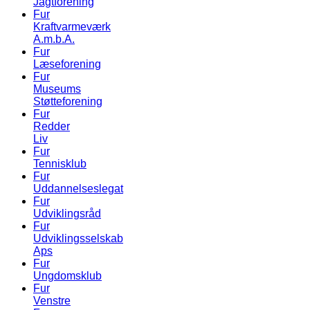
Jagtforening
Fur
Kraftvarmeværk
A.m.b.A.
Fur
Læseforening
Fur
Museums
Støtteforening
Fur
Redder
Liv
Fur
Tennisklub
Fur
Uddannelseslegat
Fur
Udviklingsråd
Fur
Udviklingsselskab
Aps
Fur
Ungdomsklub
Fur
Venstre