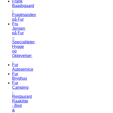
Frank
Baadsgaard
-
Fragtmanden
på Fur
Fru
Jensen
på Fur
–
Specialiteter,
Hygge
og
Oplevelser
Fur
Autoservice
Fur
Bryghus
Fur
Camping
-
Restaurant
Raakilde
- Bed
&