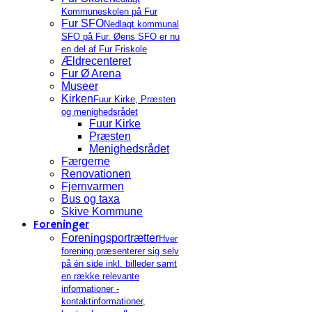
Kommuneskolen på Fur
Fur SFO
Nedlagt kommunal
SFO på Fur. Øens SFO er nu
en del af Fur Friskole
Ældrecenteret
Fur Ø Arena
Museer
Kirken
Fuur Kirke, Præsten
og menighedsrådet
Fuur Kirke
Præsten
Menighedsrådet
Færgerne
Renovationen
Fjernvarmen
Bus og taxa
Skive Kommune
Foreninger
Foreningsportrætter
Hver
forening præsenterer sig selv
på én side inkl. billeder samt
en række relevante
informationer -
kontaktinformationer,