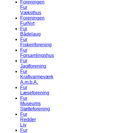
Foreningen
Fur
Væksthus
Foreningen
FurNyt
Fur
Bådelaug
Fur
Fiskeriforening
Fur
Forsamlingshus
Fur
Jagtforening
Fur
Kraftvarmeværk
A.m.b.A.
Fur
Læseforening
Fur
Museums
Støtteforening
Fur
Redder
Liv
Fur