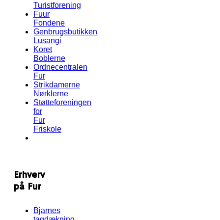
Turistforening
Fuur
Fondene
Genbrugsbutikken
Lusangi
Koret
Boblerne
Ordnecentralen
Fur
Strikdamerne
Nørklerne
Støtteforeningen
for
Fur
Friskole
Erhverv
på Fur
Bjarnes
tagdækning