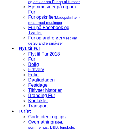
og artikler om Fur og af furboer
Hjemmesider på og om
Fur
Fur opskrifter
Madopskrifter -
mest med muslinger
Fur på Facebook og
Twitter
Fur og andre øer
Mest om
de 26 andre små-øer
Flyt til Fur
Flyt til Fur 2018
Fur
Bolig
Erhverv
Fritid
Dagligdagen
Festdage
Tilflytter historier
Branding Fur
Kontakter
Transport
Turist
Gode ideer og tips
Overnatning
Hotel,
sommerhus, B&B, lejrskole,