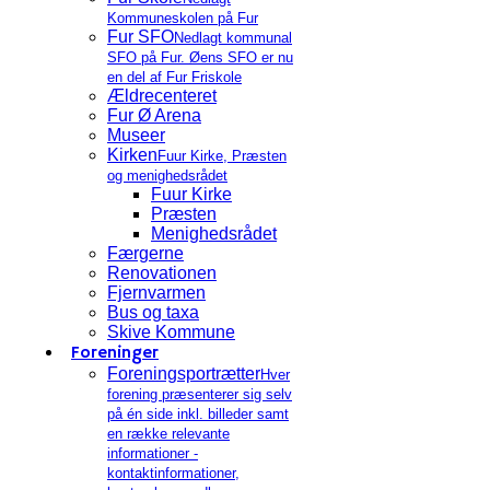
Kommuneskolen på Fur
Fur SFO
Nedlagt kommunal
SFO på Fur. Øens SFO er nu
en del af Fur Friskole
Ældrecenteret
Fur Ø Arena
Museer
Kirken
Fuur Kirke, Præsten
og menighedsrådet
Fuur Kirke
Præsten
Menighedsrådet
Færgerne
Renovationen
Fjernvarmen
Bus og taxa
Skive Kommune
Foreninger
Foreningsportrætter
Hver
forening præsenterer sig selv
på én side inkl. billeder samt
en række relevante
informationer -
kontaktinformationer,