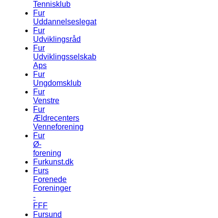
Tennisklub
Fur
Uddannelseslegat
Fur
Udviklingsråd
Fur
Udviklingsselskab
Aps
Fur
Ungdomsklub
Fur
Venstre
Fur
Ældrecenters
Venneforening
Fur
Ø-
forening
Furkunst.dk
Furs
Forenede
Foreninger
-
FFF
Fursund