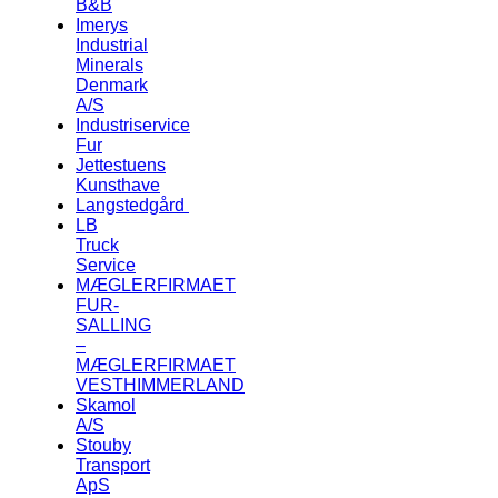
B&B
Imerys
Industrial
Minerals
Denmark
A/S
Industriservice
Fur
Jettestuens
Kunsthave
Langstedgård
LB
Truck
Service
MÆGLERFIRMAET
FUR-
SALLING
–
MÆGLERFIRMAET
VESTHIMMERLAND
Skamol
A/S
Stouby
Transport
ApS