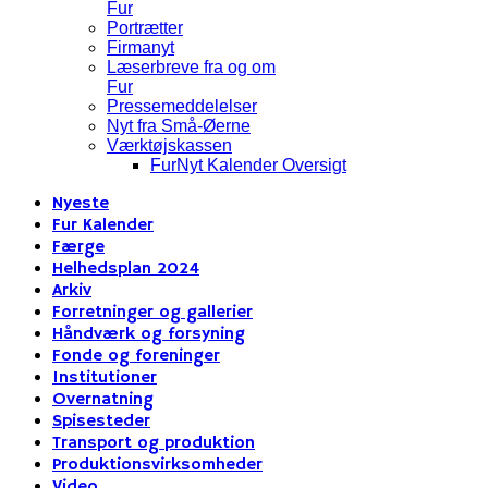
Fur
Portrætter
Firmanyt
Læserbreve fra og om
Fur
Pressemeddelelser
Nyt fra Små-Øerne
Værktøjskassen
FurNyt Kalender Oversigt
Nyeste
Fur Kalender
Færge
Helhedsplan 2024
Arkiv
Forretninger og gallerier
Håndværk og forsyning
Fonde og foreninger
Institutioner
Overnatning
Spisesteder
Transport og produktion
Produktionsvirksomheder
Video