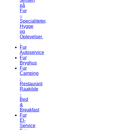
Jensen
på
Fur
–
Specialiteter,
Hygge
og
Oplevelser
Fur
Autoservice
Fur
Bryghus
Fur
Camping
-
Restaurant
Raakilde
-
Bed
&
Breakfast
Fur
El-
Service