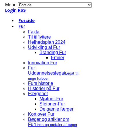
Menu
Login
RSS
Forside
Fur
Fakta
Til tilflyttere
Helhedsplan 2024
Udvikling af Fur
Branding Fur
Emner
Innovation Fur
Fur
Uddannelseslegat
Legat til
unge furboer
Furs historie
Historier på Fur
Færgeriet
Mjølner-Fur
Sleipner-Fur
De gamle færger
Kort over Fur
Bøger og artikler om
Fur
Links og omtaler af bøger