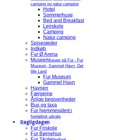
camping og natur camping
Hotel
Sommerhuse
Bed and Breakfast
Lejrskole
Camping
Natur camping
Spisesteder
Indkøb
Fur Ø Arena
Museer
Museer på Fur - Fur
Museum, Gammel Havn, Det
lille Land
Fur Museum
Gammel Havn
Havnen
Færgerne
Årlige begivenheder
Bus og taxa
Fur hjemmesider
Et
foreløbigt udvalg
Dagligdagen
Fur Friskole
Fur Børnehus
Fur Skole
Nedlagt