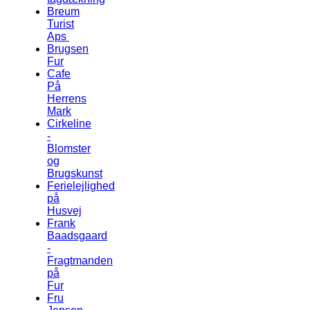
Breum
Turist
Aps
Brugsen
Fur
Cafe
På
Herrens
Mark
Cirkeline
-
Blomster
og
Brugskunst
Ferielejlighed
på
Husvej
Frank
Baadsgaard
-
Fragtmanden
på
Fur
Fru