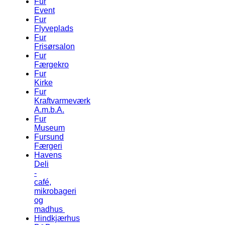
Fur
Event
Fur
Flyveplads
Fur
Frisørsalon
Fur
Færgekro
Fur
Kirke
Fur
Kraftvarmeværk
A.m.b.A.
Fur
Museum
Fursund
Færgeri
Havens
Deli
-
café,
mikrobageri
og
madhus
Hindkjærhus