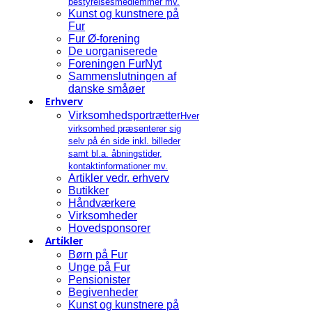
bestyrelsesmedlemmer mv.
Kunst og kunstnere på
Fur
Fur Ø-forening
De uorganiserede
Foreningen FurNyt
Sammenslutningen af
danske småøer
Erhverv
Virksomhedsportrætter
Hver
virksomhed præsenterer sig
selv på én side inkl. billeder
samt bl.a. åbningstider,
kontaktinformationer mv.
Artikler vedr. erhverv
Butikker
Håndværkere
Virksomheder
Hovedsponsorer
Artikler
Børn på Fur
Unge på Fur
Pensionister
Begivenheder
Kunst og kunstnere på