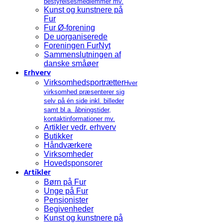
bestyrelsesmedlemmer mv.
Kunst og kunstnere på
Fur
Fur Ø-forening
De uorganiserede
Foreningen FurNyt
Sammenslutningen af
danske småøer
Erhverv
Virksomhedsportrætter
Hver
virksomhed præsenterer sig
selv på én side inkl. billeder
samt bl.a. åbningstider,
kontaktinformationer mv.
Artikler vedr. erhverv
Butikker
Håndværkere
Virksomheder
Hovedsponsorer
Artikler
Børn på Fur
Unge på Fur
Pensionister
Begivenheder
Kunst og kunstnere på