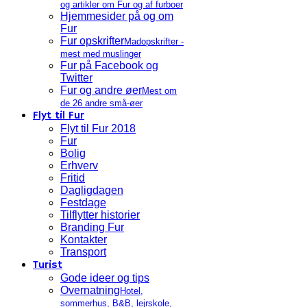
og artikler om Fur og af furboer
Hjemmesider på og om
Fur
Fur opskrifter
Madopskrifter -
mest med muslinger
Fur på Facebook og
Twitter
Fur og andre øer
Mest om
de 26 andre små-øer
Flyt til Fur
Flyt til Fur 2018
Fur
Bolig
Erhverv
Fritid
Dagligdagen
Festdage
Tilflytter historier
Branding Fur
Kontakter
Transport
Turist
Gode ideer og tips
Overnatning
Hotel,
sommerhus, B&B, lejrskole,