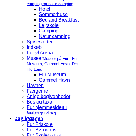
camping og natur camping
Hotel
Sommerhuse
Bed and Breakfast
Lejrskole
Camping
Natur camping
Spisesteder
Indkøb
Fur Ø Arena
Museer
Museer på Fur - Fur
Museum, Gammel Havn, Det
lille Land
Fur Museum
Gammel Havn
Havnen
Færgerne
Årlige begivenheder
Bus og taxa
Fur hjemmesider
Et
foreløbigt udvalg
Dagligdagen
Fur Friskole
Fur Børnehus
Fur Skole
Nedlagt