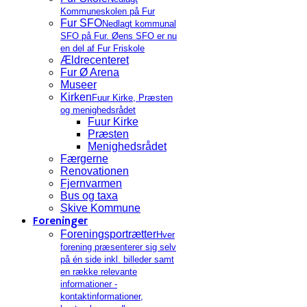
Kommuneskolen på Fur
Fur SFO
Nedlagt kommunal
SFO på Fur. Øens SFO er nu
en del af Fur Friskole
Ældrecenteret
Fur Ø Arena
Museer
Kirken
Fuur Kirke, Præsten
og menighedsrådet
Fuur Kirke
Præsten
Menighedsrådet
Færgerne
Renovationen
Fjernvarmen
Bus og taxa
Skive Kommune
Foreninger
Foreningsportrætter
Hver
forening præsenterer sig selv
på én side inkl. billeder samt
en række relevante
informationer -
kontaktinformationer,