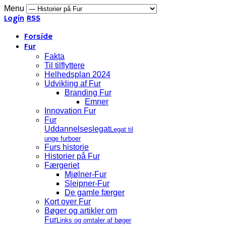
Menu
Login
RSS
Forside
Fur
Fakta
Til tilflyttere
Helhedsplan 2024
Udvikling af Fur
Branding Fur
Emner
Innovation Fur
Fur
Uddannelseslegat
Legat til
unge furboer
Furs historie
Historier på Fur
Færgeriet
Mjølner-Fur
Sleipner-Fur
De gamle færger
Kort over Fur
Bøger og artikler om
Fur
Links og omtaler af bøger