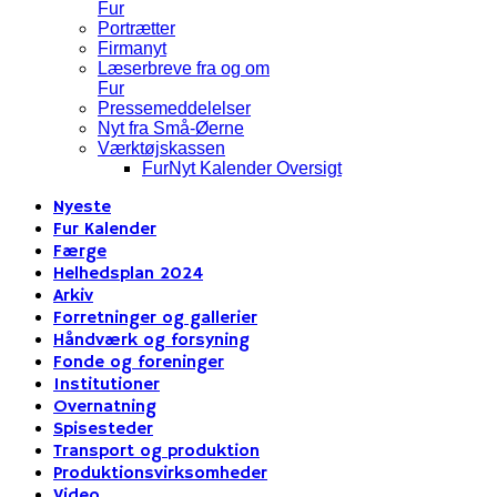
Fur
Portrætter
Firmanyt
Læserbreve fra og om
Fur
Pressemeddelelser
Nyt fra Små-Øerne
Værktøjskassen
FurNyt Kalender Oversigt
Nyeste
Fur Kalender
Færge
Helhedsplan 2024
Arkiv
Forretninger og gallerier
Håndværk og forsyning
Fonde og foreninger
Institutioner
Overnatning
Spisesteder
Transport og produktion
Produktionsvirksomheder
Video