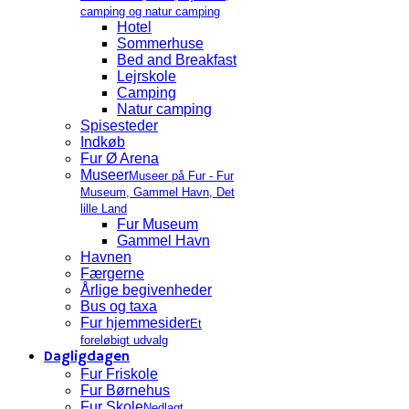
camping og natur camping
Hotel
Sommerhuse
Bed and Breakfast
Lejrskole
Camping
Natur camping
Spisesteder
Indkøb
Fur Ø Arena
Museer
Museer på Fur - Fur
Museum, Gammel Havn, Det
lille Land
Fur Museum
Gammel Havn
Havnen
Færgerne
Årlige begivenheder
Bus og taxa
Fur hjemmesider
Et
foreløbigt udvalg
Dagligdagen
Fur Friskole
Fur Børnehus
Fur Skole
Nedlagt