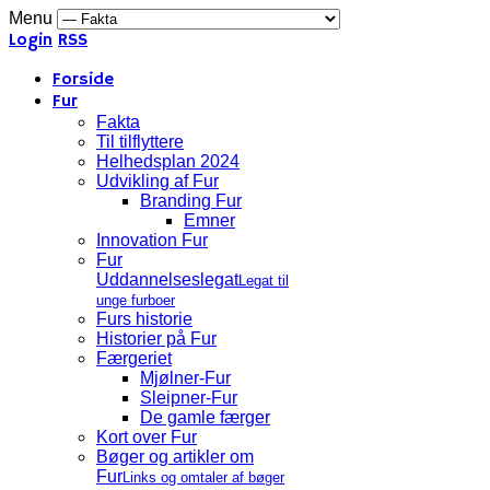
Menu
Login
RSS
Forside
Fur
Fakta
Til tilflyttere
Helhedsplan 2024
Udvikling af Fur
Branding Fur
Emner
Innovation Fur
Fur
Uddannelseslegat
Legat til
unge furboer
Furs historie
Historier på Fur
Færgeriet
Mjølner-Fur
Sleipner-Fur
De gamle færger
Kort over Fur
Bøger og artikler om
Fur
Links og omtaler af bøger