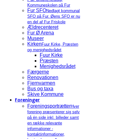
Kommuneskolen på Fur
Fur SFO
Nedlagt kommunal
SFO på Fur. Øens SFO er nu
en del af Fur Friskole
Ældrecenteret
Fur Ø Arena
Museer
Kirken
Fuur Kirke, Præsten
og menighedsrådet
Fuur Kirke
Præsten
Menighedsrådet
Færgerne
Renovationen
Fjernvarmen
Bus og taxa
Skive Kommune
Foreninger
Foreningsportrætter
Hver
forening præsenterer sig selv
på én side inkl. billeder samt
en række relevante
informationer -
kontaktinformationer,