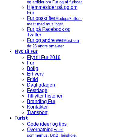
og artikler om Fur og af furboer
Hjemmesider på og om
Fur
Fur opskrifter
Madopskrifter -
mest med muslinger
Fur på Facebook og
Twitter
Fur og andre øer
Mest om
de 26 andre små-øer
Flyt til Fur
Flyt til Fur 2018
Fur
Bolig
Erhverv
Fritid
Dagligdagen
Festdage
Tilflytter historier
Branding Fur
Kontakter
Transport
Turist
Gode ideer og tips
Overnatning
Hotel,
sommerhus, B&B, lejrskole,