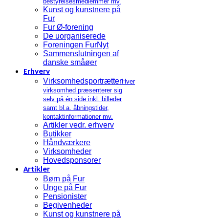
bestyrelsesmedlemmer mv.
Kunst og kunstnere på
Fur
Fur Ø-forening
De uorganiserede
Foreningen FurNyt
Sammenslutningen af
danske småøer
Erhverv
Virksomhedsportrætter
Hver
virksomhed præsenterer sig
selv på én side inkl. billeder
samt bl.a. åbningstider,
kontaktinformationer mv.
Artikler vedr. erhverv
Butikker
Håndværkere
Virksomheder
Hovedsponsorer
Artikler
Børn på Fur
Unge på Fur
Pensionister
Begivenheder
Kunst og kunstnere på