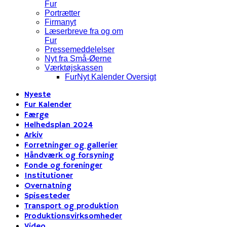
Fur
Portrætter
Firmanyt
Læserbreve fra og om
Fur
Pressemeddelelser
Nyt fra Små-Øerne
Værktøjskassen
FurNyt Kalender Oversigt
Nyeste
Fur Kalender
Færge
Helhedsplan 2024
Arkiv
Forretninger og gallerier
Håndværk og forsyning
Fonde og foreninger
Institutioner
Overnatning
Spisesteder
Transport og produktion
Produktionsvirksomheder
Video