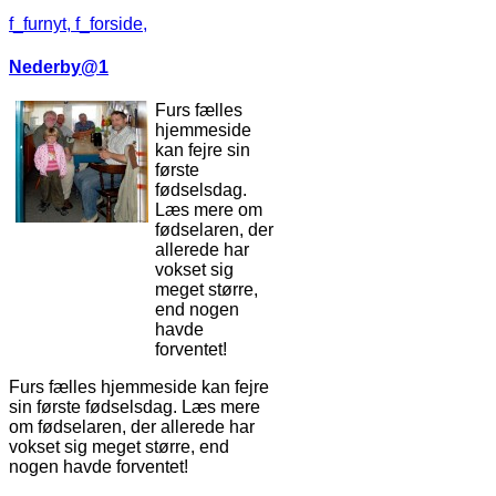
f_furnyt,
f_forside,
Nederby@1
Furs fælles
hjemmeside
kan fejre sin
første
fødselsdag.
Læs mere om
fødselaren, der
allerede har
vokset sig
meget større,
end nogen
havde
forventet!
Furs fælles hjemmeside kan fejre
sin første fødselsdag. Læs mere
om fødselaren, der allerede har
vokset sig meget større, end
nogen havde forventet!