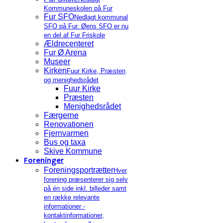
Kommuneskolen på Fur
Fur SFO
Nedlagt kommunal
SFO på Fur. Øens SFO er nu
en del af Fur Friskole
Ældrecenteret
Fur Ø Arena
Museer
Kirken
Fuur Kirke, Præsten
og menighedsrådet
Fuur Kirke
Præsten
Menighedsrådet
Færgerne
Renovationen
Fjernvarmen
Bus og taxa
Skive Kommune
Foreninger
Foreningsportrætter
Hver
forening præsenterer sig selv
på én side inkl. billeder samt
en række relevante
informationer -
kontaktinformationer,