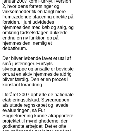
januar 2007 kom FurNyt i version
2, hvor øens forretninger og
virksomheder fik en langt mere
fremtrædende placering direkte på
forsiden. I juni udvidedes
hjemmesiden med køb og salg, og
omkring fødselsdagen dukkede
endnu en ny funktion op på
hjemmesiden, nemlig et
debatforum.
Der bliver løbende lavet et utal af
små justeringer. FurNyts
styregruppe og ansatte er bevidste
om, at en aktiv hjemmeside aldrig
bliver færdig. Den er en proces i
konstant forandring.
I foråret 2007 ophørte de nationale
etableringstilskud. Styregruppen
afsluttede regnskabet og lavede
evalueringen, så Fur
Sogneforening kunne afrapportere
projektet til myndighederne, der
godkendte arbejdet. Det er ofte