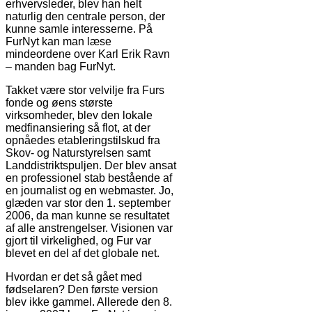
erhvervsleder, blev han helt
naturlig den centrale person, der
kunne samle interesserne. På
FurNyt kan man læse
mindeordene over Karl Erik Ravn
– manden bag FurNyt.
Takket være stor velvilje fra Furs
fonde og øens største
virksomheder, blev den lokale
medfinansiering så flot, at der
opnåedes etableringstilskud fra
Skov- og Naturstyrelsen samt
Landdistriktspuljen. Der blev ansat
en professionel stab bestående af
en journalist og en webmaster. Jo,
glæden var stor den 1. september
2006, da man kunne se resultatet
af alle anstrengelser. Visionen var
gjort til virkelighed, og Fur var
blevet en del af det globale net.
Hvordan er det så gået med
fødselaren? Den første version
blev ikke gammel. Allerede den 8.