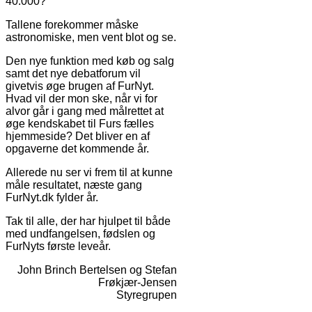
40.000?
Tallene forekommer måske
astronomiske, men vent blot og se.
Den nye funktion med køb og salg
samt det nye debatforum vil
givetvis øge brugen af FurNyt.
Hvad vil der mon ske, når vi for
alvor går i gang med målrettet at
øge kendskabet til Furs fælles
hjemmeside? Det bliver en af
opgaverne det kommende år.
Allerede nu ser vi frem til at kunne
måle resultatet, næste gang
FurNyt.dk fylder år.
Tak til alle, der har hjulpet til både
med undfangelsen, fødslen og
FurNyts første leveår.
John Brinch Bertelsen og Stefan
Frøkjær-Jensen
Styregrupen