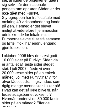
set, at lignende projekter er gået i
sig selv, når den nationale
pengestrøm ophører. Sådan er det
ikke gået med FurNyt.
Styregruppen har truffet aftale med
omkring 40 virksomheder og fonde
på øen. Hermed er det blevet
muligt at videreføre hjemmesiden
udelukkende for lokale midler.
Furboernes evne til at stå sammen
og løfte i flok, har endnu engang
gjort forskellen.
I oktober 2006 blev der læst godt
10.000 sider på FurNyt. Siden da
er antallet af læste sider steget
støt. I juli 2007 nåede vi over
20.000 læste sider på en enkelt
måned. Jo, med FurNyt har vi for
alvor fået et udstillingsvindue, som
rigtig mange mennesker kikker på!
Hvad kan det så ikke blive til, når
fødselsdagsbarnet vokser til?
Hvornår runder vi de 30.000 læste
sider på en måned? Eller de