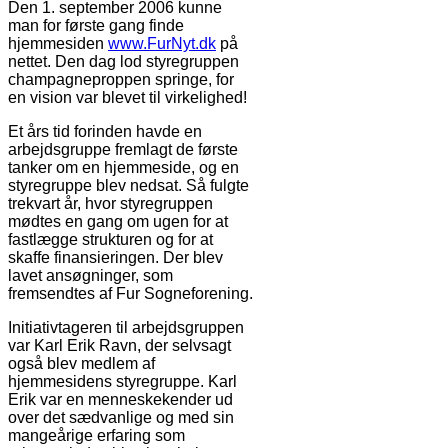
Den 1. september 2006 kunne
man for første gang finde
hjemmesiden
www.FurNyt.dk
på
nettet. Den dag lod styregruppen
champagneproppen springe, for
en vision var blevet til virkelighed!
Et års tid forinden havde en
arbejdsgruppe fremlagt de første
tanker om en hjemmeside, og en
styregruppe blev nedsat. Så fulgte
trekvart år, hvor styregruppen
mødtes en gang om ugen for at
fastlægge strukturen og for at
skaffe finansieringen. Der blev
lavet ansøgninger, som
fremsendtes af Fur Sogneforening.
Initiativtageren til arbejdsgruppen
var Karl Erik Ravn, der selvsagt
også blev medlem af
hjemmesidens styregruppe. Karl
Erik var en menneskekender ud
over det sædvanlige og med sin
mangeårige erfaring som