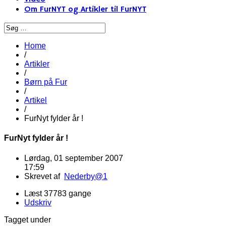
Om FurNYT og Artikler til FurNYT
Home
/
Artikler
/
Børn på Fur
/
Artikel
/
FurNyt fylder år !
FurNyt fylder år !
Lørdag, 01 september 2007
17:59
Skrevet af
Nederby@1
Læst 37783 gange
Udskriv
Tagget under