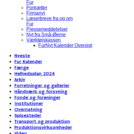
Fur
Portrætter
Firmanyt
Læserbreve fra og om
Fur
Pressemeddelelser
Nyt fra Små-Øerne
Værktøjskassen
FurNyt Kalender Oversigt
Nyeste
Fur Kalender
Færge
Helhedsplan 2024
Arkiv
Forretninger og gallerier
Håndværk og forsyning
Fonde og foreninger
Institutioner
Overnatning
Spisesteder
Transport og produktion
Produktionsvirksomheder
Video