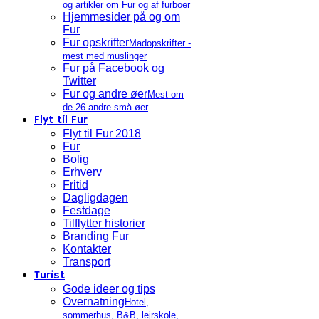
og artikler om Fur og af furboer
Hjemmesider på og om
Fur
Fur opskrifter
Madopskrifter -
mest med muslinger
Fur på Facebook og
Twitter
Fur og andre øer
Mest om
de 26 andre små-øer
Flyt til Fur
Flyt til Fur 2018
Fur
Bolig
Erhverv
Fritid
Dagligdagen
Festdage
Tilflytter historier
Branding Fur
Kontakter
Transport
Turist
Gode ideer og tips
Overnatning
Hotel,
sommerhus, B&B, lejrskole,