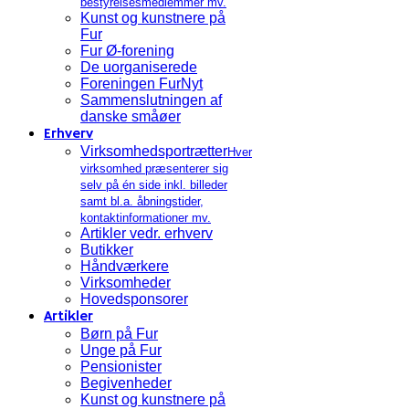
bestyrelsesmedlemmer mv.
Kunst og kunstnere på
Fur
Fur Ø-forening
De uorganiserede
Foreningen FurNyt
Sammenslutningen af
danske småøer
Erhverv
Virksomhedsportrætter
Hver
virksomhed præsenterer sig
selv på én side inkl. billeder
samt bl.a. åbningstider,
kontaktinformationer mv.
Artikler vedr. erhverv
Butikker
Håndværkere
Virksomheder
Hovedsponsorer
Artikler
Børn på Fur
Unge på Fur
Pensionister
Begivenheder
Kunst og kunstnere på