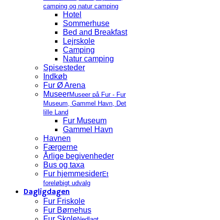
camping og natur camping
Hotel
Sommerhuse
Bed and Breakfast
Lejrskole
Camping
Natur camping
Spisesteder
Indkøb
Fur Ø Arena
Museer
Museer på Fur - Fur
Museum, Gammel Havn, Det
lille Land
Fur Museum
Gammel Havn
Havnen
Færgerne
Årlige begivenheder
Bus og taxa
Fur hjemmesider
Et
foreløbigt udvalg
Dagligdagen
Fur Friskole
Fur Børnehus
Fur Skole
Nedlagt