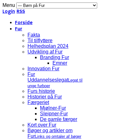
Menu
Login
RSS
Forside
Fur
Fakta
Til tilflyttere
Helhedsplan 2024
Udvikling af Fur
Branding Fur
Emner
Innovation Fur
Fur
Uddannelseslegat
Legat til
unge furboer
Furs historie
Historier på Fur
Færgeriet
Mjølner-Fur
Sleipner-Fur
De gamle færger
Kort over Fur
Bøger og artikler om
Fur
Links og omtaler af bøger