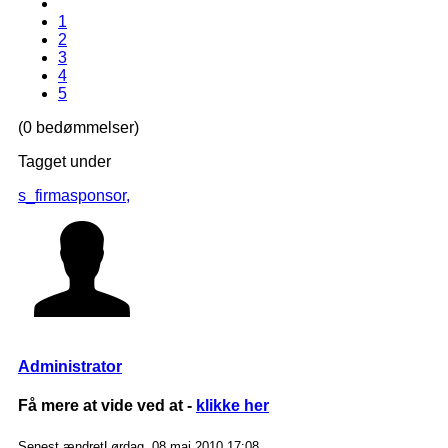
1
2
3
4
5
(0 bedømmelser)
Tagget under
s_firmasponsor,
Administrator
Få mere at vide ved at -
klikke her
Senest ændretLørdag, 08 maj 2010 17:08