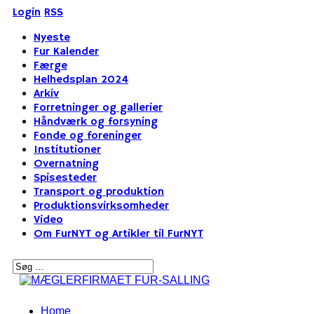
Login
RSS
Nyeste
Fur Kalender
Færge
Helhedsplan 2024
Arkiv
Forretninger og gallerier
Håndværk og forsyning
Fonde og foreninger
Institutioner
Overnatning
Spisesteder
Transport og produktion
Produktionsvirksomheder
Video
Om FurNYT og Artikler til FurNYT
Home