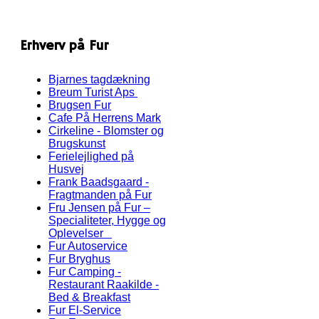
Erhverv på Fur
Bjarnes tagdækning
Breum Turist Aps
Brugsen Fur
Cafe På Herrens Mark
Cirkeline - Blomster og
Brugskunst
Ferielejlighed på
Husvej
Frank Baadsgaard -
Fragtmanden på Fur
Fru Jensen på Fur –
Specialiteter, Hygge og
Oplevelser
Fur Autoservice
Fur Bryghus
Fur Camping -
Restaurant Raakilde -
Bed & Breakfast
Fur El-Service