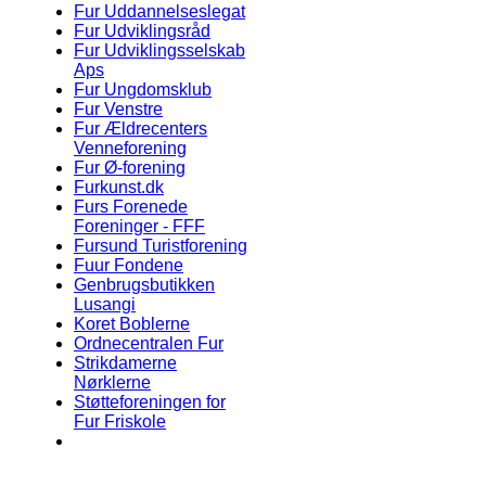
Fur Uddannelseslegat
Fur Udviklingsråd
Fur Udviklingsselskab
Aps
Fur Ungdomsklub
Fur Venstre
Fur Ældrecenters
Venneforening
Fur Ø-forening
Furkunst.dk
Furs Forenede
Foreninger - FFF
Fursund Turistforening
Fuur Fondene
Genbrugsbutikken
Lusangi
Koret Boblerne
Ordnecentralen Fur
Strikdamerne
Nørklerne
Støtteforeningen for
Fur Friskole