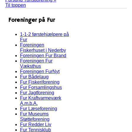
Til toppen
Foreninger på Fur
1-1-2 førstehjælpere på
Fur
Foreningen
Fiskerhuset i Nederby
Foreningen Fur Brand
Foreningen Fur
Væksthus
Foreningen FurNyt
Fur Bådelaug
Fur Fiskeriforening
Fur Forsamlingshus
Fur Jagtforening
Fur Kraftvarmeværk
A.m.b.A.
Fur Læseforening
Fur Museums
Støtteforening
Fur Redder Liv
Fur Tennisklub