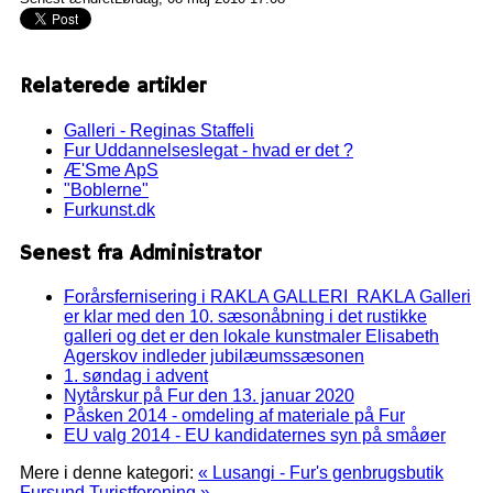
Relaterede artikler
Galleri - Reginas Staffeli
Fur Uddannelseslegat - hvad er det ?
Æ'Sme ApS
"Boblerne"
Furkunst.dk
Senest fra Administrator
Forårsfernisering i RAKLA GALLERI RAKLA Galleri
er klar med den 10. sæsonåbning i det rustikke
galleri og det er den lokale kunstmaler Elisabeth
Agerskov indleder jubilæumssæsonen
1. søndag i advent
Nytårskur på Fur den 13. januar 2020
Påsken 2014 - omdeling af materiale på Fur
EU valg 2014 - EU kandidaternes syn på småøer
Mere i denne kategori:
« Lusangi - Fur's genbrugsbutik
Fursund Turistforening »