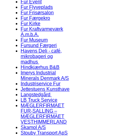
Fur Event
Fur Flyveplads
Fur Frisørsalon
Fur Færgekro
Fur Kirke
Fur Kraftvarmeværk
A.m.b.A.
Fur Museum
Fursund Færgeri
Havens Deli - café,
mikrobageri og
madhus
Hindkjærhus B&B
Imerys Industrial
Minerals Denmark A/S
Industriservice Fur
Jettestuens Kunsthave
Langstedgård
LB Truck Service
MÆGLERFIRMAET
FUR-SALLING –
MÆGLERFIRMAET
VESTHIMMERLAND
Skamol A/S
Stouby Transport ApS