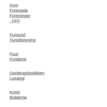
Furs
Forenede
Foreninger
- FFF
Fursund
Turistforening
Fuur
Fondene
Genbrugsbutikken
Lusangi
Koret
Boblerne