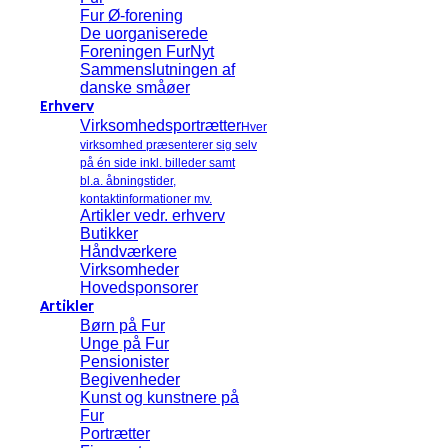
Fur Ø-forening
De uorganiserede
Foreningen FurNyt
Sammenslutningen af
danske småøer
Erhverv
Virksomhedsportrætter
Hver
virksomhed præsenterer sig selv
på én side inkl. billeder samt
bl.a. åbningstider,
kontaktinformationer mv.
Artikler vedr. erhverv
Butikker
Håndværkere
Virksomheder
Hovedsponsorer
Artikler
Børn på Fur
Unge på Fur
Pensionister
Begivenheder
Kunst og kunstnere på
Fur
Portrætter