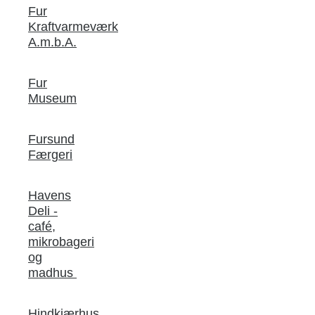
Fur
Kraftvarmeværk
A.m.b.A.
Fur
Museum
Fursund
Færgeri
Havens
Deli -
café,
mikrobageri
og
madhus
Hindkjærhus