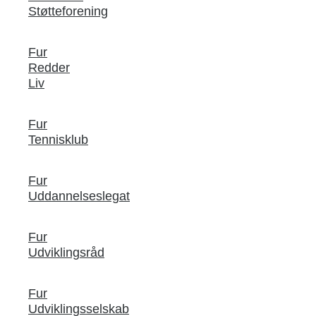
Støtteforening
Fur
Redder
Liv
Fur
Tennisklub
Fur
Uddannelseslegat
Fur
Udviklingsråd
Fur
Udviklingsselskab