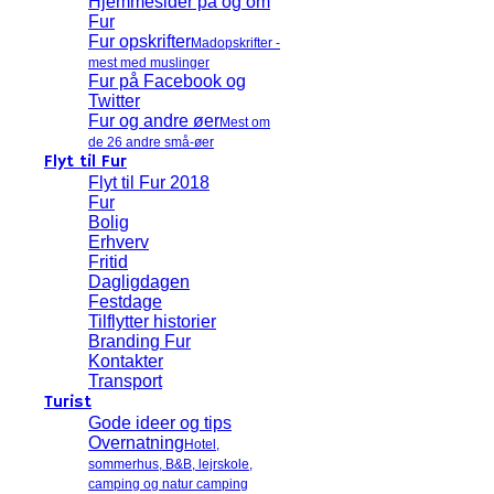
Hjemmesider på og om
Fur
Fur opskrifter
Madopskrifter -
mest med muslinger
Fur på Facebook og
Twitter
Fur og andre øer
Mest om
de 26 andre små-øer
Flyt til Fur
Flyt til Fur 2018
Fur
Bolig
Erhverv
Fritid
Dagligdagen
Festdage
Tilflytter historier
Branding Fur
Kontakter
Transport
Turist
Gode ideer og tips
Overnatning
Hotel,
sommerhus, B&B, lejrskole,
camping og natur camping