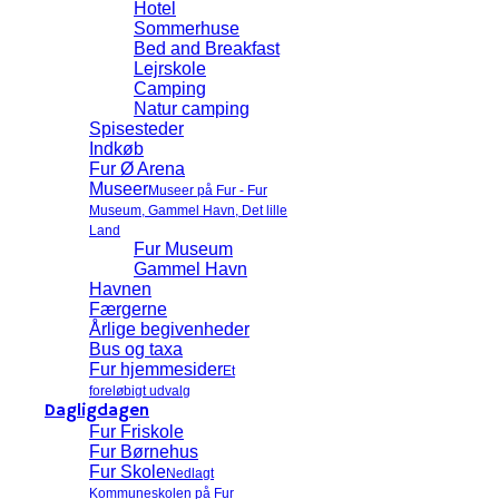
Hotel
Sommerhuse
Bed and Breakfast
Lejrskole
Camping
Natur camping
Spisesteder
Indkøb
Fur Ø Arena
Museer
Museer på Fur - Fur
Museum, Gammel Havn, Det lille
Land
Fur Museum
Gammel Havn
Havnen
Færgerne
Årlige begivenheder
Bus og taxa
Fur hjemmesider
Et
foreløbigt udvalg
Dagligdagen
Fur Friskole
Fur Børnehus
Fur Skole
Nedlagt
Kommuneskolen på Fur