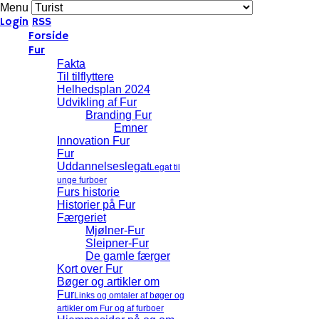
Menu
Login
RSS
Forside
Fur
Fakta
Til tilflyttere
Helhedsplan 2024
Udvikling af Fur
Branding Fur
Emner
Innovation Fur
Fur
Uddannelseslegat
Legat til
unge furboer
Furs historie
Historier på Fur
Færgeriet
Mjølner-Fur
Sleipner-Fur
De gamle færger
Kort over Fur
Bøger og artikler om
Fur
Links og omtaler af bøger og
artikler om Fur og af furboer