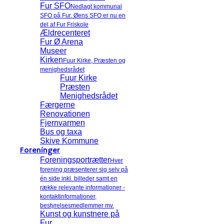
Fur SFO
Nedlagt kommunal
SFO på Fur. Øens SFO er nu en
del af Fur Friskole
Ældrecenteret
Fur Ø Arena
Museer
Kirken
Fuur Kirke, Præsten og
menighedsrådet
Fuur Kirke
Præsten
Menighedsrådet
Færgerne
Renovationen
Fjernvarmen
Bus og taxa
Skive Kommune
Foreninger
Foreningsportrætter
Hver
forening præsenterer sig selv på
én side inkl. billeder samt en
række relevante informationer -
kontaktinformationer,
bestyrelsesmedlemmer mv.
Kunst og kunstnere på
Fur