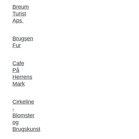
Breum
Turist
Aps
Brugsen
Fur
Cafe
På
Herrens
Mark
Cirkeline
-
Blomster
og
Brugskunst