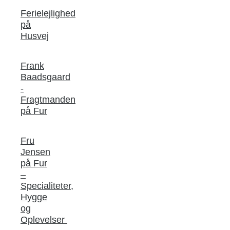
Ferielejlighed
på
Husvej
Frank
Baadsgaard
-
Fragtmanden
på Fur
Fru
Jensen
på Fur
–
Specialiteter,
Hygge
og
Oplevelser