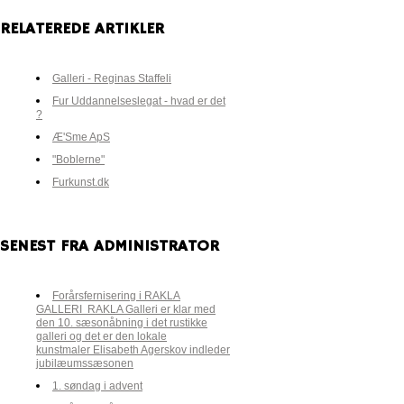
RELATEREDE ARTIKLER
Galleri - Reginas Staffeli
Fur Uddannelseslegat - hvad er det
?
Æ'Sme ApS
"Boblerne"
Furkunst.dk
SENEST FRA ADMINISTRATOR
Forårsfernisering i RAKLA
GALLERI RAKLA Galleri er klar med
den 10. sæsonåbning i det rustikke
galleri og det er den lokale
kunstmaler Elisabeth Agerskov indleder
jubilæumssæsonen
1. søndag i advent