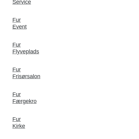
Service
Fur
Event
Fur
Flyveplads
Fur
Frisørsalon
Fur
Færgekro
Fur
Kirke