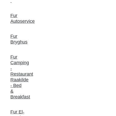
Fur
Autoservice
Fur
Bryghus
Fur
Camping
-
Restaurant
Raakilde
- Bed
&
Breakfast
Fur El-