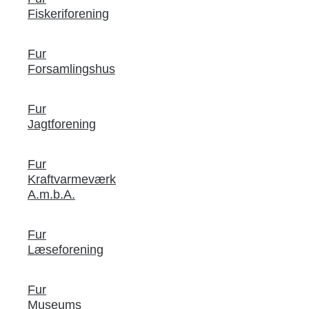
Fiskeriforening
Fur
Forsamlingshus
Fur
Jagtforening
Fur
Kraftvarmeværk
A.m.b.A.
Fur
Læseforening
Fur
Museums