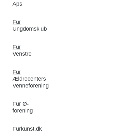
Aps
Fur
Ungdomsklub
Fur
Venstre
Fur
Ældrecenters
Venneforening
Fur Ø-
forening
Furkunst.dk