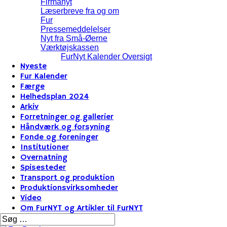
Firmanyt
Læserbreve fra og om
Fur
Pressemeddelelser
Nyt fra Små-Øerne
Værktøjskassen
FurNyt Kalender Oversigt
Nyeste
Fur Kalender
Færge
Helhedsplan 2024
Arkiv
Forretninger og gallerier
Håndværk og forsyning
Fonde og foreninger
Institutioner
Overnatning
Spisesteder
Transport og produktion
Produktionsvirksomheder
Video
Om FurNYT og Artikler til FurNYT