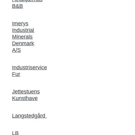
B&B
Imerys
Industrial
Minerals
Denmark
A/S
Industriservice
Fur
Jettestuens
Kunsthave
Langstedgård
LB