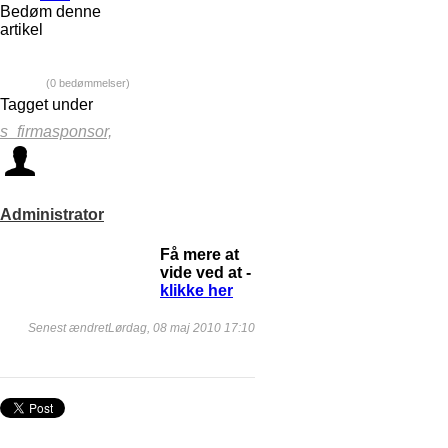
Bedøm denne
artikel
(0 bedømmelser)
Tagget under
s_firmasponsor,
Administrator
Få mere at
vide ved at -
klikke her
Senest ændretLørdag, 08 maj 2010 17:10