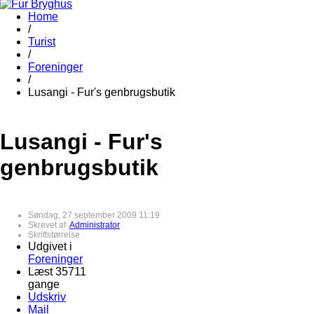
Home
/
Turist
/
Foreninger
/
Lusangi - Fur's genbrugsbutik
Lusangi - Fur's
genbrugsbutik
Søndag, 27 september 2009 11:19
Skrevet af
Administrator
Skriftstørrelse
Udgivet i
Foreninger
Læst 35711
gange
Udskriv
Mail