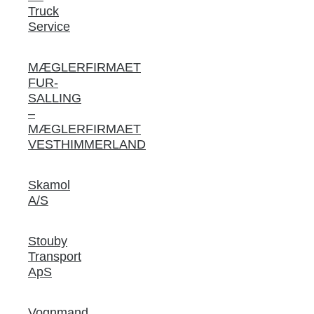
Truck
Service
MÆGLERFIRMAET
FUR-
SALLING
–
MÆGLERFIRMAET
VESTHIMMERLAND
Skamol
A/S
Stouby
Transport
ApS
Vognmand