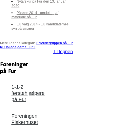
Nytårskur på Fur den 13. januar
2020
Påsken 2014 - omdeling af
materiale på Fur
EU valg 2014 - EU kandidaternes
syn på småøer
Mere i denne kategori:
« Nørklegruppen på Fur
KFUM-spejderne Fur »
Til toppen
Foreninger
på Fur
1-1-2
førstehjælpere
på Fur
Foreningen
Fiskerhuset