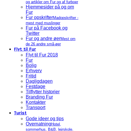
og artikler om Fur og af furboer
Hjemmesider på og om
Fur
Fur opskrifter
Madopskrifter -
mest med muslinger
Fur på Facebook og
Twitter
Fur og andre øer
Mest om
de 26 andre små-øer
Flyt til Fur
Flyt til Fur 2018
Fur
Bolig
Erhverv
Fritid
Dagligdagen
Festdage
Tilflytter historier
Branding Fur
Kontakter
Transport
Turist
Gode ideer og tips
Overnatning
Hotel,
sommerhus, B&B, lejrskole,