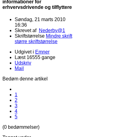
informationer for
erhvervsdrivende og tilflyttere
Søndag, 21 marts 2010
16:36
Skrevet af
Nederby@1
Skriftstørrelse
Mindre skrift
større skriftstørrelse
Udgivet i
Emner
Læst 16555 gange
Udskriv
Mail
Bedøm denne artikel
1
2
3
4
5
(0 bedømmelser)