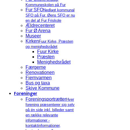
Kommuneskolen på Fur
Fur SFO
Nedlagt kommunal
SFO på Fur. Øens SFO er nu
en del af Fur Friskole
Ældrecenteret
Fur Ø Arena
Museer
Kirken
Fuur Kirke, Præsten
og menighedsrådet
Fuur Kirke
Præsten
Menighedsrådet
Færgerne
Renovationen
Fjernvarmen
Bus og taxa
Skive Kommune
Foreninger
Foreningsportrætter
Hver
forening præsenterer sig selv
på én side inkl. billeder samt
en række relevante
informationer -
kontaktinformationer,