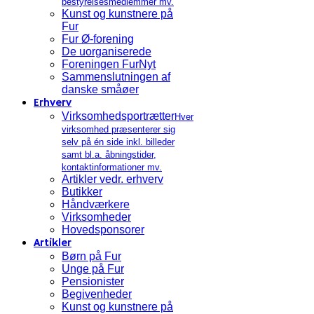
bestyrelsesmedlemmer mv.
Kunst og kunstnere på
Fur
Fur Ø-forening
De uorganiserede
Foreningen FurNyt
Sammenslutningen af
danske småøer
Erhverv
Virksomhedsportrætter
Hver
virksomhed præsenterer sig
selv på én side inkl. billeder
samt bl.a. åbningstider,
kontaktinformationer mv.
Artikler vedr. erhverv
Butikker
Håndværkere
Virksomheder
Hovedsponsorer
Artikler
Børn på Fur
Unge på Fur
Pensionister
Begivenheder
Kunst og kunstnere på