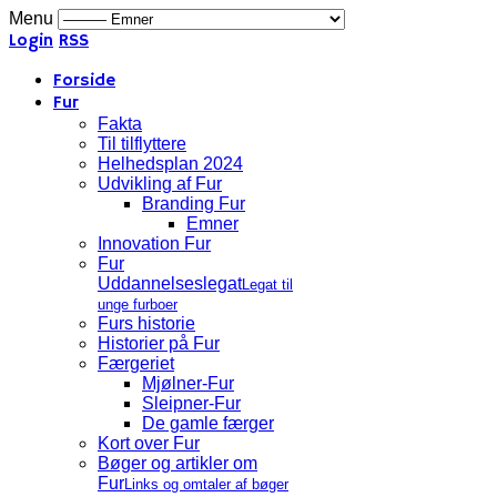
Menu
Login
RSS
Forside
Fur
Fakta
Til tilflyttere
Helhedsplan 2024
Udvikling af Fur
Branding Fur
Emner
Innovation Fur
Fur
Uddannelseslegat
Legat til
unge furboer
Furs historie
Historier på Fur
Færgeriet
Mjølner-Fur
Sleipner-Fur
De gamle færger
Kort over Fur
Bøger og artikler om
Fur
Links og omtaler af bøger