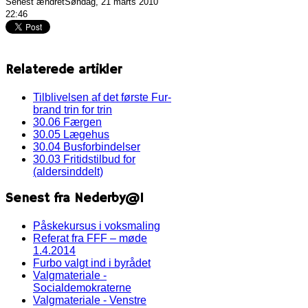
Senest ændretSøndag, 21 marts 2010
22:46
Relaterede artikler
Tilblivelsen af det første Fur-
brand trin for trin
30.06 Færgen
30.05 Lægehus
30.04 Busforbindelser
30.03 Fritidstilbud for
(aldersinddelt)
Senest fra Nederby@1
Påskekursus i voksmaling
Referat fra FFF – møde
1.4.2014
Furbo valgt ind i byrådet
Valgmateriale -
Socialdemokraterne
Valgmateriale - Venstre