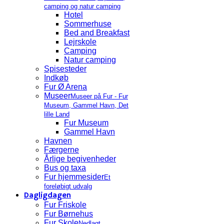
camping og natur camping
Hotel
Sommerhuse
Bed and Breakfast
Lejrskole
Camping
Natur camping
Spisesteder
Indkøb
Fur Ø Arena
Museer
Museer på Fur - Fur
Museum, Gammel Havn, Det
lille Land
Fur Museum
Gammel Havn
Havnen
Færgerne
Årlige begivenheder
Bus og taxa
Fur hjemmesider
Et
foreløbigt udvalg
Dagligdagen
Fur Friskole
Fur Børnehus
Fur Skole
Nedlagt