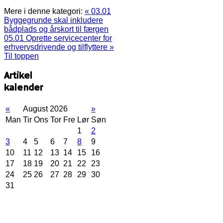
Mere i denne kategori:
« 03.01
Byggegrunde skal inkludere
bådplads og årskort til færgen
05.01 Oprette servicecenter for
erhvervsdrivende og tilflyttere »
Til toppen
Artikel
kalender
«
August 2026
»
Man
Tir
Ons
Tor
Fre
Lør
Søn
1
2
3
4
5
6
7
8
9
10
11
12
13
14
15
16
17
18
19
20
21
22
23
24
25
26
27
28
29
30
31