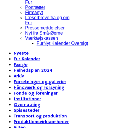
Fur
Portrætter
Firmanyt
Læserbreve fra og om
Fur
Pressemeddelelser
Nyt fra Små-Øerne
Værktøjskassen
FurNyt Kalender Oversigt
Nyeste
Fur Kalender
Færge
Helhedsplan 2024
Arkiv
Forretninger og gallerier
Håndværk og forsyning
Fonde og foreninger
Institutioner
Overnatning
Spisesteder
Transport og produktion
Produktionsvirksomheder
Video