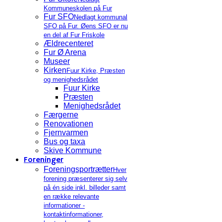
Kommuneskolen på Fur
Fur SFO
Nedlagt kommunal
SFO på Fur. Øens SFO er nu
en del af Fur Friskole
Ældrecenteret
Fur Ø Arena
Museer
Kirken
Fuur Kirke, Præsten
og menighedsrådet
Fuur Kirke
Præsten
Menighedsrådet
Færgerne
Renovationen
Fjernvarmen
Bus og taxa
Skive Kommune
Foreninger
Foreningsportrætter
Hver
forening præsenterer sig selv
på én side inkl. billeder samt
en række relevante
informationer -
kontaktinformationer,