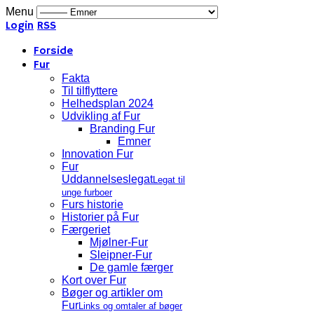
Menu
Login
RSS
Forside
Fur
Fakta
Til tilflyttere
Helhedsplan 2024
Udvikling af Fur
Branding Fur
Emner
Innovation Fur
Fur
Uddannelseslegat
Legat til
unge furboer
Furs historie
Historier på Fur
Færgeriet
Mjølner-Fur
Sleipner-Fur
De gamle færger
Kort over Fur
Bøger og artikler om
Fur
Links og omtaler af bøger