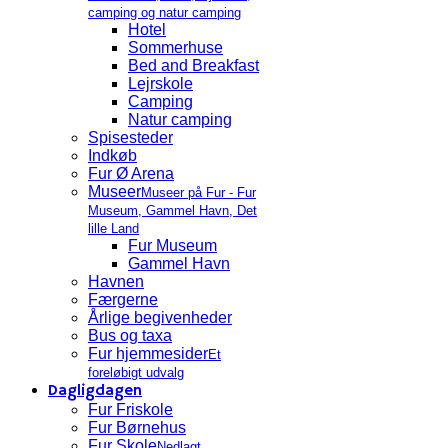
camping og natur camping
Hotel
Sommerhuse
Bed and Breakfast
Lejrskole
Camping
Natur camping
Spisesteder
Indkøb
Fur Ø Arena
Museer
Museer på Fur - Fur
Museum, Gammel Havn, Det
lille Land
Fur Museum
Gammel Havn
Havnen
Færgerne
Årlige begivenheder
Bus og taxa
Fur hjemmesider
Et
foreløbigt udvalg
Dagligdagen
Fur Friskole
Fur Børnehus
Fur Skole
Nedlagt