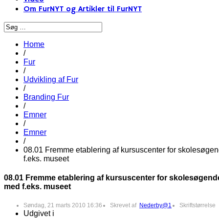
Om FurNYT og Artikler til FurNYT
Home
/
Fur
/
Udvikling af Fur
/
Branding Fur
/
Emner
/
Emner
/
08.01 Fremme etablering af kursuscenter for skolesøge
f.eks. museet
08.01 Fremme etablering af kursuscenter for skolesøgend
med f.eks. museet
Søndag, 21 marts 2010 16:36
Skrevet af
Nederby@1
Skriftstørrelse
Udgivet i