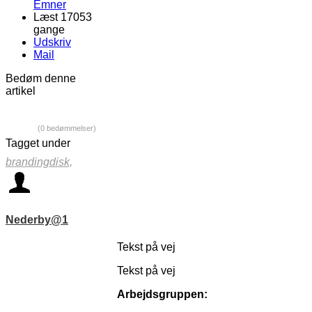
Emner
Læst 17053
gange
Udskriv
Mail
Bedøm denne
artikel
(0 bedømmelser)
Tagget under
brandingdisk,
Nederby@1
Tekst på vej
Tekst på vej
Arbejdsgruppen: