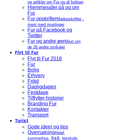
og artikler om Fur og af furboer
Hjemmesider på og om
Fur
Fur opskrifter
Madopskrifter -
mest med muslinger
Fur på Facebook og
Twitter
Fur og andre øer
Mest om
de 26 andre små-øer
Flyt til Fur
Flyt til Fur 2018
Fur
Bolig
Erhverv
Fritid
Dagligdagen
Festdage
Tilflytter historier
Branding Fur
Kontakter
Transport
Turist
Gode ideer og tips
Overnatning
Hotel,
sommerhus, B&B, lejrskole,