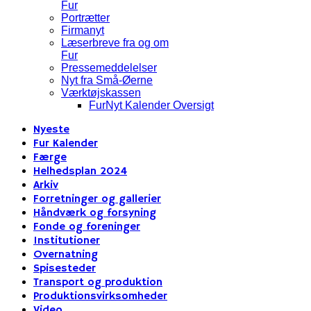
Fur
Portrætter
Firmanyt
Læserbreve fra og om
Fur
Pressemeddelelser
Nyt fra Små-Øerne
Værktøjskassen
FurNyt Kalender Oversigt
Nyeste
Fur Kalender
Færge
Helhedsplan 2024
Arkiv
Forretninger og gallerier
Håndværk og forsyning
Fonde og foreninger
Institutioner
Overnatning
Spisesteder
Transport og produktion
Produktionsvirksomheder
Video