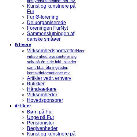
bestyrelsesmedlemmer mv.
Kunst og kunstnere på
Fur
Fur Ø-forening
De uorganiserede
Foreningen FurNyt
Sammenslutningen af
danske småøer
Erhverv
Virksomhedsportrætter
Hver
virksomhed præsenterer sig
selv på én side inkl. billeder
samt bl.a. åbningstider,
kontaktinformationer mv.
Artikler vedr. erhverv
Butikker
Håndværkere
Virksomheder
Hovedsponsorer
Artikler
Børn på Fur
Unge på Fur
Pensionister
Begivenheder
Kunst og kunstnere på