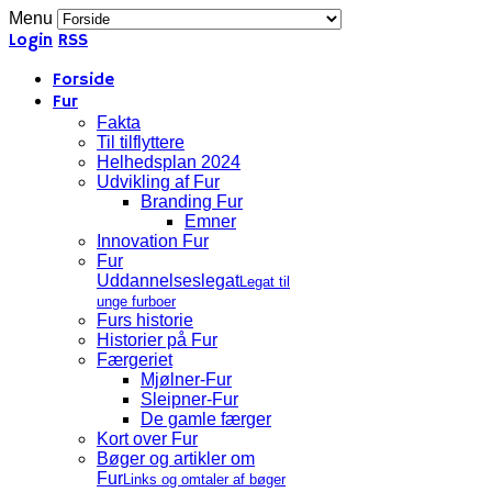
Menu
Login
RSS
Forside
Fur
Fakta
Til tilflyttere
Helhedsplan 2024
Udvikling af Fur
Branding Fur
Emner
Innovation Fur
Fur
Uddannelseslegat
Legat til
unge furboer
Furs historie
Historier på Fur
Færgeriet
Mjølner-Fur
Sleipner-Fur
De gamle færger
Kort over Fur
Bøger og artikler om
Fur
Links og omtaler af bøger