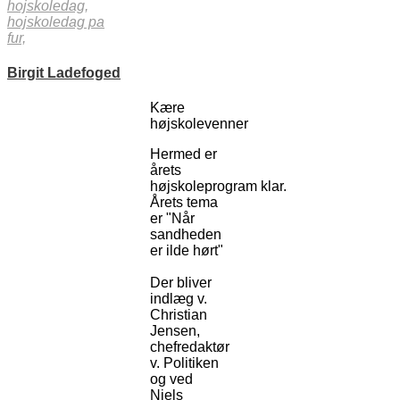
hojskoledag,
hojskoledag pa
fur,
Birgit Ladefoged
Kære
højskolevenner
Hermed er
årets
højskoleprogram klar.
Årets tema
er "Når
sandheden
er ilde hørt"
Der bliver
indlæg v.
Christian
Jensen,
chefredaktør
v. Politiken
og ved
Niels