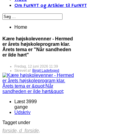
Om FurNYT og Artikler til FurNYT
Home
Kære højskolevenner - Hermed
er årets højskoleprogram klar.
Årets tema er "Når sandheden
er ilde hørt"
Fredag, 12 juni 2026 11:39
Skrevet af
Birgit Ladefoged
Læst 3999
gange
Udskriv
Tagget under
forside,
d_forside,