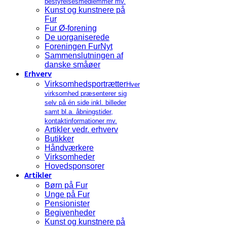
bestyrelsesmedlemmer mv.
Kunst og kunstnere på
Fur
Fur Ø-forening
De uorganiserede
Foreningen FurNyt
Sammenslutningen af
danske småøer
Erhverv
Virksomhedsportrætter
Hver
virksomhed præsenterer sig
selv på én side inkl. billeder
samt bl.a. åbningstider,
kontaktinformationer mv.
Artikler vedr. erhverv
Butikker
Håndværkere
Virksomheder
Hovedsponsorer
Artikler
Børn på Fur
Unge på Fur
Pensionister
Begivenheder
Kunst og kunstnere på