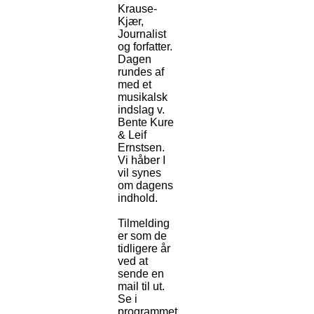
Krause-
Kjær,
Journalist
og forfatter.
Dagen
rundes af
med et
musikalsk
indslag v.
Bente Kure
& Leif
Ernstsen.
Vi håber I
vil synes
om dagens
indhold.
Tilmelding
er som de
tidligere år
ved at
sende en
mail til ut.
Se i
programmet.