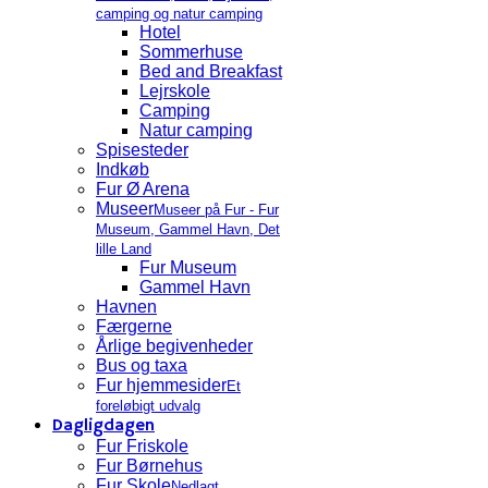
camping og natur camping
Hotel
Sommerhuse
Bed and Breakfast
Lejrskole
Camping
Natur camping
Spisesteder
Indkøb
Fur Ø Arena
Museer
Museer på Fur - Fur
Museum, Gammel Havn, Det
lille Land
Fur Museum
Gammel Havn
Havnen
Færgerne
Årlige begivenheder
Bus og taxa
Fur hjemmesider
Et
foreløbigt udvalg
Dagligdagen
Fur Friskole
Fur Børnehus
Fur Skole
Nedlagt