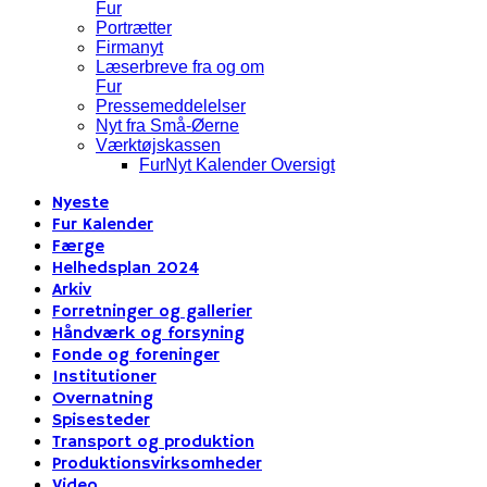
Fur
Portrætter
Firmanyt
Læserbreve fra og om
Fur
Pressemeddelelser
Nyt fra Små-Øerne
Værktøjskassen
FurNyt Kalender Oversigt
Nyeste
Fur Kalender
Færge
Helhedsplan 2024
Arkiv
Forretninger og gallerier
Håndværk og forsyning
Fonde og foreninger
Institutioner
Overnatning
Spisesteder
Transport og produktion
Produktionsvirksomheder
Video