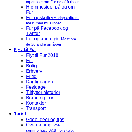
og artikler om Fur og af furboer
Hjemmesider på og om
Fur
Fur opskrifter
Madopskrifter -
mest med muslinger
Fur på Facebook og
Twitter
Fur og andre øer
Mest om
de 26 andre små-øer
Flyt til Fur
Flyt til Fur 2018
Fur
Bolig
Erhverv
Fritid
Dagligdagen
Festdage
Tilflytter historier
Branding Fur
Kontakter
Transport
Turist
Gode ideer og tips
Overnatning
Hotel,
sommerhus, B&B, lejrskole,