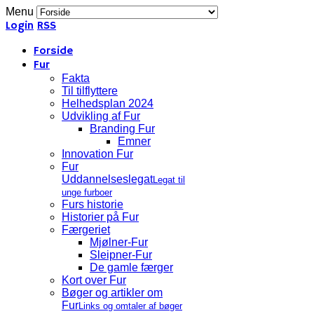
Menu
Login
RSS
Forside
Fur
Fakta
Til tilflyttere
Helhedsplan 2024
Udvikling af Fur
Branding Fur
Emner
Innovation Fur
Fur
Uddannelseslegat
Legat til
unge furboer
Furs historie
Historier på Fur
Færgeriet
Mjølner-Fur
Sleipner-Fur
De gamle færger
Kort over Fur
Bøger og artikler om
Fur
Links og omtaler af bøger