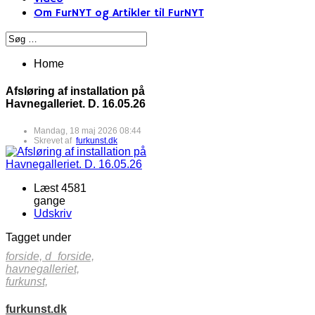
Om FurNYT og Artikler til FurNYT
Home
Afsløring af installation på
Havnegalleriet. D. 16.05.26
Mandag, 18 maj 2026 08:44
Skrevet af
furkunst.dk
Læst 4581
gange
Udskriv
Tagget under
forside,
d_forside,
havnegalleriet,
furkunst,
furkunst.dk