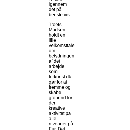
igennem
det på
bedste vis.
Troels
Madsen
holdt en
lille
velkomsttale
om
betydningen
af det
arbejde,
som
furkunst.dk
gør for at
fremme og
skabe
grobund for
den
kreative
aktivitet på
alle
niveauer på
Fur. Det