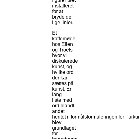
figurer blev
installeret
for at
bryde de
lige linier.
Et
kaffemøde
hos Ellen
og Troels
hvor vi
diskuterede
kunst, og
hvilke ord
der kan
sættes på
kunst. En
lang
liste med
ord blandt
andet
hentet i formålsformuleringen for Furku
blev
grundlaget
for