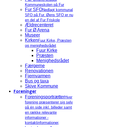
Kommuneskolen på Fur
Fur SFO
Nedlagt kommunal
SFO på Fur. Øens SFO er nu
en del af Fur Friskole
Ældrecenteret
Fur Ø Arena
Museer
Kirken
Fuur Kirke, Præsten
og menighedsrådet
Fuur Kirke
Præsten
Menighedsrådet
Færgerne
Renovationen
Fjernvarmen
Bus og taxa
Skive Kommune
Foreninger
Foreningsportrætter
Hver
forening præsenterer sig selv
på én side inkl. billeder samt
en række relevante
informationer -
kontaktinformationer,