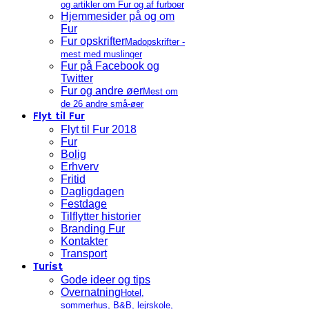
og artikler om Fur og af furboer
Hjemmesider på og om
Fur
Fur opskrifter
Madopskrifter -
mest med muslinger
Fur på Facebook og
Twitter
Fur og andre øer
Mest om
de 26 andre små-øer
Flyt til Fur
Flyt til Fur 2018
Fur
Bolig
Erhverv
Fritid
Dagligdagen
Festdage
Tilflytter historier
Branding Fur
Kontakter
Transport
Turist
Gode ideer og tips
Overnatning
Hotel,
sommerhus, B&B, lejrskole,