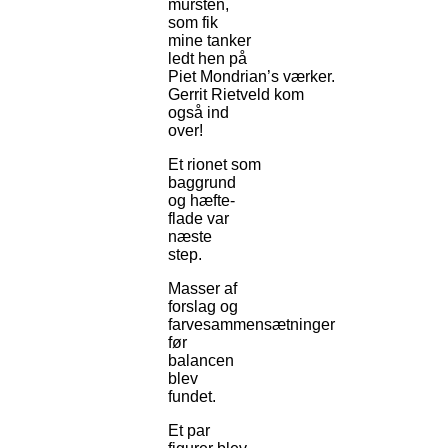
mursten,
som fik
mine tanker
ledt hen på
Piet Mondrian’s værker.
Gerrit Rietveld kom
også ind
over!
Et rionet som
baggrund
og hæfte-
flade var
næste
step.
Masser af
forslag og
farvesammensætninger
før
balancen
blev
fundet.
Et par