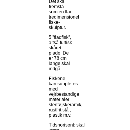
Det skal
fremstå
som en flad
tredimensionel
fiske-
skulptur.
5 ”fladfisk”,
altså furfisk
skåret i
plade. De
er 78 cm
lange skal
indgå.
Fiskene
kan suppleres
med
vejrbestandige
materialer:
stentøjskeramik,
rustfrit stål,
plastik m.v.
Tidshorisont:
skal