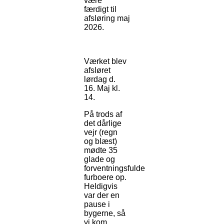
være
færdigt til
afsløring maj
2026.
Værket blev
afsløret
lørdag d.
16. Maj kl.
14.
På trods af
det dårlige
vejr (regn
og blæst)
mødte 35
glade og
forventningsfulde
furboere op.
Heldigvis
var der en
pause i
bygerne, så
vi kom