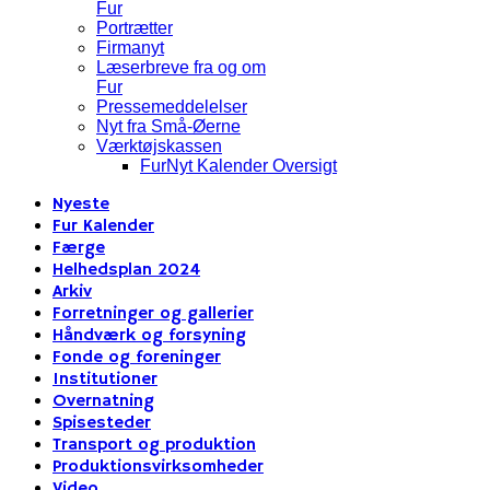
Fur
Portrætter
Firmanyt
Læserbreve fra og om
Fur
Pressemeddelelser
Nyt fra Små-Øerne
Værktøjskassen
FurNyt Kalender Oversigt
Nyeste
Fur Kalender
Færge
Helhedsplan 2024
Arkiv
Forretninger og gallerier
Håndværk og forsyning
Fonde og foreninger
Institutioner
Overnatning
Spisesteder
Transport og produktion
Produktionsvirksomheder
Video