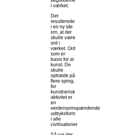
begreberne
i værket.
Det
resulterede
i en ny ide
om, at der
skulle være
ord i
værket. Ord
som er
basis for al
kunst. De
skulle
optræde på
flere sprog,
for
kunstnerisk
aktivitet er
en
verdensomspændende
udtryksform
i alle
civilisationer
Så var der