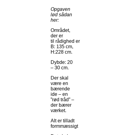
Opgaven
lød sådan
her:
Området,
der er
til rådighed er
B: 135 cm,
H:228 cm.
Dybde: 20
– 30 cm.
Der skal
være en
bærende
ide – en
”rød tråd” –
der bærer
værket.
Alt er tilladt
formmæssigt