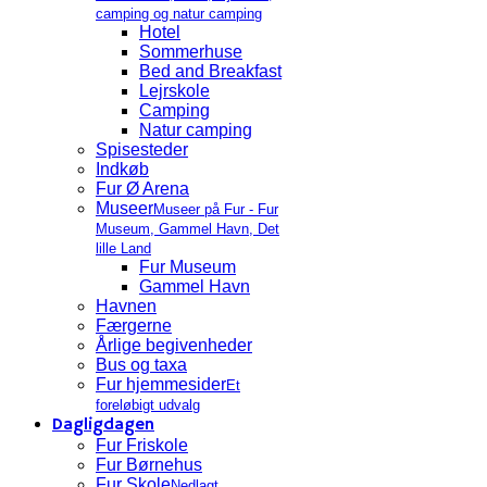
camping og natur camping
Hotel
Sommerhuse
Bed and Breakfast
Lejrskole
Camping
Natur camping
Spisesteder
Indkøb
Fur Ø Arena
Museer
Museer på Fur - Fur
Museum, Gammel Havn, Det
lille Land
Fur Museum
Gammel Havn
Havnen
Færgerne
Årlige begivenheder
Bus og taxa
Fur hjemmesider
Et
foreløbigt udvalg
Dagligdagen
Fur Friskole
Fur Børnehus
Fur Skole
Nedlagt