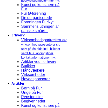
bestyrelsesmedlemmer mv.
Kunst og kunstnere på
Fur
Fur Ø-forening
De uorganiserede
Foreningen FurNyt
Sammenslutningen af
danske småøer
Erhverv
Virksomhedsportrætter
Hver
virksomhed præsenterer sig
selv på én side inkl. billeder
samt bl.a. åbningstider,
kontaktinformationer mv.
Artikler vedr. erhverv
Butikker
Håndværkere
Virksomheder
Hovedsponsorer
Artikler
Børn på Fur
Unge på Fur
Pensionister
Begivenheder
Kunst og kunstnere på