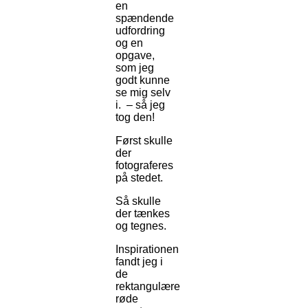
en
spændende
udfordring
og en
opgave,
som jeg
godt kunne
se mig selv
i. – så jeg
tog den!
Først skulle
der
fotograferes
på stedet.
Så skulle
der tænkes
og tegnes.
Inspirationen
fandt jeg i
de
rektangulære
røde