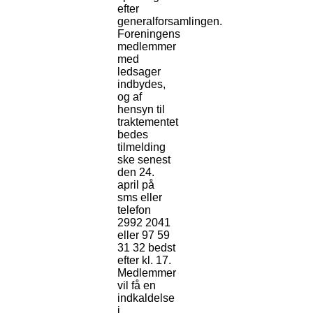
efter
generalforsamlingen.
Foreningens
medlemmer
med
ledsager
indbydes,
og af
hensyn til
traktementet
bedes
tilmelding
ske senest
den 24.
april på
sms eller
telefon
2992 2041
eller 97 59
31 32 bedst
efter kl. 17.
Medlemmer
vil få en
indkaldelse
i