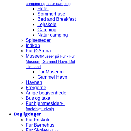
camping og natur camping
Hotel
Sommerhuse
Bed and Breakfast
Lejrskole
Camping
Natur camping
Spisesteder
Indkøb
Fur Ø Arena
Museer
Museer på Fur - Fur
Museum, Gammel Havn, Det
lille Land
Fur Museum
Gammel Havn
Havnen
Færgerne
Årlige begivenheder
Bus og taxa
Fur hjemmesider
Et
foreløbigt udvalg
Dagligdagen
Fur Friskole
Fur Børnehus
Fur Skole
Nedlagt