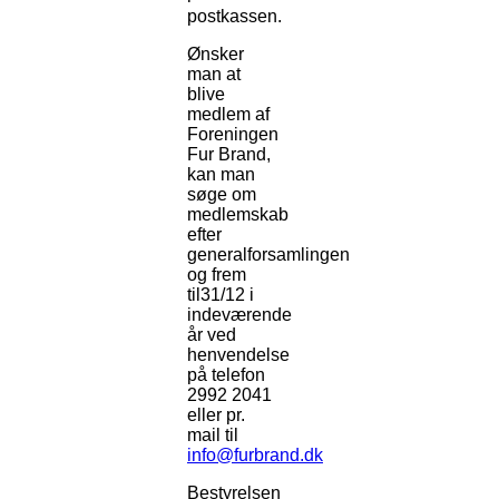
postkassen.
Ønsker
man at
blive
medlem af
Foreningen
Fur Brand,
kan man
søge om
medlemskab
efter
generalforsamlingen
og frem
til31/12 i
indeværende
år ved
henvendelse
på telefon
2992 2041
eller pr.
mail til
info@furbrand.dk
Bestyrelsen