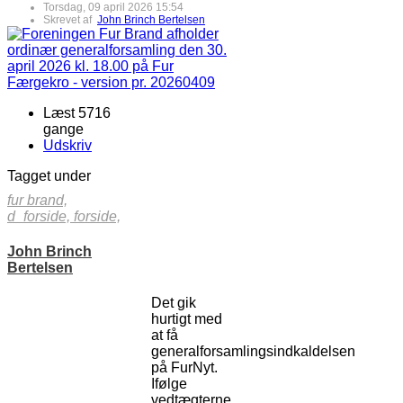
Torsdag, 09 april 2026 15:54
Skrevet af
John Brinch Bertelsen
Læst 5716
gange
Udskriv
Tagget under
fur brand,
d_forside,
forside,
John Brinch
Bertelsen
Det gik
hurtigt med
at få
generalforsamlingsindkaldelsen
på FurNyt.
Ifølge
vedtægterne