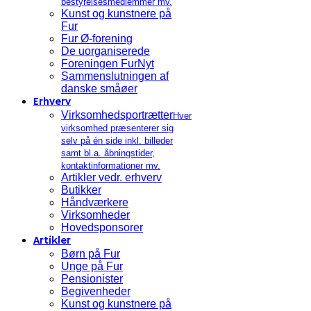
bestyrelsesmedlemmer mv.
Kunst og kunstnere på
Fur
Fur Ø-forening
De uorganiserede
Foreningen FurNyt
Sammenslutningen af
danske småøer
Erhverv
Virksomhedsportrætter
Hver
virksomhed præsenterer sig
selv på én side inkl. billeder
samt bl.a. åbningstider,
kontaktinformationer mv.
Artikler vedr. erhverv
Butikker
Håndværkere
Virksomheder
Hovedsponsorer
Artikler
Børn på Fur
Unge på Fur
Pensionister
Begivenheder
Kunst og kunstnere på