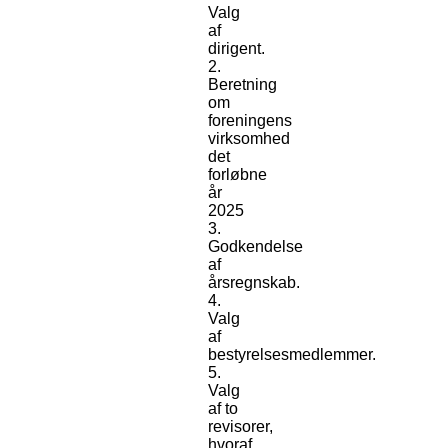
Valg
af
dirigent.
Beretning
om
foreningens
virksomhed
det
forløbne
år
2025
Godkendelse
af
årsregnskab.
Valg
af
bestyrelsesmedlemmer.
Valg
af to
revisorer,
hvoraf