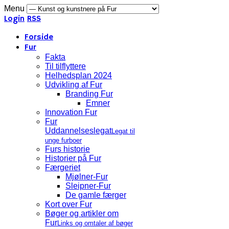
Menu
Login
RSS
Forside
Fur
Fakta
Til tilflyttere
Helhedsplan 2024
Udvikling af Fur
Branding Fur
Emner
Innovation Fur
Fur
Uddannelseslegat
Legat til
unge furboer
Furs historie
Historier på Fur
Færgeriet
Mjølner-Fur
Sleipner-Fur
De gamle færger
Kort over Fur
Bøger og artikler om
Fur
Links og omtaler af bøger