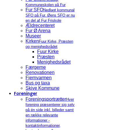
Kommuneskolen på Fur
Fur SFO
Nedlagt kommunal
SFO på Fur. Øens SFO er nu
en del af Fur Friskole
Ældrecenteret
Fur Ø Arena
Museer
Kirken
Fuur Kirke, Præsten
og menighedsrådet
Fuur Kirke
Præsten
Menighedsrådet
Færgerne
Renovationen
Fjernvarmen
Bus og taxa
Skive Kommune
Foreninger
Foreningsportrætter
Hver
forening præsenterer sig selv
på én side inkl. billeder samt
en række relevante
informationer -
kontaktinformationer,