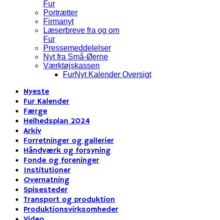
Fur
Portrætter
Firmanyt
Læserbreve fra og om
Fur
Pressemeddelelser
Nyt fra Små-Øerne
Værktøjskassen
FurNyt Kalender Oversigt
Nyeste
Fur Kalender
Færge
Helhedsplan 2024
Arkiv
Forretninger og gallerier
Håndværk og forsyning
Fonde og foreninger
Institutioner
Overnatning
Spisesteder
Transport og produktion
Produktionsvirksomheder
Video