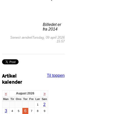
Billedet er
fra 2014
Senest ændretTorsdag, 09 april 2026
15:57
Artikel
Til toppen
kalender
«
»
August 2026
Man
Tir
Ons
Tor
Fre
Lør
Søn
2
1
3
6
4
5
7
8
9