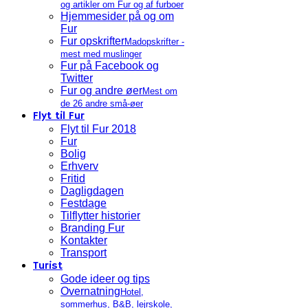
og artikler om Fur og af furboer
Hjemmesider på og om
Fur
Fur opskrifter
Madopskrifter -
mest med muslinger
Fur på Facebook og
Twitter
Fur og andre øer
Mest om
de 26 andre små-øer
Flyt til Fur
Flyt til Fur 2018
Fur
Bolig
Erhverv
Fritid
Dagligdagen
Festdage
Tilflytter historier
Branding Fur
Kontakter
Transport
Turist
Gode ideer og tips
Overnatning
Hotel,
sommerhus, B&B, lejrskole,