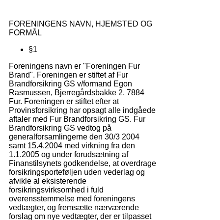
FORENINGENS NAVN, HJEMSTED OG
FORMÅL
§1
Foreningens navn er "Foreningen Fur
Brand". Foreningen er stiftet af Fur
Brandforsikring GS v/formand Egon
Rasmussen, Bjerregårdsbakke 2, 7884
Fur. Foreningen er stiftet efter at
Provinsforsikring har opsagt alle indgåede
aftaler med Fur Brandforsikring GS. Fur
Brandforsikring GS vedtog på
generalforsamlingerne den 30/3 2004
samt 15.4.2004 med virkning fra den
1.1.2005 og under forudsætning af
Finanstilsynets godkendelse, at overdrage
forsikringsporteføljen uden vederlag og
afvikle al eksisterende
forsikringsvirksomhed i fuld
overensstemmelse med foreningens
vedtægter, og fremsætte nærværende
forslag om nye vedtægter, der er tilpasset