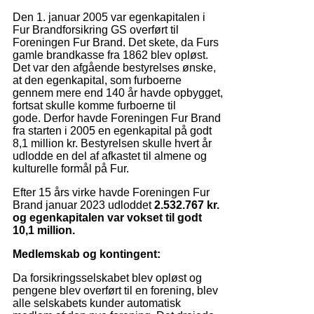
Den 1. januar 2005 var egenkapitalen i
Fur Brandforsikring GS overført til
Foreningen Fur Brand. Det skete, da Furs
gamle brandkasse fra 1862 blev opløst.
Det var den afgående bestyrelses ønske,
at den egenkapital, som furboerne
gennem mere end 140 år havde opbygget,
fortsat skulle komme furboerne til
gode. Derfor havde Foreningen Fur Brand
fra starten i 2005 en egenkapital på godt
8,1 million kr. Bestyrelsen skulle hvert år
udlodde en del af afkastet til almene og
kulturelle formål på Fur.
Efter 15 års virke havde Foreningen Fur
Brand januar 2023 udloddet
2.532.767 kr.
og egenkapitalen var vokset til godt
10,1 million.
Medlemskab og kontingent:
Da forsikringsselskabet blev opløst og
pengene blev overført til en forening, blev
alle selskabets kunder automatisk