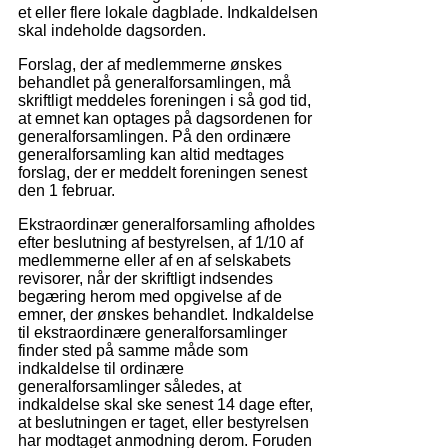
et eller flere lokale dagblade. Indkaldelsen
skal indeholde dagsorden.
Forslag, der af medlemmerne ønskes
behandlet på generalforsamlingen, må
skriftligt meddeles foreningen i så god tid,
at emnet kan optages på dagsordenen for
generalforsamlingen. På den ordinære
generalforsamling kan altid medtages
forslag, der er meddelt foreningen senest
den 1 februar.
Ekstraordinær generalforsamling afholdes
efter beslutning af bestyrelsen, af 1/10 af
medlemmerne eller af en af selskabets
revisorer, når der skriftligt indsendes
begæring herom med opgivelse af de
emner, der ønskes behandlet. Indkaldelse
til ekstraordinære generalforsamlinger
finder sted på samme måde som
indkaldelse til ordinære
generalforsamlinger således, at
indkaldelse skal ske senest 14 dage efter,
at beslutningen er taget, eller bestyrelsen
har modtaget anmodning derom. Foruden