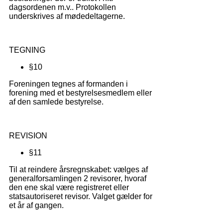
dagsordenen m.v.. Protokollen
underskrives af mødedeltagerne.
TEGNING
§10
Foreningen tegnes af formanden i
forening med et bestyrelsesmedlem eller
af den samlede bestyrelse.
REVISION
§11
Til at reindere årsregnskabet: vælges af
generalforsamlingen 2 revisorer, hvoraf
den ene skal være registreret eller
statsautoriseret revisor. Valget gælder for
et år af gangen.