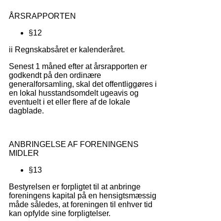
ÅRSRAPPORTEN
§12
ii Regnskabsåret er kalenderåret.
Senest 1 måned efter at årsrapporten er
godkendt på den ordinære
generalforsamling, skal det offentliggøres i
en lokal husstandsomdelt ugeavis og
eventuelt i et eller flere af de lokale
dagblade.
ANBRINGELSE AF FORENINGENS
MIDLER
§13
Bestyrelsen er forpligtet til at anbringe
foreningens kapital på en hensigtsmæssig
måde således, at foreningen til enhver tid
kan opfylde sine forpligtelser.