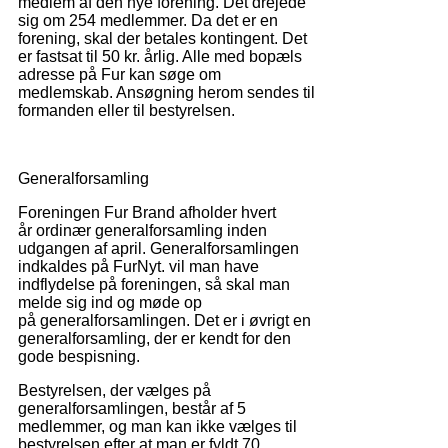
medlem af den nye forening. Det drejede
sig om 254 medlemmer. Da det er en
forening, skal der betales kontingent. Det
er fastsat til 50 kr. årlig. Alle med bopæls
adresse på Fur kan søge om
medlemskab. Ansøgning herom sendes til
formanden eller til bestyrelsen.
Generalforsamling
Foreningen Fur Brand afholder hvert
år ordinær generalforsamling inden
udgangen af april. Generalforsamlingen
indkaldes på FurNyt. vil man have
indflydelse på foreningen, så skal man
melde sig ind og møde op
på generalforsamlingen. Det er i øvrigt en
generalforsamling, der er kendt for den
gode bespisning.
Bestyrelsen, der vælges på
generalforsamlingen, består af 5
medlemmer, og man kan ikke vælges til
bestyrelsen efter at man er fyldt 70