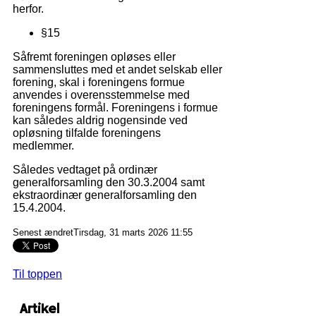
herfor.
§15
Såfremt foreningen opløses eller
sammensluttes med et andet selskab eller
forening, skal i
foreningens formue
anvendes i overensstemmelse med
foreningens formål. Foreningens i
formue
kan således aldrig nogensinde ved
opløsning tilfalde foreningens
medlemmer.
Således vedtaget på ordinær
generalforsamling den 30.3.2004 samt
ekstraordinær gene
ralforsamling den
15.4.2004.
Senest ændretTirsdag, 31 marts 2026 11:55
Til toppen
Artikel