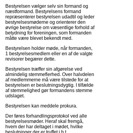
Bestyrelsen vælger selv sin formand og
næstformand. Bestyrelsens formand
repræsenterer bestyrelsen udadtil og leder
bestyrelsesmøderne og orienterer den
øvrige bestyrelse om væsentlige forhold af
betydning for foreningen, som formanden
måtte være blevet bekendt med.
Bestyrelsen holder møde, når formanden,
1 bestyrelsesmedlem eller en af de valgte
revisorer begærer dette.
Bestyrelsen træffer sin afgørelse ved
almindelig stemmeflerhed. Over halvdelen
af medlemmerne må være tilstede for at
bestyrelsen er beslutningsdygtig. I tilfælde
af stemmelighed gør formandens stemme
udslaget.
Bestyrelsen kan meddele prokura.
Der føres forhandlingsprotokol ved alle
bestyrelsesmøder. Heraf skal fremgå,
hvem der har deltaget i mødet, hvilke
beslutninger der er truffet i h.t.