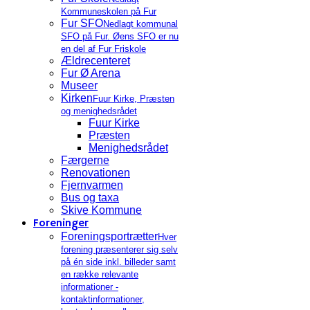
Kommuneskolen på Fur
Fur SFO
Nedlagt kommunal
SFO på Fur. Øens SFO er nu
en del af Fur Friskole
Ældrecenteret
Fur Ø Arena
Museer
Kirken
Fuur Kirke, Præsten
og menighedsrådet
Fuur Kirke
Præsten
Menighedsrådet
Færgerne
Renovationen
Fjernvarmen
Bus og taxa
Skive Kommune
Foreninger
Foreningsportrætter
Hver
forening præsenterer sig selv
på én side inkl. billeder samt
en række relevante
informationer -
kontaktinformationer,