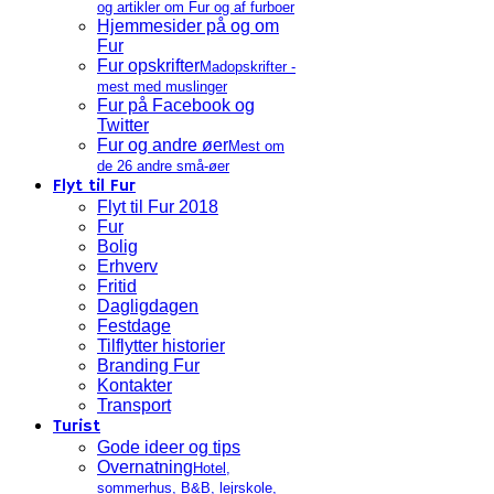
og artikler om Fur og af furboer
Hjemmesider på og om
Fur
Fur opskrifter
Madopskrifter -
mest med muslinger
Fur på Facebook og
Twitter
Fur og andre øer
Mest om
de 26 andre små-øer
Flyt til Fur
Flyt til Fur 2018
Fur
Bolig
Erhverv
Fritid
Dagligdagen
Festdage
Tilflytter historier
Branding Fur
Kontakter
Transport
Turist
Gode ideer og tips
Overnatning
Hotel,
sommerhus, B&B, lejrskole,