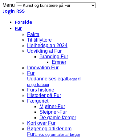
Menu
Login
RSS
Forside
Fur
Fakta
Til tilflyttere
Helhedsplan 2024
Udvikling af Fur
Branding Fur
Emner
Innovation Fur
Fur
Uddannelseslegat
Legat til
unge furboer
Furs historie
Historier på Fur
Færgeriet
Mjølner-Fur
Sleipner-Fur
De gamle færger
Kort over Fur
Bøger og artikler om
Fur
Links og omtaler af bøger