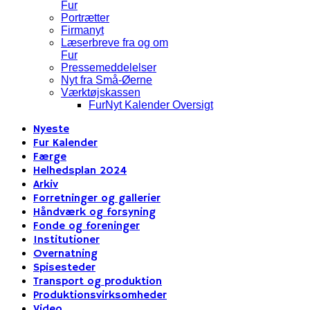
Fur
Portrætter
Firmanyt
Læserbreve fra og om
Fur
Pressemeddelelser
Nyt fra Små-Øerne
Værktøjskassen
FurNyt Kalender Oversigt
Nyeste
Fur Kalender
Færge
Helhedsplan 2024
Arkiv
Forretninger og gallerier
Håndværk og forsyning
Fonde og foreninger
Institutioner
Overnatning
Spisesteder
Transport og produktion
Produktionsvirksomheder
Video