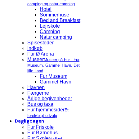
camping og natur camping
Hotel
Sommerhuse
Bed and Breakfast
Lejrskole
Camping
Natur camping
Spisesteder
Indkøb
Fur Ø Arena
Museer
Museer på Fur - Fur
Museum, Gammel Havn, Det
lille Land
Fur Museum
Gammel Havn
Havnen
Færgerne
Årlige begivenheder
Bus og taxa
Fur hjemmesider
Et
foreløbigt udvalg
Dagligdagen
Fur Friskole
Fur Børnehus
Fur Skole
Nedlagt