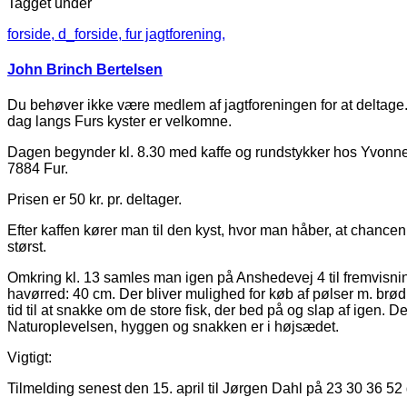
Tagget under
forside,
d_forside,
fur jagtforening,
John Brinch Bertelsen
Du behøver ikke være medlem af jagtforeningen for at deltage. 
dag langs Furs kyster er velkomne.
Dagen begynder kl. 8.30 med kaffe og rundstykker hos Yvonn
7884 Fur.
Prisen er 50 kr. pr. deltager.
Efter kaffen kører man til den kyst, hvor man håber, at chance
størst.
Omkring kl. 13 samles man igen på Anshedevej 4 til fremvisni
havørred: 40 cm. Der bliver mulighed for køb af pølser m. brød
tid til at snakke om de store fisk, der bed på og slap af igen. D
Naturoplevelsen, hyggen og snakken er i højsædet.
Vigtigt:
Tilmelding senest den 15. april til Jørgen Dahl på 23 30 36 52