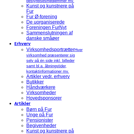
bestyrelsesmedlemmer mv.
Kunst og kunstnere på
Fur
Fur Ø-forening
De uorganiserede
Foreningen FurNyt
Sammenslutningen af
danske småøer
Erhverv
Virksomhedsportrætter
Hver
virksomhed præsenterer sig
selv på én side inkl. billeder
samt bl.a. åbningstider,
kontaktinformationer mv.
Artikler vedr. erhverv
Butikker
Håndværkere
Virksomheder
Hovedsponsorer
Artikler
Børn på Fur
Unge på Fur
Pensionister
Begivenheder
Kunst og kunstnere på