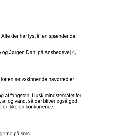
Alle der har lyst til en spændende
e og Jørgen Dahl på Anshedevej 4,
n for en sølvskinnende havørred er
ng af fangsten. Husk mindstemålet for
, øl og vand, så der bliver også god
et er ikke en konkurrence.
 gerne på sms.