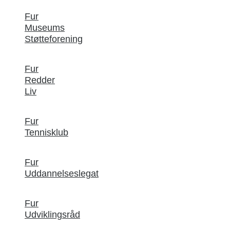
Fur
Museums
Støtteforening
Fur
Redder
Liv
Fur
Tennisklub
Fur
Uddannelseslegat
Fur
Udviklingsråd