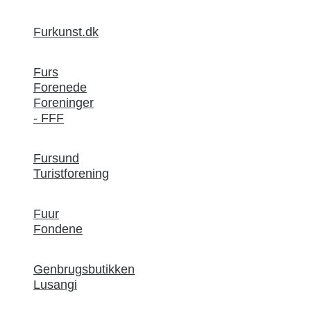
Furkunst.dk
Furs
Forenede
Foreninger
- FFF
Fursund
Turistforening
Fuur
Fondene
Genbrugsbutikken
Lusangi