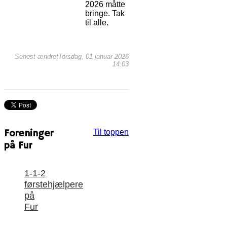
2026 måtte
bringe. Tak
til alle.
Senest ændretTorsdag, 01 januar 2026
14:03
Foreninger
Til toppen
på Fur
1-1-2
førstehjælpere
på
Fur