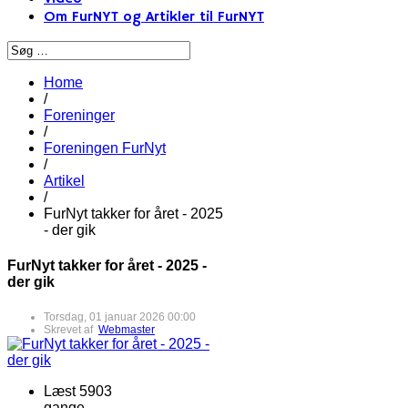
Om FurNYT og Artikler til FurNYT
Home
/
Foreninger
/
Foreningen FurNyt
/
Artikel
/
FurNyt takker for året - 2025
- der gik
FurNyt takker for året - 2025 -
der gik
Torsdag, 01 januar 2026 00:00
Skrevet af
Webmaster
Læst 5903
gange