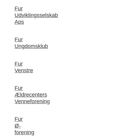
Fur
Udviklingsselskab
Aps
Fur
Ungdomsklub
Fur
Venstre
Fur
Ældrecenters
Venneforening
Fur
Ø-
forening