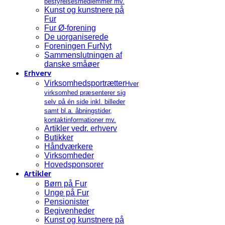
bestyrelsesmedlemmer mv.
Kunst og kunstnere på
Fur
Fur Ø-forening
De uorganiserede
Foreningen FurNyt
Sammenslutningen af
danske småøer
Erhverv
Virksomhedsportrætter
Hver
virksomhed præsenterer sig
selv på én side inkl. billeder
samt bl.a. åbningstider,
kontaktinformationer mv.
Artikler vedr. erhverv
Butikker
Håndværkere
Virksomheder
Hovedsponsorer
Artikler
Børn på Fur
Unge på Fur
Pensionister
Begivenheder
Kunst og kunstnere på