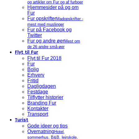
og artikler om Fur og af furboer
Hjemmesider på og om
Fur
Fur opskrifter
Madopskrifter -
mest med muslinger
Fur på Facebook og
Twitter
Fur og andre øer
Mest om
de 26 andre små-øer
Flyt til Fur
Flyt til Fur 2018
Fur
Bolig
Erhverv
Fritid
Dagligdagen
Festdage
Tilflytter historier
Branding Fur
Kontakter
Transport
Turist
Gode ideer og tips
Overnatning
Hotel,
sommerhus, B&B, lejrskole,