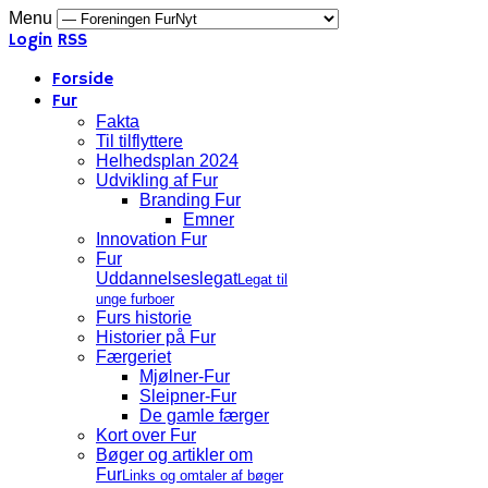
Menu
Login
RSS
Forside
Fur
Fakta
Til tilflyttere
Helhedsplan 2024
Udvikling af Fur
Branding Fur
Emner
Innovation Fur
Fur
Uddannelseslegat
Legat til
unge furboer
Furs historie
Historier på Fur
Færgeriet
Mjølner-Fur
Sleipner-Fur
De gamle færger
Kort over Fur
Bøger og artikler om
Fur
Links og omtaler af bøger