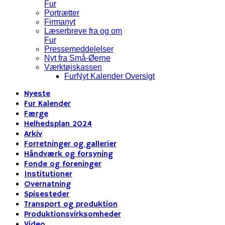
Fur
Portrætter
Firmanyt
Læserbreve fra og om
Fur
Pressemeddelelser
Nyt fra Små-Øerne
Værktøjskassen
FurNyt Kalender Oversigt
Nyeste
Fur Kalender
Færge
Helhedsplan 2024
Arkiv
Forretninger og gallerier
Håndværk og forsyning
Fonde og foreninger
Institutioner
Overnatning
Spisesteder
Transport og produktion
Produktionsvirksomheder
Video