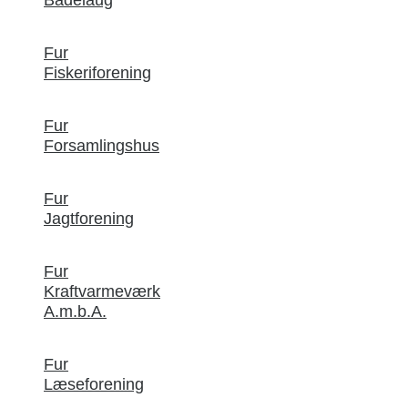
Fur
Fiskeriforening
Fur
Forsamlingshus
Fur
Jagtforening
Fur
Kraftvarmeværk
A.m.b.A.
Fur
Læseforening