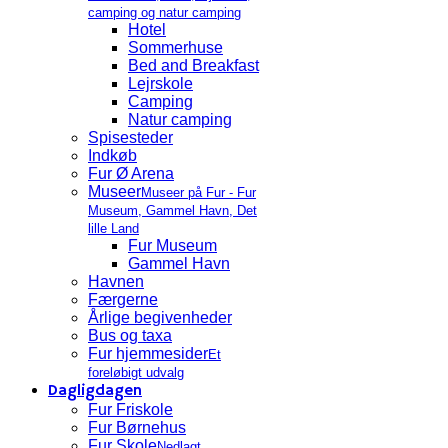
camping og natur camping
Hotel
Sommerhuse
Bed and Breakfast
Lejrskole
Camping
Natur camping
Spisesteder
Indkøb
Fur Ø Arena
Museer
Museer på Fur - Fur
Museum, Gammel Havn, Det
lille Land
Fur Museum
Gammel Havn
Havnen
Færgerne
Årlige begivenheder
Bus og taxa
Fur hjemmesider
Et
foreløbigt udvalg
Dagligdagen
Fur Friskole
Fur Børnehus
Fur Skole
Nedlagt