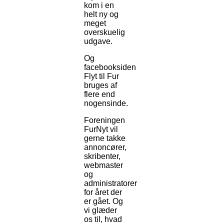
kom i en
helt ny og
meget
overskuelig
udgave.
Og
facebooksiden
Flyt til Fur
bruges af
flere end
nogensinde.
Foreningen
FurNyt vil
gerne takke
annoncører,
skribenter,
webmaster
og
administratorer
for året der
er gået. Og
vi glæder
os til, hvad