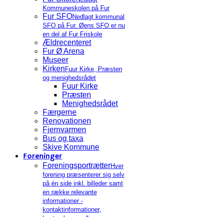
Kommuneskolen på Fur
Fur SFO
Nedlagt kommunal
SFO på Fur. Øens SFO er nu
en del af Fur Friskole
Ældrecenteret
Fur Ø Arena
Museer
Kirken
Fuur Kirke, Præsten
og menighedsrådet
Fuur Kirke
Præsten
Menighedsrådet
Færgerne
Renovationen
Fjernvarmen
Bus og taxa
Skive Kommune
Foreninger
Foreningsportrætter
Hver
forening præsenterer sig selv
på én side inkl. billeder samt
en række relevante
informationer -
kontaktinformationer,