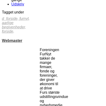
Udskriv
Tagget under
d_forside,
furnyt,
aarlige
begivenheder,
forside,
Webmaster
Foreningen
FurNyt
takker de
mange
firmaer,
fonde og
foreninger,
der giver
økonomi til
at drive
Furs største
udstillingsvindue
og
nyhedsmedie.