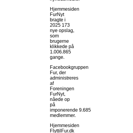
Hjemmesiden
FurNyt
bragte i
2025 173
nye opslag,
som
brugerne
klikkede på
1.006.865
gange.
Facebookgruppen
Fur, der
administreres
af
Foreningen
FurNyt,
nåede op
på
imponerende 9.685
medlemmer.
Hjemmesiden
FlyttilFur.dk