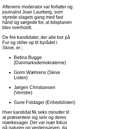
Aftenens moderator var forfatter og
journalist Joan Laurberg, som
styrede slagets gang med fast
hånd og sørgede for, at tidsplanen
blev overholdt.
De fire kandidater, der alle bor på
Fur og stiller op til byrådet i
Skive, er ;
Betina Bugge
(Danmarksdemokraterne)
Gorm Wæhrens (Skive
Listen)
Jørgen Christiansen
(Venstre)
Sune Foldager (Enhedslisten)
Hver kandidat fik seks minutter til
at præsentere sig selv og deres
mærkesager. Der var især fokus
på naturen og verdensarven, da