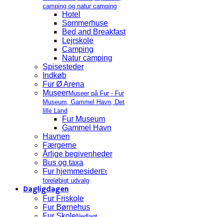
camping og natur camping
Hotel
Sommerhuse
Bed and Breakfast
Lejrskole
Camping
Natur camping
Spisesteder
Indkøb
Fur Ø Arena
Museer
Museer på Fur - Fur
Museum, Gammel Havn, Det
lille Land
Fur Museum
Gammel Havn
Havnen
Færgerne
Årlige begivenheder
Bus og taxa
Fur hjemmesider
Et
foreløbigt udvalg
Dagligdagen
Fur Friskole
Fur Børnehus
Fur Skole
Nedlagt