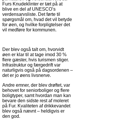
Furs Knudeklinter er tæt på at
blive en del af UNESCO’s
verdensarvsliste. Det førte til
spørgsmål om, hvad det vil betyde
for øen, og hvilke forpligtelser det
vil medføre for kommunen.
Der blev også talt om, hvorvidt
øen er klar til at tage imod 30 %
flere gæster, hvis turismen stiger.
Infrastruktur og færgedrift var
naturligvis også på dagsordenen –
det er jo øens livsnerve.
Andre emner, der blev drøftet, var
behovet for seniorboliger og flere
boligtyper, samt hvordan man kan
bevare den sidste rest af moleret
på Fur. Kvaliteten af drikkevandet
blev også nævnt – heldigvis er
den god.