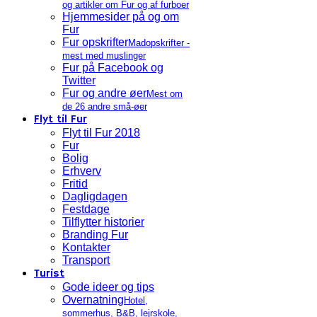
og artikler om Fur og af furboer
Hjemmesider på og om
Fur
Fur opskrifter
Madopskrifter -
mest med muslinger
Fur på Facebook og
Twitter
Fur og andre øer
Mest om
de 26 andre små-øer
Flyt til Fur
Flyt til Fur 2018
Fur
Bolig
Erhverv
Fritid
Dagligdagen
Festdage
Tilflytter historier
Branding Fur
Kontakter
Transport
Turist
Gode ideer og tips
Overnatning
Hotel,
sommerhus, B&B, lejrskole,