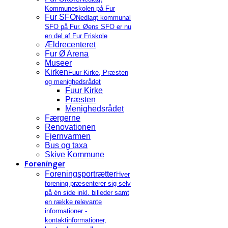
Kommuneskolen på Fur
Fur SFO
Nedlagt kommunal
SFO på Fur. Øens SFO er nu
en del af Fur Friskole
Ældrecenteret
Fur Ø Arena
Museer
Kirken
Fuur Kirke, Præsten
og menighedsrådet
Fuur Kirke
Præsten
Menighedsrådet
Færgerne
Renovationen
Fjernvarmen
Bus og taxa
Skive Kommune
Foreninger
Foreningsportrætter
Hver
forening præsenterer sig selv
på én side inkl. billeder samt
en række relevante
informationer -
kontaktinformationer,