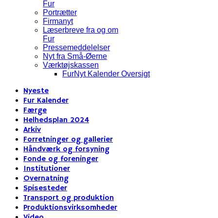
Fur
Portrætter
Firmanyt
Læserbreve fra og om
Fur
Pressemeddelelser
Nyt fra Små-Øerne
Værktøjskassen
FurNyt Kalender Oversigt
Nyeste
Fur Kalender
Færge
Helhedsplan 2024
Arkiv
Forretninger og gallerier
Håndværk og forsyning
Fonde og foreninger
Institutioner
Overnatning
Spisesteder
Transport og produktion
Produktionsvirksomheder
Video