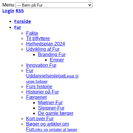
Menu
Login
RSS
Forside
Fur
Fakta
Til tilflyttere
Helhedsplan 2024
Udvikling af Fur
Branding Fur
Emner
Innovation Fur
Fur
Uddannelseslegat
Legat til
unge furboer
Furs historie
Historier på Fur
Færgeriet
Mjølner-Fur
Sleipner-Fur
De gamle færger
Kort over Fur
Bøger og artikler om
Fur
Links og omtaler af bøger