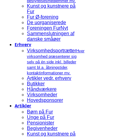
bestyrelsesmedlemmer mv.
Kunst og kunstnere på
Fur
Fur Ø-forening
De uorganiserede
Foreningen FurNyt
Sammenslutningen af
danske småøer
Erhverv
Virksomhedsportrætter
Hver
virksomhed præsenterer sig
selv på én side inkl. billeder
samt bl.a. åbningstider,
kontaktinformationer mv.
Artikler vedr. erhverv
Butikker
Håndværkere
Virksomheder
Hovedsponsorer
Artikler
Børn på Fur
Unge på Fur
Pensionister
Begivenheder
Kunst og kunstnere på