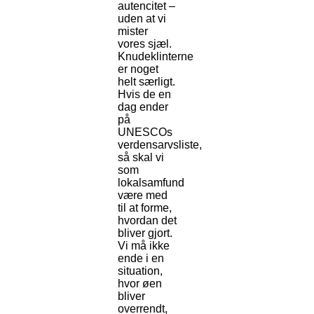
autencitet –
uden at vi
mister
vores sjæl.
Knudeklinterne
er noget
helt særligt.
Hvis de en
dag ender
på
UNESCOs
verdensarvsliste,
så skal vi
som
lokalsamfund
være med
til at forme,
hvordan det
bliver gjort.
Vi må ikke
ende i en
situation,
hvor øen
bliver
overrendt,