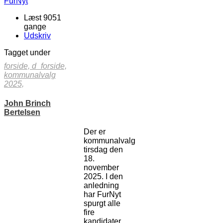
Læst 9051
gange
Udskriv
Tagget under
forside,
d_forside,
kommunalvalg
2025,
John Brinch
Bertelsen
Der er
kommunalvalg
tirsdag den
18.
november
2025. I den
anledning
har FurNyt
spurgt alle
fire
kandidater