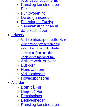
bestyrelsesmedlemmer mv.
Kunst og kunstnere på
Fur
Fur Ø-forening
De uorganiserede
Foreningen FurNyt
Sammenslutningen af
danske småøer
Erhverv
Virksomhedsportrætter
Hver
virksomhed præsenterer sig
selv på én side inkl. billeder
samt bl.a. åbningstider,
kontaktinformationer mv.
Artikler vedr. erhverv
Butikker
Håndværkere
Virksomheder
Hovedsponsorer
Artikler
Børn på Fur
Unge på Fur
Pensionister
Begivenheder
Kunst og kunstnere på