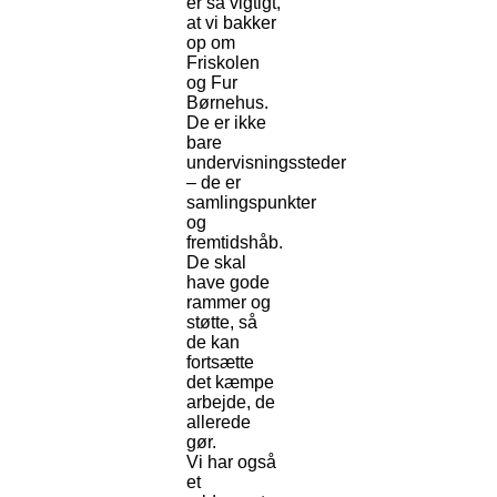
er så vigtigt,
at vi bakker
op om
Friskolen
og Fur
Børnehus.
De er ikke
bare
undervisningssteder
– de er
samlingspunkter
og
fremtidshåb.
De skal
have gode
rammer og
støtte, så
de kan
fortsætte
det kæmpe
arbejde, de
allerede
gør.
Vi har også
et