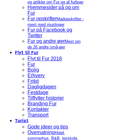
og artikler om Fur og af furboer
Hjemmesider på og om
Fur
Fur opskrifter
Madopskrifter -
mest med muslinger
Fur på Facebook og
Twitter
Fur og andre øer
Mest om
de 26 andre små-øer
Flyt til Fur
Flyt til Fur 2018
Fur
Bolig
Erhverv
Fritid
Dagligdagen
Festdage
Tilflytter historier
Branding Fur
Kontakter
Transport
Turist
Gode ideer og tips
Overnatning
Hotel,
sommerhus, B&B, lejrskole,