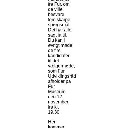
fra Fur, om
de ville
besvare
fem skarpe
spørgsmål.
Det har alle
sagt ja til.
Du kan i
øvrigt møde
de fire
kandidater
til det
vælgermøde,
som Fur
Udviklingsråd
afholder på
Fur
Museum
den 12.
november
fra kl.
19.30.
Her
kommer