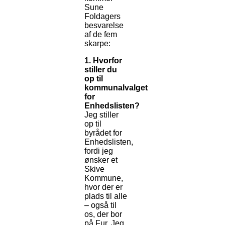
Sune
Foldagers
besvarelse
af de fem
skarpe:
1. Hvorfor
stiller du
op til
kommunalvalget
for
Enhedslisten?
Jeg stiller
op til
byrådet for
Enhedslisten,
fordi jeg
ønsker et
Skive
Kommune,
hvor der er
plads til alle
– også til
os, der bor
på Fur. Jeg