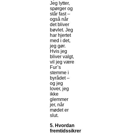
Jeg lytter,
spørger og
står fast –
også når
det bliver
bøvlet. Jeg
har hjertet
med i det,
jeg gør.
Hvis jeg
bliver valgt,
vil jeg være
Fur’s
stemme i
byrådet –
og jeg
lover, jeg
ikke
glemmer
jer, når
mødet er
slut.
5. Hvordan
fremtidssikrer