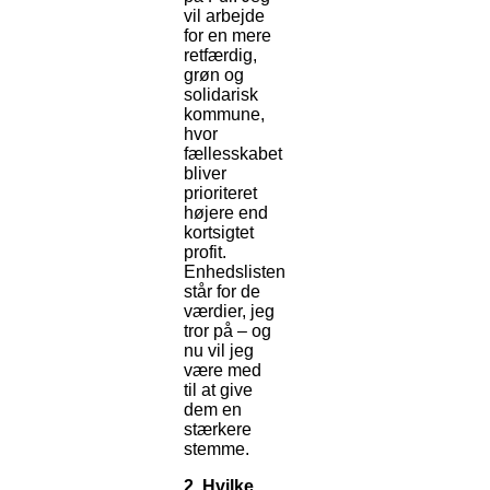
vil arbejde
for en mere
retfærdig,
grøn og
solidarisk
kommune,
hvor
fællesskabet
bliver
prioriteret
højere end
kortsigtet
profit.
Enhedslisten
står for de
værdier, jeg
tror på – og
nu vil jeg
være med
til at give
dem en
stærkere
stemme.
2. Hvilke