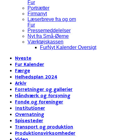
Fur
Portrætter
Firmanyt
Læserbreve fra og om
Fur
Pressemeddelelser
Nyt fra Små-Øerne
Værktøjskassen
FurNyt Kalender Oversigt
Nyeste
Fur Kalender
Færge
Helhedsplan 2024
Arkiv
Forretninger og gallerier
Håndværk og forsyning
Fonde og foreninger
Institutioner
Overnatning
Spisesteder
Transport og produktion
Produktionsvirksomheder
Video