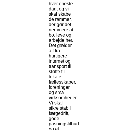
hver eneste
dag, og vi
skal skabe
de rammer,
der gør det
nemmere at
bo, leve og
arbejde her.
Det gælder
alt fra
hurtigere
internet og
transport til
støtte til
lokale
fællesskaber,
foreninger
og små
virksomheder.
Vi skal
sikre stabil
færgedrift,
gode
pasningstilbud
og et