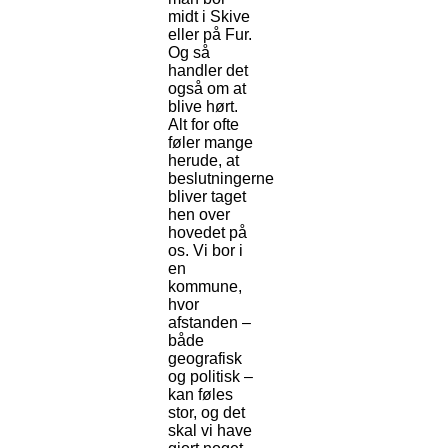
midt i Skive
eller på Fur.
Og så
handler det
også om at
blive hørt.
Alt for ofte
føler mange
herude, at
beslutningerne
bliver taget
hen over
hovedet på
os. Vi bor i
en
kommune,
hvor
afstanden –
både
geografisk
og politisk –
kan føles
stor, og det
skal vi have