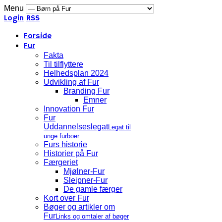
Menu
Login
RSS
Forside
Fur
Fakta
Til tilflyttere
Helhedsplan 2024
Udvikling af Fur
Branding Fur
Emner
Innovation Fur
Fur
Uddannelseslegat
Legat til
unge furboer
Furs historie
Historier på Fur
Færgeriet
Mjølner-Fur
Sleipner-Fur
De gamle færger
Kort over Fur
Bøger og artikler om
Fur
Links og omtaler af bøger