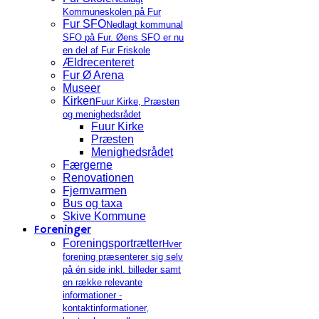
Kommuneskolen på Fur
Fur SFO
Nedlagt kommunal
SFO på Fur. Øens SFO er nu
en del af Fur Friskole
Ældrecenteret
Fur Ø Arena
Museer
Kirken
Fuur Kirke, Præsten
og menighedsrådet
Fuur Kirke
Præsten
Menighedsrådet
Færgerne
Renovationen
Fjernvarmen
Bus og taxa
Skive Kommune
Foreninger
Foreningsportrætter
Hver
forening præsenterer sig selv
på én side inkl. billeder samt
en række relevante
informationer -
kontaktinformationer,