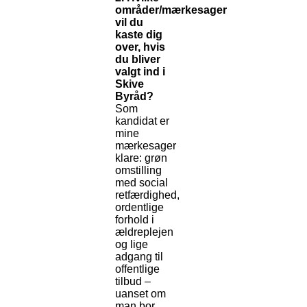
områder/mærkesager
vil du
kaste dig
over, hvis
du bliver
valgt ind i
Skive
Byråd?
Som
kandidat er
mine
mærkesager
klare: grøn
omstilling
med social
retfærdighed,
ordentlige
forhold i
ældreplejen
og lige
adgang til
offentlige
tilbud –
uanset om
man bor