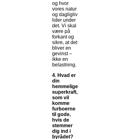
og hvor
vores natur
og dagligliv
lider under
det. Vi skal
være på
forkant og
sikre, at det
bliver en
gevinst –
ikke en
belastning.
4. Hvad er
din
hemmelige
superkraft,
som vil
komme
furboerne
til gode,
hvis de
stemmer
dig ind i
byrådet?