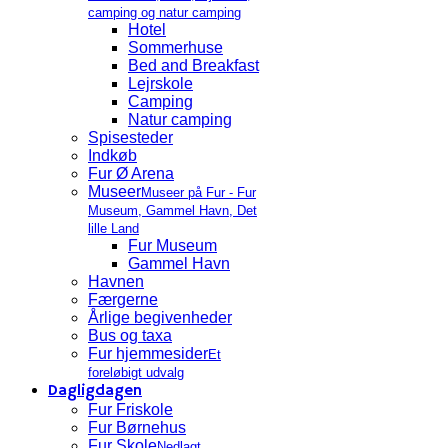
camping og natur camping
Hotel
Sommerhuse
Bed and Breakfast
Lejrskole
Camping
Natur camping
Spisesteder
Indkøb
Fur Ø Arena
Museer
Museer på Fur - Fur
Museum, Gammel Havn, Det
lille Land
Fur Museum
Gammel Havn
Havnen
Færgerne
Årlige begivenheder
Bus og taxa
Fur hjemmesider
Et
foreløbigt udvalg
Dagligdagen
Fur Friskole
Fur Børnehus
Fur Skole
Nedlagt