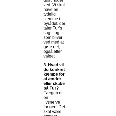
gjort noget
ved. Vi skal
have en
tydelig
stemme i
byrådet, der
taler Fur’s
sag – og
som bliver
ved med at
gøre det,
også efter
valget.
3. Hvad vil
du konkret
kæmpe for
at ændre
eller skabe
på Fur?
Færgen er
en
livsnerve
for øen. Det
skal være