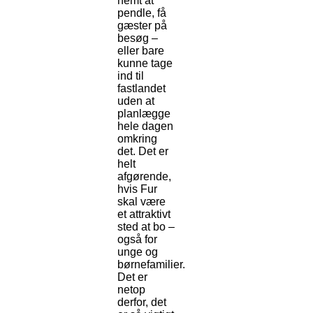
nemt at
pendle, få
gæster på
besøg –
eller bare
kunne tage
ind til
fastlandet
uden at
planlægge
hele dagen
omkring
det. Det er
helt
afgørende,
hvis Fur
skal være
et attraktivt
sted at bo –
også for
unge og
børnefamilier.
Det er
netop
derfor, det