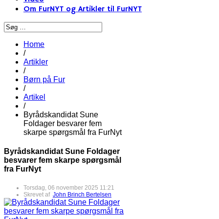
Om FurNYT og Artikler til FurNYT
Home
/
Artikler
/
Børn på Fur
/
Artikel
/
Byrådskandidat Sune
Foldager besvarer fem
skarpe spørgsmål fra FurNyt
Byrådskandidat Sune Foldager
besvarer fem skarpe spørgsmål
fra FurNyt
Torsdag, 06 november 2025 11:21
Skrevet af
John Brinch Bertelsen