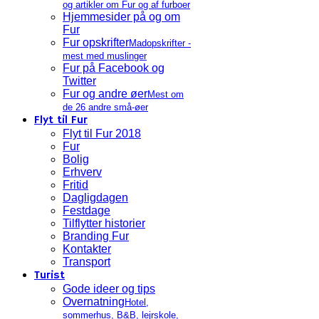
og artikler om Fur og af furboer
Hjemmesider på og om
Fur
Fur opskrifter
Madopskrifter -
mest med muslinger
Fur på Facebook og
Twitter
Fur og andre øer
Mest om
de 26 andre små-øer
Flyt til Fur
Flyt til Fur 2018
Fur
Bolig
Erhverv
Fritid
Dagligdagen
Festdage
Tilflytter historier
Branding Fur
Kontakter
Transport
Turist
Gode ideer og tips
Overnatning
Hotel,
sommerhus, B&B, lejrskole,