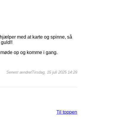
jælper med at karte og spinne, så
 guld!!
 at møde op og komme i gang.
Senest ændretTirsdag, 15 juli 2025 14:29
Til toppen