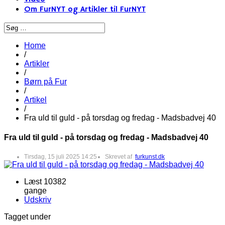
Om FurNYT og Artikler til FurNYT
Home
/
Artikler
/
Børn på Fur
/
Artikel
/
Fra uld til guld - på torsdag og fredag - Madsbadvej 40
Fra uld til guld - på torsdag og fredag - Madsbadvej 40
Tirsdag, 15 juli 2025 14:25
Skrevet af
furkunst.dk
Læst 10382
gange
Udskriv
Tagget under