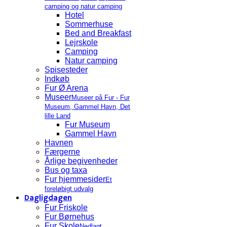
camping og natur camping
Hotel
Sommerhuse
Bed and Breakfast
Lejrskole
Camping
Natur camping
Spisesteder
Indkøb
Fur Ø Arena
Museer
Museer på Fur - Fur
Museum, Gammel Havn, Det
lille Land
Fur Museum
Gammel Havn
Havnen
Færgerne
Årlige begivenheder
Bus og taxa
Fur hjemmesider
Et
foreløbigt udvalg
Dagligdagen
Fur Friskole
Fur Børnehus
Fur Skole
Nedlagt