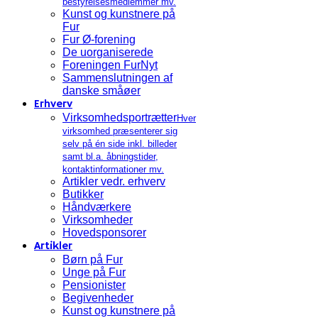
bestyrelsesmedlemmer mv.
Kunst og kunstnere på
Fur
Fur Ø-forening
De uorganiserede
Foreningen FurNyt
Sammenslutningen af
danske småøer
Erhverv
Virksomhedsportrætter
Hver
virksomhed præsenterer sig
selv på én side inkl. billeder
samt bl.a. åbningstider,
kontaktinformationer mv.
Artikler vedr. erhverv
Butikker
Håndværkere
Virksomheder
Hovedsponsorer
Artikler
Børn på Fur
Unge på Fur
Pensionister
Begivenheder
Kunst og kunstnere på