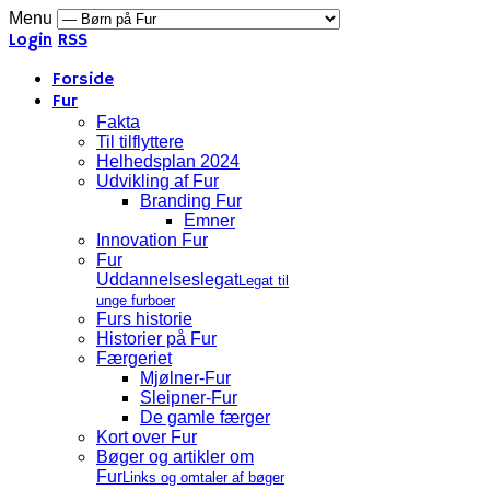
Menu
Login
RSS
Forside
Fur
Fakta
Til tilflyttere
Helhedsplan 2024
Udvikling af Fur
Branding Fur
Emner
Innovation Fur
Fur
Uddannelseslegat
Legat til
unge furboer
Furs historie
Historier på Fur
Færgeriet
Mjølner-Fur
Sleipner-Fur
De gamle færger
Kort over Fur
Bøger og artikler om
Fur
Links og omtaler af bøger