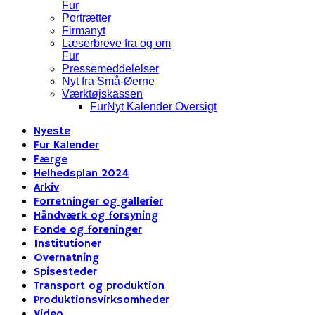
Fur
Portrætter
Firmanyt
Læserbreve fra og om
Fur
Pressemeddelelser
Nyt fra Små-Øerne
Værktøjskassen
FurNyt Kalender Oversigt
Nyeste
Fur Kalender
Færge
Helhedsplan 2024
Arkiv
Forretninger og gallerier
Håndværk og forsyning
Fonde og foreninger
Institutioner
Overnatning
Spisesteder
Transport og produktion
Produktionsvirksomheder
Video