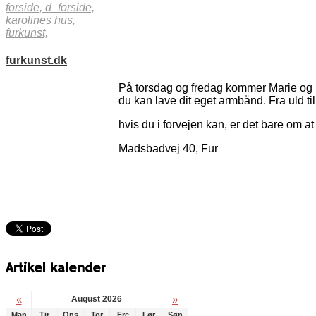
forside,
d_forside,
karolines hus,
furkunst,
furkunst.dk
På torsdag og fredag kommer Marie og h
du kan lave dit eget armbånd. Fra uld til
hvis du i forvejen kan, er det bare om
Madsbadvej 40, Fur
Artikel kalender
«
»
August 2026
Man
Tir
Ons
Tor
Fre
Lør
Søn