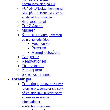
Kommuneskolen på Fur
Fur SFO
Nedlagt kommunal
SFO på Fur. Øens SFO er nu
en del af Fur Friskole
Ældrecenteret
Fur Ø Arena
Museer
Kirken
Fuur Kirke, Præsten
og menighedsrådet
Fuur Kirke
Præsten
Menighedsrådet
Færgerne
Renovationen
Fjernvarmen
Bus og taxa
Skive Kommune
Foreninger
Foreningsportrætter
Hver
forening præsenterer sig selv
på én side inkl. billeder samt
en række relevante
informationer -
kontaktinformationer,