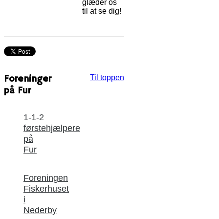
glæder os
til at se dig!
Foreninger
Til toppen
på Fur
1-1-2
førstehjælpere
på
Fur
Foreningen
Fiskerhuset
i
Nederby