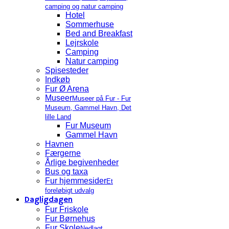
camping og natur camping
Hotel
Sommerhuse
Bed and Breakfast
Lejrskole
Camping
Natur camping
Spisesteder
Indkøb
Fur Ø Arena
Museer
Museer på Fur - Fur
Museum, Gammel Havn, Det
lille Land
Fur Museum
Gammel Havn
Havnen
Færgerne
Årlige begivenheder
Bus og taxa
Fur hjemmesider
Et
foreløbigt udvalg
Dagligdagen
Fur Friskole
Fur Børnehus
Fur Skole
Nedlagt