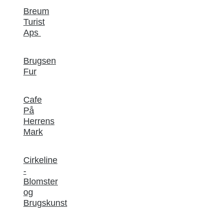
Breum
Turist
Aps
Brugsen
Fur
Cafe
På
Herrens
Mark
Cirkeline
-
Blomster
og
Brugskunst