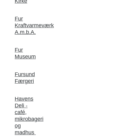
Kirke
Fur
Kraftvarmeværk
A.m.b.A.
Fur
Museum
Fursund
Færgeri
Havens
Deli -
café,
mikrobageri
og
madhus