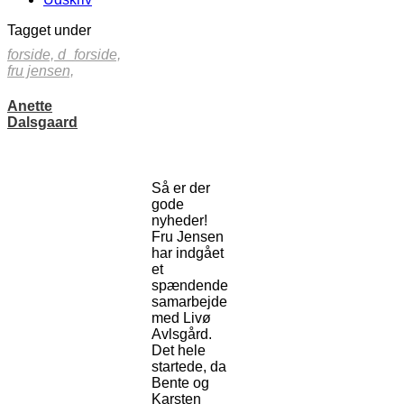
Tagget under
forside,
d_forside,
fru jensen,
Anette
Dalsgaard
Så er der
gode
nyheder!
Fru Jensen
har indgået
et
spændende
samarbejde
med Livø
Avlsgård.
Det hele
startede, da
Bente og
Karsten