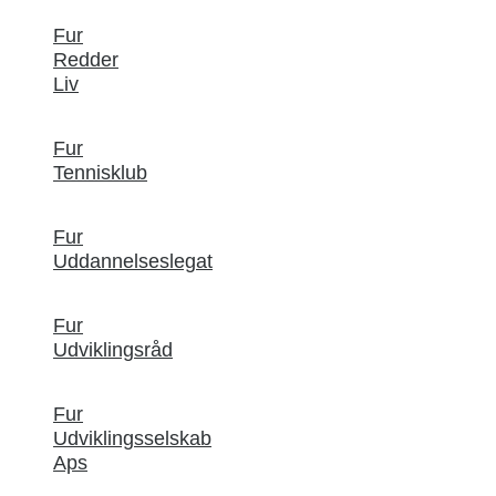
Fur
Redder
Liv
Fur
Tennisklub
Fur
Uddannelseslegat
Fur
Udviklingsråd
Fur
Udviklingsselskab
Aps