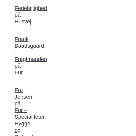
Ferielejlighed
på
Husvej
Frank
Baadsgaard
-
Fragtmanden
på
Fur
Fru
Jensen
på
Fur –
Specialiteter,
Hygge
og