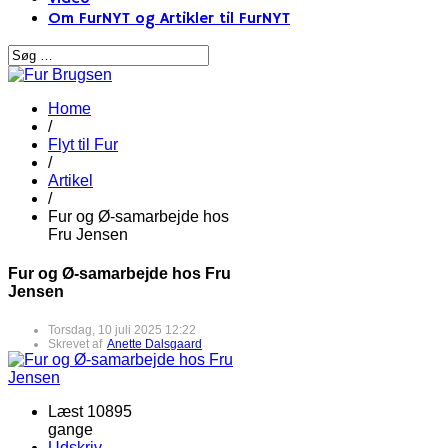
Om FurNYT og Artikler til FurNYT
Home
/
Flyt til Fur
/
Artikel
/
Fur og Ø-samarbejde hos
Fru Jensen
Fur og Ø-samarbejde hos Fru
Jensen
Torsdag, 10 juli 2025 12:22
Skrevet af
Anette Dalsgaard
Læst 10895
gange
Udskriv