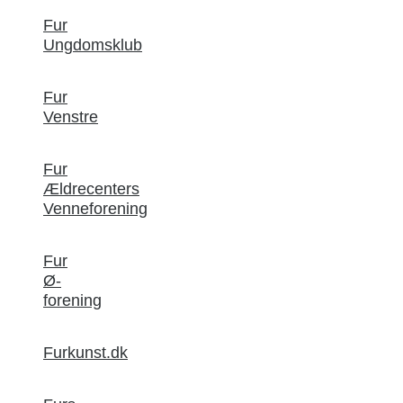
Fur
Ungdomsklub
Fur
Venstre
Fur
Ældrecenters
Venneforening
Fur
Ø-
forening
Furkunst.dk