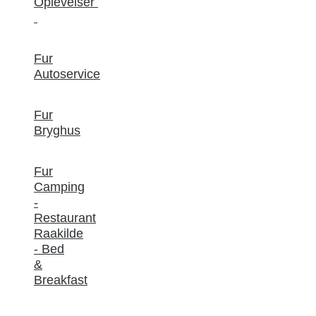
Oplevelser
Fur
Autoservice
Fur
Bryghus
Fur
Camping
-
Restaurant
Raakilde
- Bed
&
Breakfast