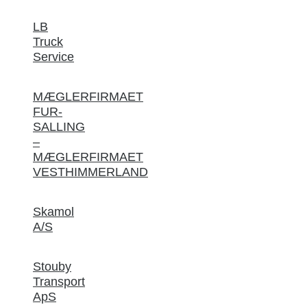
LB
Truck
Service
MÆGLERFIRMAET
FUR-
SALLING
–
MÆGLERFIRMAET
VESTHIMMERLAND
Skamol
A/S
Stouby
Transport
ApS