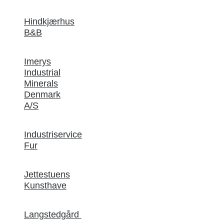
Hindkjærhus
B&B
Imerys
Industrial
Minerals
Denmark
A/S
Industriservice
Fur
Jettestuens
Kunsthave
Langstedgård