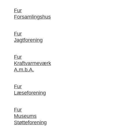
Fur
Forsamlingshus
Fur
Jagtforening
Fur
Kraftvarmeværk
A.m.b.A.
Fur
Læseforening
Fur
Museums
Støtteforening