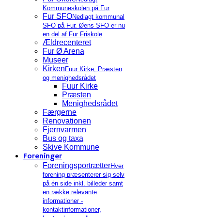
Kommuneskolen på Fur
Fur SFO
Nedlagt kommunal
SFO på Fur. Øens SFO er nu
en del af Fur Friskole
Ældrecenteret
Fur Ø Arena
Museer
Kirken
Fuur Kirke, Præsten
og menighedsrådet
Fuur Kirke
Præsten
Menighedsrådet
Færgerne
Renovationen
Fjernvarmen
Bus og taxa
Skive Kommune
Foreninger
Foreningsportrætter
Hver
forening præsenterer sig selv
på én side inkl. billeder samt
en række relevante
informationer -
kontaktinformationer,