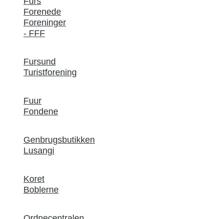
Furs
Forenede
Foreninger
- FFF
Fursund
Turistforening
Fuur
Fondene
Genbrugsbutikken
Lusangi
Koret
Boblerne
Ordnecentralen