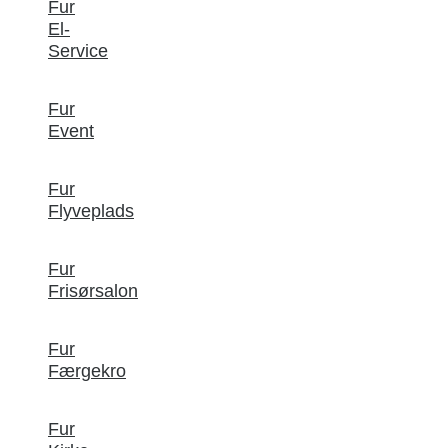
Fur
El-
Service
Fur
Event
Fur
Flyveplads
Fur
Frisørsalon
Fur
Færgekro
Fur