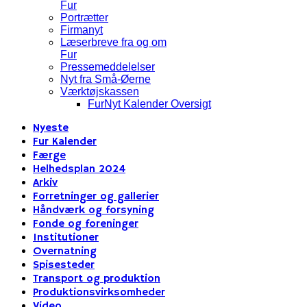
Fur
Portrætter
Firmanyt
Læserbreve fra og om
Fur
Pressemeddelelser
Nyt fra Små-Øerne
Værktøjskassen
FurNyt Kalender Oversigt
Nyeste
Fur Kalender
Færge
Helhedsplan 2024
Arkiv
Forretninger og gallerier
Håndværk og forsyning
Fonde og foreninger
Institutioner
Overnatning
Spisesteder
Transport og produktion
Produktionsvirksomheder
Video