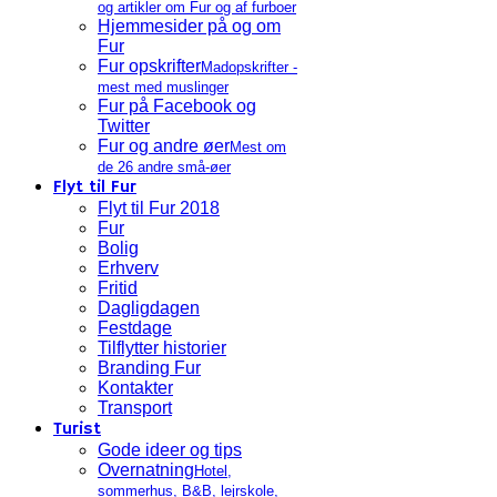
og artikler om Fur og af furboer
Hjemmesider på og om
Fur
Fur opskrifter
Madopskrifter -
mest med muslinger
Fur på Facebook og
Twitter
Fur og andre øer
Mest om
de 26 andre små-øer
Flyt til Fur
Flyt til Fur 2018
Fur
Bolig
Erhverv
Fritid
Dagligdagen
Festdage
Tilflytter historier
Branding Fur
Kontakter
Transport
Turist
Gode ideer og tips
Overnatning
Hotel,
sommerhus, B&B, lejrskole,