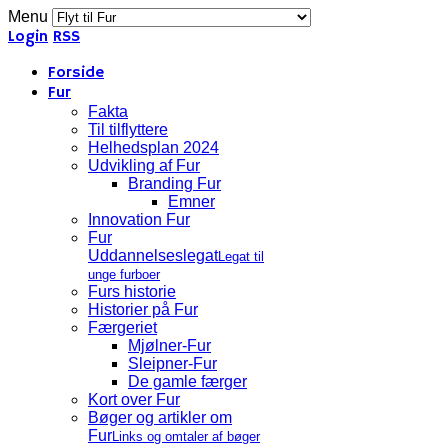
Menu
Login
RSS
Forside
Fur
Fakta
Til tilflyttere
Helhedsplan 2024
Udvikling af Fur
Branding Fur
Emner
Innovation Fur
Fur
Uddannelseslegat
Legat til
unge furboer
Furs historie
Historier på Fur
Færgeriet
Mjølner-Fur
Sleipner-Fur
De gamle færger
Kort over Fur
Bøger og artikler om
Fur
Links og omtaler af bøger