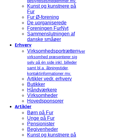
bestyrelsesmedlemmer mv.
Kunst og kunstnere på
Fur
Fur Ø-forening
De uorganiserede
Foreningen FurNyt
Sammenslutningen af
danske småøer
Erhverv
Virksomhedsportrætter
Hver
virksomhed præsenterer sig
selv på én side inkl. billeder
samt bl.a. åbningstider,
kontaktinformationer mv.
Artikler vedr. erhverv
Butikker
Håndværkere
Virksomheder
Hovedsponsorer
Artikler
Børn på Fur
Unge på Fur
Pensionister
Begivenheder
Kunst og kunstnere på